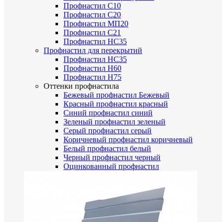
Профнастил С10
Профнастил С20
Профнастил МП20
Профнастил С21
Профнастил НС35
Профнастил для перекрытий
Профнастил НС35
Профнастил Н60
Профнастил Н75
Оттенки профнастила
Бежевый профнастил
Бежевый
Красный профнастил
красный
Синий профнастил
синий
Зеленый профнастил
зеленый
Серый профнастил
серый
Коричневый профнастил
коричневый
Белый профнастил
белый
Черный профнастил
черный
Оцинкованный профнастил