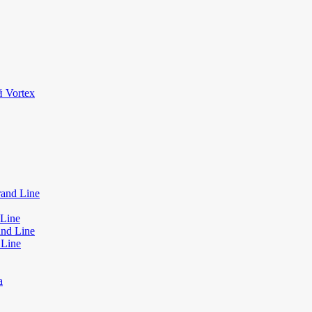
 Vortex
and Line
Line
nd Line
 Line
а