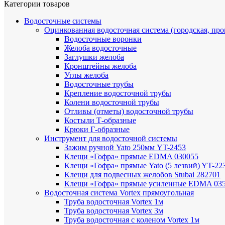
Категории товаров
Водосточные системы
Оцинкованная водосточная система (городская, пр
Водосточные воронки
Желоба водосточные
Заглушки желоба
Кронштейны желоба
Углы желоба
Водосточные трубы
Крепление водосточной трубы
Колени водосточной трубы
Отливы (отметы) водосточной трубы
Костыли Т-образные
Крюки Г-образные
Инструмент для водосточной системы
Зажим ручной Yato 250мм YT-2453
Клещи «Гофра» прямые EDMA 030055
Клещи «Гофра» прямые Yato (5 лезвий) YT-22
Клещи для подвесных желобов Stubai 282701
Клещи «Гофра» прямые усиленные EDMA 03
Водосточная система Vortex прямоугольная
Труба водосточная Vortex 1м
Труба водосточная Vortex 3м
Труба водосточная с коленом Vortex 1м