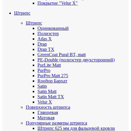
Покрытие "Velur X"
Штрипс
Штрипс
Оцинкованный
Полиэстер
Atlas X
Drap
Drap TX
GreenCoat Pural BT, matt
PE-Double (полиэстер двухсторонний)
PurLite Мatt
PurPro
PurPro Matt 275
Rooftop Бархат
Satin
Satin Мatt
Satin Matt TX
Velur X
Поверхность штрипса
Глянцевая
Матовая
Популярные размеры штрипса
Штрипс 625 мм
для фальцевой кровли