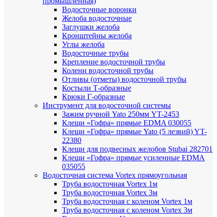
промышленная)
Водосточные воронки
Желоба водосточные
Заглушки желоба
Кронштейны желоба
Углы желоба
Водосточные трубы
Крепление водосточной трубы
Колени водосточной трубы
Отливы (отметы) водосточной трубы
Костыли Т-образные
Крюки Г-образные
Инструмент для водосточной системы
Зажим ручной Yato 250мм YT-2453
Клещи «Гофра» прямые EDMA 030055
Клещи «Гофра» прямые Yato (5 лезвий) YT-
22380
Клещи для подвесных желобов Stubai 282701
Клещи «Гофра» прямые усиленные EDMA
035055
Водосточная система Vortex прямоугольная
Труба водосточная Vortex 1м
Труба водосточная Vortex 3м
Труба водосточная с коленом Vortex 1м
Труба водосточная с коленом Vortex 3м