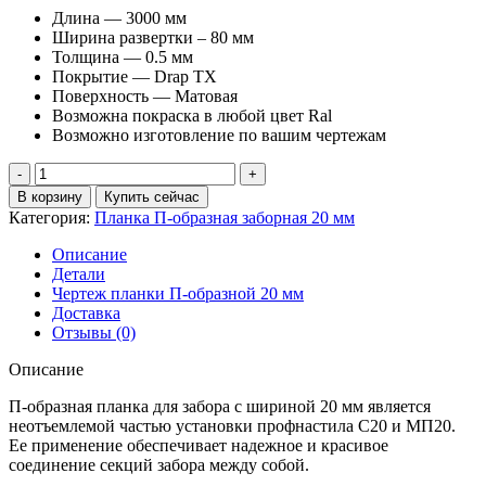
Длина — 3000 мм
Ширина развертки – 80 мм
Толщина — 0.5 мм
Покрытие — Drap TX
Поверхность — Матовая
Возможна покраска в любой цвет Ral
Возможно изготовление по вашим чертежам
Количество
товара
В корзину
Купить сейчас
Планка
Категория:
Планка П-образная заборная 20 мм
П-
образная
Описание
заборная
Детали
20
Чертеж планки П-образной 20 мм
Drap
Доставка
TX
Отзывы (0)
0,5
мм
Описание
RAL
7024
П-образная планка для забора с шириной 20 мм является
мокрый
неотъемлемой частью установки профнастила С20 и МП20.
асфальт
Ее применение обеспечивает надежное и красивое
(3м)
соединение секций забора между собой.