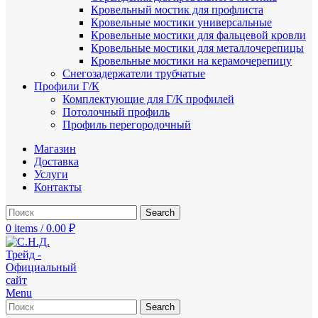
Кровельный мостик для профлиста
Кровельные мостики универсальные
Кровельные мостики для фальцевой кровли
Кровельные мостики для металлочерепицы
Кровельные мостики на керамочерепицу
Снегозадержатели трубчатые
Профили Г/К
Комплектующие для Г/К профилей
Потолочный профиль
Профиль перегородочный
Магазин
Доставка
Услуги
Контакты
Search
0
items
/
0.00
₽
Menu
Search