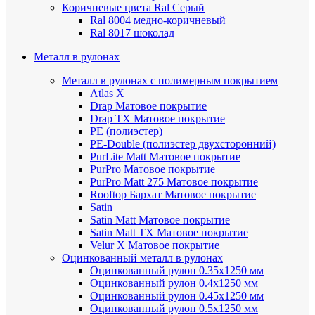
Коричневые цвета Ral
Серый
Ral 8004 медно-коричневый
Ral 8017 шоколад
Металл в рулонах
Металл в рулонах с полимерным покрытием
Atlas X
Drap
Матовое покрытие
Drap TX
Матовое покрытие
PE (полиэстер)
PE-Double (полиэстер двухсторонний)
PurLite Мatt
Матовое покрытие
PurPro
Матовое покрытие
PurPro Matt 275
Матовое покрытие
Rooftop Бархат
Матовое покрытие
Satin
Satin Мatt
Матовое покрытие
Satin Matt TX
Матовое покрытие
Velur X
Матовое покрытие
Оцинкованный металл в рулонах
Оцинкованный рулон 0.35х1250 мм
Оцинкованный рулон 0.4х1250 мм
Оцинкованный рулон 0.45х1250 мм
Оцинкованный рулон 0.5х1250 мм