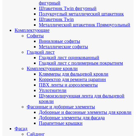
фигурный
Штакетник Twin фигурный
Полукруглый металлический штакетник
Штакетник Twin
Металлический штакетник Прямоугольный
Комплектующие
Cофиты
Виниловые софиты
Металлические софиты
Гладкий лист
Гладкий лист оцинкованный
Гладкий лист с полимерным покрытием
Комплектующие кровли
Кляммеры для фальцевой кровли
Корректор для ремонта царапин
ПВХ ленты и аэроэлементы
Уплотнители
Шумоизолирующая лента для фальцевой
кровли
Фасонные и доборные элементы
Доборные и фасонные элементы для кровли
Доборные элементы для фасада
Парапетные крышки
Фасад
Сайдинг