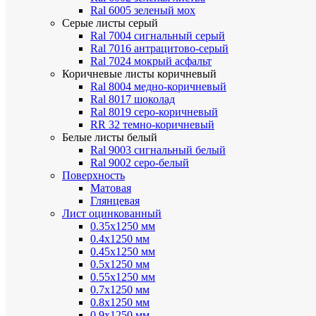
Ral 6005 зеленый мох
Серые листы
серый
Ral 7004 сигнальный серый
Ral 7016 антрацитово-серый
Ral 7024 мокрый асфальт
Коричневые листы
коричневый
Ral 8004 медно-коричневый
Ral 8017 шоколад
Ral 8019 серо-коричневый
RR 32 темно-коричневый
Белые листы
белый
Ral 9003 сигнальный белый
Ral 9002 серо-белый
Поверхность
Матовая
Глянцевая
Лист оцинкованный
0.35х1250 мм
0.4х1250 мм
0.45х1250 мм
0.5х1250 мм
0.55х1250 мм
0.7х1250 мм
0.8х1250 мм
0.9х1250 мм