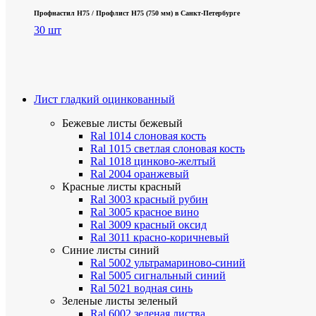
Профнастил Н75 / Профлист Н75 (750 мм) в Санкт-Петербурге
30 шт
Лист гладкий оцинкованный
Бежевые листы
бежевый
Ral 1014 слоновая кость
Ral 1015 светлая слоновая кость
Ral 1018 цинково-желтый
Ral 2004 оранжевый
Красные листы
красный
Ral 3003 красный рубин
Ral 3005 красное вино
Ral 3009 красный оксид
Ral 3011 красно-коричневый
Синие листы
синий
Ral 5002 ультрамариново-синий
Ral 5005 сигнальный синий
Ral 5021 водная синь
Зеленые листы
зеленый
Ral 6002 зеленая листва