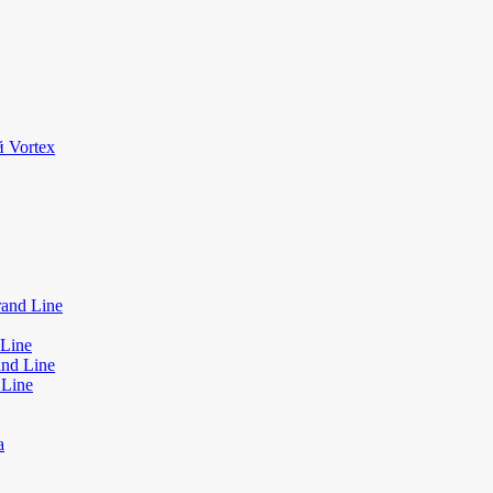
 Vortex
and Line
Line
nd Line
 Line
а