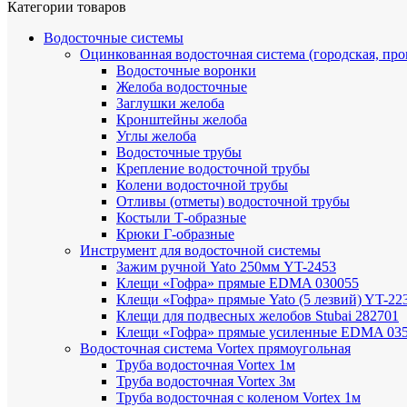
Категории товаров
Водосточные системы
Оцинкованная водосточная система (городская, пр
Водосточные воронки
Желоба водосточные
Заглушки желоба
Кронштейны желоба
Углы желоба
Водосточные трубы
Крепление водосточной трубы
Колени водосточной трубы
Отливы (отметы) водосточной трубы
Костыли Т-образные
Крюки Г-образные
Инструмент для водосточной системы
Зажим ручной Yato 250мм YT-2453
Клещи «Гофра» прямые EDMA 030055
Клещи «Гофра» прямые Yato (5 лезвий) YT-22
Клещи для подвесных желобов Stubai 282701
Клещи «Гофра» прямые усиленные EDMA 03
Водосточная система Vortex прямоугольная
Труба водосточная Vortex 1м
Труба водосточная Vortex 3м
Труба водосточная с коленом Vortex 1м