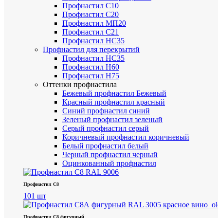
Профнастил С10
Профнастил С20
Профнастил МП20
Профнастил С21
Профнастил НС35
Профнастил для перекрытий
Профнастил НС35
Профнастил Н60
Профнастил Н75
Оттенки профнастила
Бежевый профнастил
Бежевый
Красный профнастил
красный
Синий профнастил
синий
Зеленый профнастил
зеленый
Серый профнастил
серый
Коричневый профнастил
коричневый
Белый профнастил
белый
Черный профнастил
черный
Оцинкованный профнастил
Профнастил С8
101 шт
Профнастил С8 фигурный