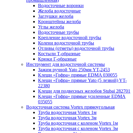
промышленная)
Водосточные воронки
Желоба водосточные
Заглушки желоба
Кронштейны желоба
Углы желоба
Водосточные трубы
Крепление водосточной трубы
Колени водосточной трубы
Отливы (отметы) водосточной трубы
Костыли Т-образные
Крюки Г-образные
Инструмент для водосточной системы
Зажим ручной Yato 250мм YT-2453
Клещи «Гофра» прямые EDMA 030055
Клещи «Гофра» прямые Yato (5 лезвий) YT-
22380
Клещи для подвесных желобов Stubai 282701
Клещи «Гофра» прямые усиленные EDMA
035055
Водосточная система Vortex прямоугольная
Труба водосточная Vortex 1м
Труба водосточная Vortex 3м
Труба водосточная с коленом Vortex 1м
Труба водосточная с коленом Vortex 3м