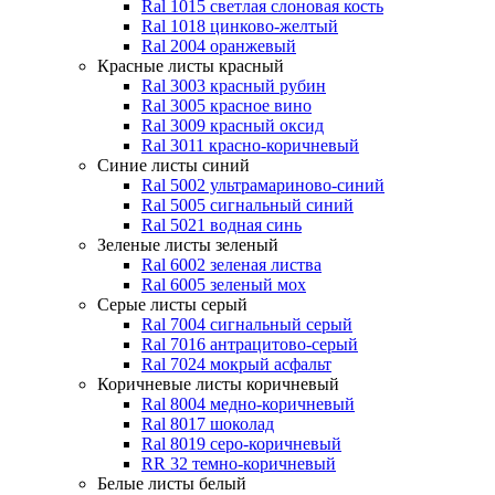
Ral 1015 светлая слоновая кость
Ral 1018 цинково-желтый
Ral 2004 оранжевый
Красные листы
красный
Ral 3003 красный рубин
Ral 3005 красное вино
Ral 3009 красный оксид
Ral 3011 красно-коричневый
Синие листы
синий
Ral 5002 ультрамариново-синий
Ral 5005 сигнальный синий
Ral 5021 водная синь
Зеленые листы
зеленый
Ral 6002 зеленая листва
Ral 6005 зеленый мох
Серые листы
серый
Ral 7004 сигнальный серый
Ral 7016 антрацитово-серый
Ral 7024 мокрый асфальт
Коричневые листы
коричневый
Ral 8004 медно-коричневый
Ral 8017 шоколад
Ral 8019 серо-коричневый
RR 32 темно-коричневый
Белые листы
белый