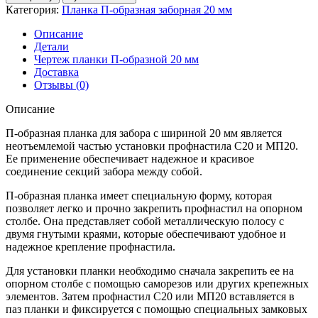
Планка
Категория:
Планка П-образная заборная 20 мм
П-
образная
Описание
заборная
Детали
20
Чертеж планки П-образной 20 мм
PE
Доставка
0,45
Отзывы (0)
мм
RAL
Описание
1015
светлая
П-образная планка для забора с шириной 20 мм является
слоновая
неотъемлемой частью установки профнастила С20 и МП20.
кость
Ее применение обеспечивает надежное и красивое
(2,5м)
соединение секций забора между собой.
П-образная планка имеет специальную форму, которая
позволяет легко и прочно закрепить профнастил на опорном
столбе. Она представляет собой металлическую полосу с
двумя гнутыми краями, которые обеспечивают удобное и
надежное крепление профнастила.
Для установки планки необходимо сначала закрепить ее на
опорном столбе с помощью саморезов или других крепежных
элементов. Затем профнастил С20 или МП20 вставляется в
паз планки и фиксируется с помощью специальных замковых