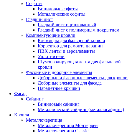
Cофиты
Виниловые софиты
Металлические софиты
Гладкий лист
Гладкий лист оцинкованный
Гладкий лист с полимерным покрытием
Комплектующие кровли
Кляммеры для фальцевой кровли
Корректор для ремонта царапин
ПВХ ленты и аэроэлементы
Уплотнители
Шумоизолирующая лента для фальцевой
кровли
Фасонные и доборные элементы
Доборные и фасонные элементы для кровли
Доборные элементы для фасада
Парапетные крышки
Фасад
Сайдинг
Виниловый сайдинг
Металлический сайдинг (металлосайдинг)
Кровля
Металлочерепица
Металлочерепица Монтеррей
Металлочерепица Classic