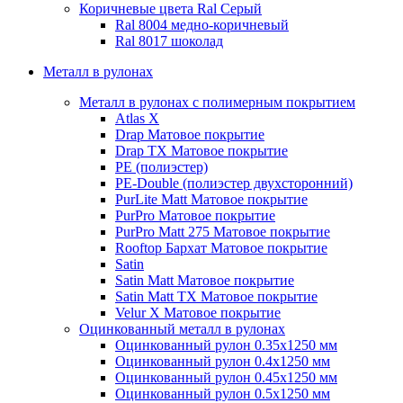
Коричневые цвета Ral
Серый
Ral 8004 медно-коричневый
Ral 8017 шоколад
Металл в рулонах
Металл в рулонах с полимерным покрытием
Atlas X
Drap
Матовое покрытие
Drap TX
Матовое покрытие
PE (полиэстер)
PE-Double (полиэстер двухсторонний)
PurLite Мatt
Матовое покрытие
PurPro
Матовое покрытие
PurPro Matt 275
Матовое покрытие
Rooftop Бархат
Матовое покрытие
Satin
Satin Мatt
Матовое покрытие
Satin Matt TX
Матовое покрытие
Velur X
Матовое покрытие
Оцинкованный металл в рулонах
Оцинкованный рулон 0.35х1250 мм
Оцинкованный рулон 0.4х1250 мм
Оцинкованный рулон 0.45х1250 мм
Оцинкованный рулон 0.5х1250 мм