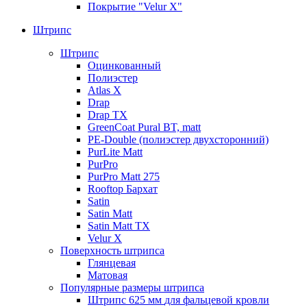
Покрытие "Velur X"
Штрипс
Штрипс
Оцинкованный
Полиэстер
Atlas X
Drap
Drap TX
GreenCoat Pural BT, matt
PE-Double (полиэстер двухсторонний)
PurLite Мatt
PurPro
PurPro Matt 275
Rooftop Бархат
Satin
Satin Мatt
Satin Matt TX
Velur X
Поверхность штрипса
Глянцевая
Матовая
Популярные размеры штрипса
Штрипс 625 мм
для фальцевой кровли