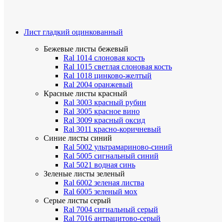
Лист гладкий оцинкованный
Бежевые листы
бежевый
Ral 1014 слоновая кость
Ral 1015 светлая слоновая кость
Ral 1018 цинково-желтый
Ral 2004 оранжевый
Красные листы
красный
Ral 3003 красный рубин
Ral 3005 красное вино
Ral 3009 красный оксид
Ral 3011 красно-коричневый
Синие листы
синий
Ral 5002 ультрамариново-синий
Ral 5005 сигнальный синий
Ral 5021 водная синь
Зеленые листы
зеленый
Ral 6002 зеленая листва
Ral 6005 зеленый мох
Серые листы
серый
Ral 7004 сигнальный серый
Ral 7016 антрацитово-серый