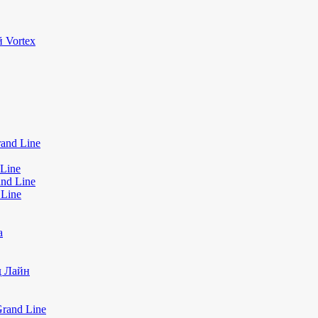
 Vortex
and Line
Line
nd Line
 Line
а
д Лайн
rand Line