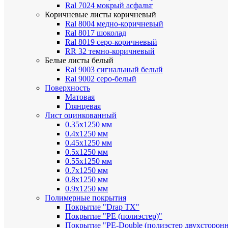
Ral 7024 мокрый асфальт
Коричневые листы
коричневый
Ral 8004 медно-коричневый
Ral 8017 шоколад
Ral 8019 серо-коричневый
RR 32 темно-коричневый
Белые листы
белый
Ral 9003 сигнальный белый
Ral 9002 серо-белый
Поверхность
Матовая
Глянцевая
Лист оцинкованный
0.35х1250 мм
0.4х1250 мм
0.45х1250 мм
0.5х1250 мм
0.55х1250 мм
0.7х1250 мм
0.8х1250 мм
0.9х1250 мм
Полимерные покрытия
Покрытие "Drap TX"
Покрытие "PE (полиэстер)"
Покрытие "PE-Double (полиэстер двухсторон