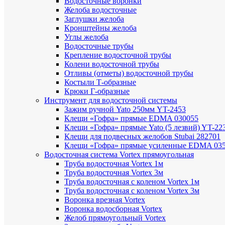
Водосточные воронки
Желоба водосточные
Заглушки желоба
Кронштейны желоба
Углы желоба
Водосточные трубы
Крепление водосточной трубы
Колени водосточной трубы
Отливы (отметы) водосточной трубы
Костыли Т-образные
Крюки Г-образные
Инструмент для водосточной системы
Зажим ручной Yato 250мм YT-2453
Клещи «Гофра» прямые EDMA 030055
Клещи «Гофра» прямые Yato (5 лезвий) YT-22
Клещи для подвесных желобов Stubai 282701
Клещи «Гофра» прямые усиленные EDMA 03
Водосточная система Vortex прямоугольная
Труба водосточная Vortex 1м
Труба водосточная Vortex 3м
Труба водосточная с коленом Vortex 1м
Труба водосточная с коленом Vortex 3м
Воронка врезная Vortex
Воронка водосборная Vortex
Желоб прямоугольный Vortex