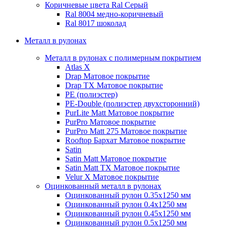
Коричневые цвета Ral
Серый
Ral 8004 медно-коричневый
Ral 8017 шоколад
Металл в рулонах
Металл в рулонах с полимерным покрытием
Atlas X
Drap
Матовое покрытие
Drap TX
Матовое покрытие
PE (полиэстер)
PE-Double (полиэстер двухсторонний)
PurLite Мatt
Матовое покрытие
PurPro
Матовое покрытие
PurPro Matt 275
Матовое покрытие
Rooftop Бархат
Матовое покрытие
Satin
Satin Мatt
Матовое покрытие
Satin Matt TX
Матовое покрытие
Velur X
Матовое покрытие
Оцинкованный металл в рулонах
Оцинкованный рулон 0.35х1250 мм
Оцинкованный рулон 0.4х1250 мм
Оцинкованный рулон 0.45х1250 мм
Оцинкованный рулон 0.5х1250 мм