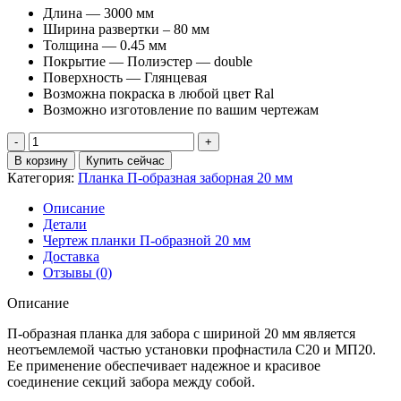
Длина — 3000 мм
Ширина развертки – 80 мм
Толщина — 0.45 мм
Покрытие — Полиэстер — double
Поверхность — Глянцевая
Возможна покраска в любой цвет Ral
Возможно изготовление по вашим чертежам
Количество
товара
В корзину
Купить сейчас
Планка
Категория:
Планка П-образная заборная 20 мм
П-
образная
Описание
заборная
Детали
20
Чертеж планки П-образной 20 мм
PE-
Доставка
Double
Отзывы (0)
0,45
мм
Описание
RAL
7024
П-образная планка для забора с шириной 20 мм является
мокрый
неотъемлемой частью установки профнастила С20 и МП20.
асфальт
Ее применение обеспечивает надежное и красивое
(3м)
соединение секций забора между собой.