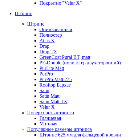
Покрытие "Velur X"
Штрипс
Штрипс
Оцинкованный
Полиэстер
Atlas X
Drap
Drap TX
GreenCoat Pural BT, matt
PE-Double (полиэстер двухсторонний)
PurLite Мatt
PurPro
PurPro Matt 275
Rooftop Бархат
Satin
Satin Мatt
Satin Matt TX
Velur X
Поверхность штрипса
Глянцевая
Матовая
Популярные размеры штрипса
Штрипс 625 мм
для фальцевой кровли