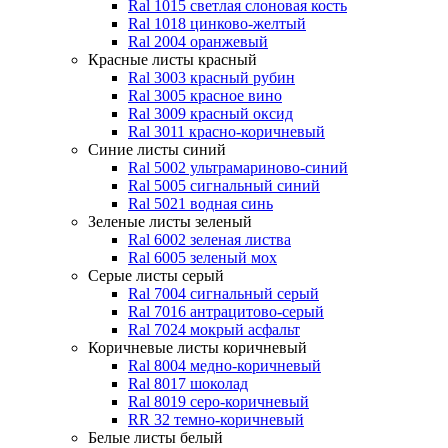
Ral 1015 светлая слоновая кость
Ral 1018 цинково-желтый
Ral 2004 оранжевый
Красные листы
красный
Ral 3003 красный рубин
Ral 3005 красное вино
Ral 3009 красный оксид
Ral 3011 красно-коричневый
Синие листы
синий
Ral 5002 ультрамариново-синий
Ral 5005 сигнальный синий
Ral 5021 водная синь
Зеленые листы
зеленый
Ral 6002 зеленая листва
Ral 6005 зеленый мох
Серые листы
серый
Ral 7004 сигнальный серый
Ral 7016 антрацитово-серый
Ral 7024 мокрый асфальт
Коричневые листы
коричневый
Ral 8004 медно-коричневый
Ral 8017 шоколад
Ral 8019 серо-коричневый
RR 32 темно-коричневый
Белые листы
белый