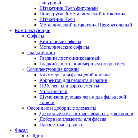
фигурный
Штакетник Twin фигурный
Полукруглый металлический штакетник
Штакетник Twin
Металлический штакетник Прямоугольный
Комплектующие
Cофиты
Виниловые софиты
Металлические софиты
Гладкий лист
Гладкий лист оцинкованный
Гладкий лист с полимерным покрытием
Комплектующие кровли
Кляммеры для фальцевой кровли
Корректор для ремонта царапин
ПВХ ленты и аэроэлементы
Уплотнители
Шумоизолирующая лента для фальцевой
кровли
Фасонные и доборные элементы
Доборные и фасонные элементы для кровли
Доборные элементы для фасада
Парапетные крышки
Фасад
Сайдинг