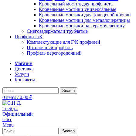
Кровельный мостик для профлиста
Кровельные мостики универсальные
Кровельные мостики для фальцевой кровли
Кровельные мостики для металлочерепицы
Кровельные мостики на керамочерепицу
Снегозадержатели трубчатые
Профили Г/К
Комплектующие для Г/К профилей
Потолочный профиль
Профиль перегородочный
Магазин
Доставка
Услуги
Контакты
Search
0
items
/
0.00
₽
Menu
Search