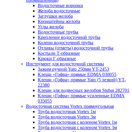
промышленная)
Водосточные воронки
Желоба водосточные
Заглушки желоба
Кронштейны желоба
Углы желоба
Водосточные трубы
Крепление водосточной трубы
Колени водосточной трубы
Отливы (отметы) водосточной трубы
Костыли Т-образные
Крюки Г-образные
Инструмент для водосточной системы
Зажим ручной Yato 250мм YT-2453
Клещи «Гофра» прямые EDMA 030055
Клещи «Гофра» прямые Yato (5 лезвий) YT-
22380
Клещи для подвесных желобов Stubai 282701
Клещи «Гофра» прямые усиленные EDMA
035055
Водосточная система Vortex прямоугольная
Труба водосточная Vortex 1м
Труба водосточная Vortex 3м
Труба водосточная с коленом Vortex 1м
Труба водосточная с коленом Vortex 3м