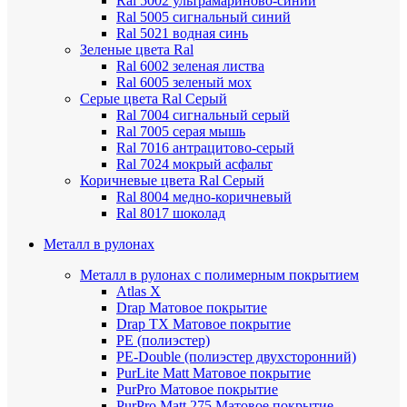
Ral 5002 ультрамариново-синий
Ral 5005 сигнальный синий
Ral 5021 водная синь
Зеленые цвета Ral
Ral 6002 зеленая листва
Ral 6005 зеленый мох
Серые цвета Ral
Серый
Ral 7004 сигнальный серый
Ral 7005 серая мышь
Ral 7016 антрацитово-серый
Ral 7024 мокрый асфальт
Коричневые цвета Ral
Серый
Ral 8004 медно-коричневый
Ral 8017 шоколад
Металл в рулонах
Металл в рулонах с полимерным покрытием
Atlas X
Drap
Матовое покрытие
Drap TX
Матовое покрытие
PE (полиэстер)
PE-Double (полиэстер двухсторонний)
PurLite Мatt
Матовое покрытие
PurPro
Матовое покрытие
PurPro Matt 275
Матовое покрытие