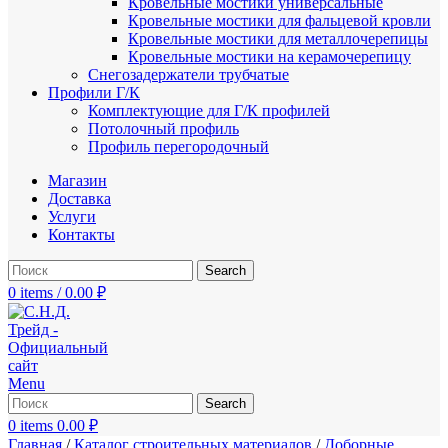
Кровельные мостики универсальные
Кровельные мостики для фальцевой кровли
Кровельные мостики для металлочерепицы
Кровельные мостики на керамочерепицу
Снегозадержатели трубчатые
Профили Г/К
Комплектующие для Г/К профилей
Потолочный профиль
Профиль перегородочный
Магазин
Доставка
Услуги
Контакты
Search
0
items
/
0.00
₽
Menu
Search
0
items
0.00
₽
Главная
/
Каталог строительных материалов
/
Доборные