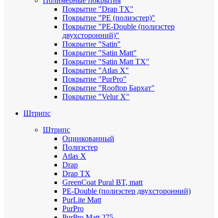
Полимерные покрытия
Покрытие "Drap TX"
Покрытие "PE (полиэстер)"
Покрытие "PE-Double (полиэстер
двухсторонний)"
Покрытие "Satin"
Покрытие "Satin Мatt"
Покрытие "Satin Matt TX"
Покрытие "Atlas X"
Покрытие "PurPro"
Покрытие "Rooftop Бархат"
Покрытие "Velur X"
Штрипс
Штрипс
Оцинкованный
Полиэстер
Atlas X
Drap
Drap TX
GreenCoat Pural BT, matt
PE-Double (полиэстер двухсторонний)
PurLite Мatt
PurPro
PurPro Matt 275