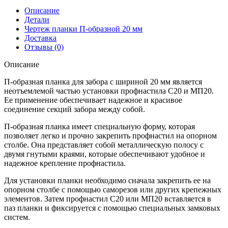
образная
Описание
заборная
Детали
20
Чертеж планки П-образной 20 мм
Print
Доставка
Elite
Отзывы (0)
0,45
мм
Описание
Milky
Wood
П-образная планка для забора с шириной 20 мм является
TwinColor
неотъемлемой частью установки профнастила С20 и МП20.
(3м)
Ее применение обеспечивает надежное и красивое
соединение секций забора между собой.
П-образная планка имеет специальную форму, которая
позволяет легко и прочно закрепить профнастил на опорном
столбе. Она представляет собой металлическую полосу с
двумя гнутыми краями, которые обеспечивают удобное и
надежное крепление профнастила.
Для установки планки необходимо сначала закрепить ее на
опорном столбе с помощью саморезов или других крепежных
элементов. Затем профнастил С20 или МП20 вставляется в
паз планки и фиксируется с помощью специальных замковых
систем.