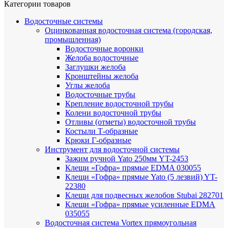
Категории товаров
Водосточные системы
Оцинкованная водосточная система (городская,
промышленная)
Водосточные воронки
Желоба водосточные
Заглушки желоба
Кронштейны желоба
Углы желоба
Водосточные трубы
Крепление водосточной трубы
Колени водосточной трубы
Отливы (отметы) водосточной трубы
Костыли Т-образные
Крюки Г-образные
Инструмент для водосточной системы
Зажим ручной Yato 250мм YT-2453
Клещи «Гофра» прямые EDMA 030055
Клещи «Гофра» прямые Yato (5 лезвий) YT-
22380
Клещи для подвесных желобов Stubai 282701
Клещи «Гофра» прямые усиленные EDMA
035055
Водосточная система Vortex прямоугольная