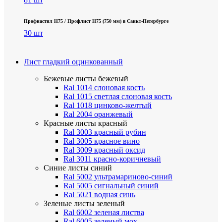
Профнастил Н75 / Профлист Н75 (750 мм) в Санкт-Петербурге
30 шт
Лист гладкий оцинкованный
Бежевые листы
бежевый
Ral 1014 слоновая кость
Ral 1015 светлая слоновая кость
Ral 1018 цинково-желтый
Ral 2004 оранжевый
Красные листы
красный
Ral 3003 красный рубин
Ral 3005 красное вино
Ral 3009 красный оксид
Ral 3011 красно-коричневый
Синие листы
синий
Ral 5002 ультрамариново-синий
Ral 5005 сигнальный синий
Ral 5021 водная синь
Зеленые листы
зеленый
Ral 6002 зеленая листва
Ral 6005 зеленый мох