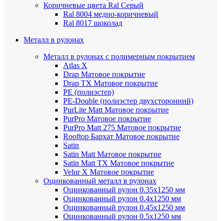
Коричневые цвета Ral
Серый
Ral 8004 медно-коричневый
Ral 8017 шоколад
Металл в рулонах
Металл в рулонах с полимерным покрытием
Atlas X
Drap
Матовое покрытие
Drap TX
Матовое покрытие
PE (полиэстер)
PE-Double (полиэстер двухсторонний)
PurLite Мatt
Матовое покрытие
PurPro
Матовое покрытие
PurPro Matt 275
Матовое покрытие
Rooftop Бархат
Матовое покрытие
Satin
Satin Мatt
Матовое покрытие
Satin Matt TX
Матовое покрытие
Velur X
Матовое покрытие
Оцинкованный металл в рулонах
Оцинкованный рулон 0.35х1250 мм
Оцинкованный рулон 0.4х1250 мм
Оцинкованный рулон 0.45х1250 мм
Оцинкованный рулон 0.5х1250 мм