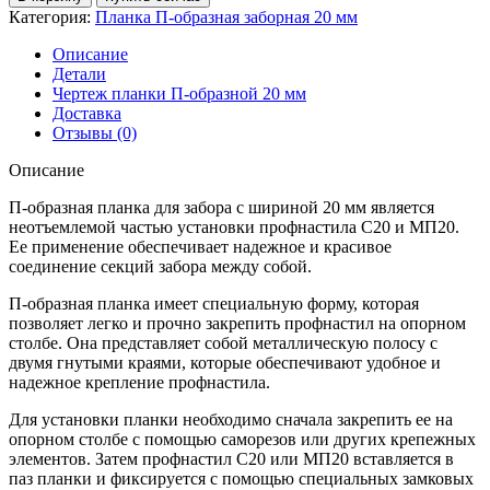
Планка
Категория:
Планка П-образная заборная 20 мм
П-
образная
Описание
заборная
Детали
20
Чертеж планки П-образной 20 мм
Print
Доставка
Elite
Отзывы (0)
0,45
мм
Описание
Rowan
TwinColor
П-образная планка для забора с шириной 20 мм является
(3м)
неотъемлемой частью установки профнастила С20 и МП20.
Ее применение обеспечивает надежное и красивое
соединение секций забора между собой.
П-образная планка имеет специальную форму, которая
позволяет легко и прочно закрепить профнастил на опорном
столбе. Она представляет собой металлическую полосу с
двумя гнутыми краями, которые обеспечивают удобное и
надежное крепление профнастила.
Для установки планки необходимо сначала закрепить ее на
опорном столбе с помощью саморезов или других крепежных
элементов. Затем профнастил С20 или МП20 вставляется в
паз планки и фиксируется с помощью специальных замковых