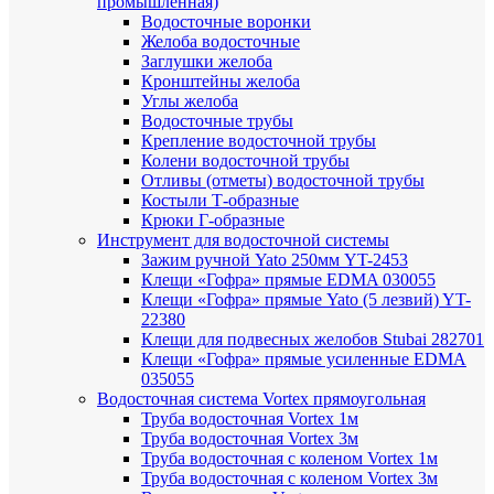
промышленная)
Водосточные воронки
Желоба водосточные
Заглушки желоба
Кронштейны желоба
Углы желоба
Водосточные трубы
Крепление водосточной трубы
Колени водосточной трубы
Отливы (отметы) водосточной трубы
Костыли Т-образные
Крюки Г-образные
Инструмент для водосточной системы
Зажим ручной Yato 250мм YT-2453
Клещи «Гофра» прямые EDMA 030055
Клещи «Гофра» прямые Yato (5 лезвий) YT-
22380
Клещи для подвесных желобов Stubai 282701
Клещи «Гофра» прямые усиленные EDMA
035055
Водосточная система Vortex прямоугольная
Труба водосточная Vortex 1м
Труба водосточная Vortex 3м
Труба водосточная с коленом Vortex 1м
Труба водосточная с коленом Vortex 3м