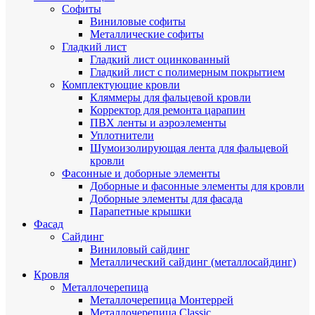
Cофиты
Виниловые софиты
Металлические софиты
Гладкий лист
Гладкий лист оцинкованный
Гладкий лист с полимерным покрытием
Комплектующие кровли
Кляммеры для фальцевой кровли
Корректор для ремонта царапин
ПВХ ленты и аэроэлементы
Уплотнители
Шумоизолирующая лента для фальцевой
кровли
Фасонные и доборные элементы
Доборные и фасонные элементы для кровли
Доборные элементы для фасада
Парапетные крышки
Фасад
Сайдинг
Виниловый сайдинг
Металлический сайдинг (металлосайдинг)
Кровля
Металлочерепица
Металлочерепица Монтеррей
Металлочерепица Classic