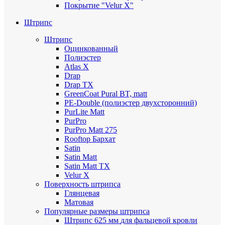
Покрытие "Velur X"
Штрипс
Штрипс
Оцинкованный
Полиэстер
Atlas X
Drap
Drap TX
GreenCoat Pural BT, matt
PE-Double (полиэстер двухсторонний)
PurLite Мatt
PurPro
PurPro Matt 275
Rooftop Бархат
Satin
Satin Мatt
Satin Matt TX
Velur X
Поверхность штрипса
Глянцевая
Матовая
Популярные размеры штрипса
Штрипс 625 мм
для фальцевой кровли