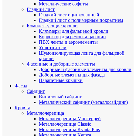
Металлические софиты
Гладкий лист
Гладкий лист оцинкованный
Гладкий лист с полимерным покрытием
Комплектующие кровли
Кляммеры для фальцевой кровли
Корректор для ремонта царапин
ПВХ ленты и аэроэлементы
Уплотнители
Шумоизолирующая лента для фальцевой
кровли
Фасонные и доборные элементы
Доборные и фасонные элементы для кровли
Доборные элементы для фасада
Парапетные крышки
Фасад
Сайдинг
Виниловый сайдинг
Металлический сайдинг (металлосайдинг)
Кровля
Металлочерепица
Металлочерепица Монтеррей
Металлочерепица Classic
Металлочерепица Kvinta Plus
Металлочерепица Kamea