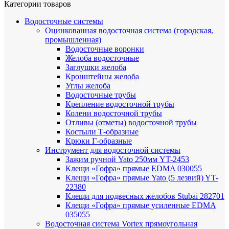
Категории товаров
Водосточные системы
Оцинкованная водосточная система (городская,
промышленная)
Водосточные воронки
Желоба водосточные
Заглушки желоба
Кронштейны желоба
Углы желоба
Водосточные трубы
Крепление водосточной трубы
Колени водосточной трубы
Отливы (отметы) водосточной трубы
Костыли Т-образные
Крюки Г-образные
Инструмент для водосточной системы
Зажим ручной Yato 250мм YT-2453
Клещи «Гофра» прямые EDMA 030055
Клещи «Гофра» прямые Yato (5 лезвий) YT-
22380
Клещи для подвесных желобов Stubai 282701
Клещи «Гофра» прямые усиленные EDMA
035055
Водосточная система Vortex прямоугольная