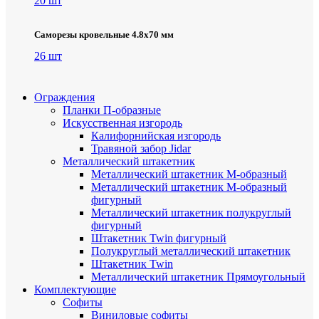
20 шт
Саморезы кровельные 4.8х70 мм
26 шт
Ограждения
Планки П-образные
Искусственная изгородь
Калифорнийская изгородь
Травяной забор Jidar
Металлический штакетник
Металлический штакетник М-образный
Металлический штакетник М-образный
фигурный
Металлический штакетник полукруглый
фигурный
Штакетник Twin фигурный
Полукруглый металлический штакетник
Штакетник Twin
Металлический штакетник Прямоугольный
Комплектующие
Cофиты
Виниловые софиты