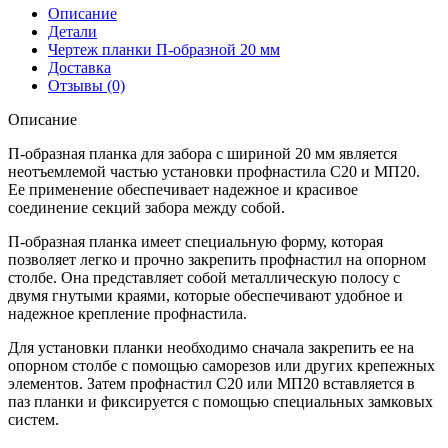
образная
Описание
заборная
Детали
20
Чертеж планки П-образной 20 мм
PurPro
Доставка
Matt
Отзывы (0)
275
0,5
Описание
мм
RAL
П-образная планка для забора с шириной 20 мм является
8017
неотъемлемой частью установки профнастила С20 и МП20.
шоколад
Ее применение обеспечивает надежное и красивое
(2м)
соединение секций забора между собой.
П-образная планка имеет специальную форму, которая
позволяет легко и прочно закрепить профнастил на опорном
столбе. Она представляет собой металлическую полосу с
двумя гнутыми краями, которые обеспечивают удобное и
надежное крепление профнастила.
Для установки планки необходимо сначала закрепить ее на
опорном столбе с помощью саморезов или других крепежных
элементов. Затем профнастил С20 или МП20 вставляется в
паз планки и фиксируется с помощью специальных замковых
систем.