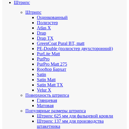
Штрипс
Штрипс
Оцинкованный
Полиэстер
Atlas X
Drap
Drap TX
GreenCoat Pural BT, matt
PE-Double (полиэстер двухсторонний)
PurLite Мatt
PurPro
PurPro Matt 275
Rooftop Бархат
Satin
Satin Мatt
Satin Matt TX
Velur X
Поверхность штрипса
Глянцевая
Матовая
Популярные размеры штрипса
Штрипс 625 мм
для фальцевой кровли
Штрипс 137 мм
для производства
штакетника