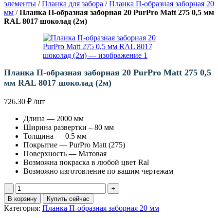
элементы
/
Планка для забора
/
Планка П-образная заборная 20
мм
/
Планка П-образная заборная 20 PurPro Matt 275 0,5 мм
RAL 8017 шоколад (2м)
Планка П-образная заборная 20 PurPro Matt 275 0,5
мм RAL 8017 шоколад (2м)
726.30
₽
/шт
Длина — 2000 мм
Ширина развертки – 80 мм
Толщина — 0.5 мм
Покрытие — PurPro Matt (275)
Поверхность — Матовая
Возможна покраска в любой цвет Ral
Возможно изготовление по вашим чертежам
Количество
товара
В корзину
Купить сейчас
Планка
Категория:
Планка П-образная заборная 20 мм
П-