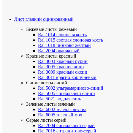
Лист гладкий оцинкованный
Бежевые листы
бежевый
Ral 1014 слоновая кость
Ral 1015 светлая слоновая кость
Ral 1018 цинково-желтый
Ral 2004 оранжевый
Красные листы
красный
Ral 3003 красный рубин
Ral 3005 красное вино
Ral 3009 красный оксид
Ral 3011 красно-коричневый
Синие листы
синий
Ral 5002 ультрамариново-синий
Ral 5005 сигнальный синий
Ral 5021 водная синь
Зеленые листы
зеленый
Ral 6002 зеленая листва
Ral 6005 зеленый мох
Серые листы
серый
Ral 7004 сигнальный серый
Ral 7016 антрацитово-серый