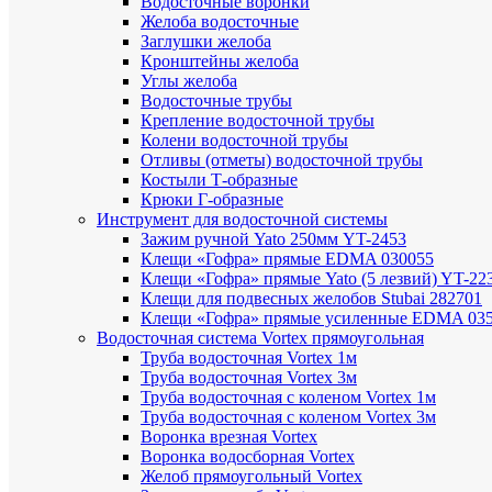
Водосточные воронки
Желоба водосточные
Заглушки желоба
Кронштейны желоба
Углы желоба
Водосточные трубы
Крепление водосточной трубы
Колени водосточной трубы
Отливы (отметы) водосточной трубы
Костыли Т-образные
Крюки Г-образные
Инструмент для водосточной системы
Зажим ручной Yato 250мм YT-2453
Клещи «Гофра» прямые EDMA 030055
Клещи «Гофра» прямые Yato (5 лезвий) YT-22
Клещи для подвесных желобов Stubai 282701
Клещи «Гофра» прямые усиленные EDMA 03
Водосточная система Vortex прямоугольная
Труба водосточная Vortex 1м
Труба водосточная Vortex 3м
Труба водосточная с коленом Vortex 1м
Труба водосточная с коленом Vortex 3м
Воронка врезная Vortex
Воронка водосборная Vortex
Желоб прямоугольный Vortex