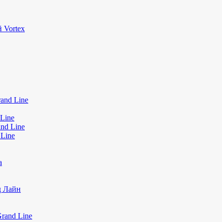
 Vortex
and Line
Line
nd Line
 Line
а
д Лайн
rand Line