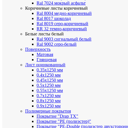
Ral 7024 мокрый асфальт
Коричневые листы
коричневый
Ral 8004 медно-коричневый
Ral 8017 шоколад
Ral 8019 серо-коричневый
RR 32 темно-коричневый
Белые листы
белый
Ral 9003 сигнальный белый
Ral 9002 серо-белый
Поверхность
Матовая
Глянцевая
Лист оцинкованный
0.35х1250 мм
0.4х1250 мм
0.45х1250 мм
0.5х1250 мм
0.55х1250 мм
0.7х1250 мм
0.8х1250 мм
0.9х1250 мм
Полимерные покрытия
Покрытие "Drap TX"
Покрытие "PE (полиэстер)"
Покрытие "PE-Double (полиэстер двухсторон