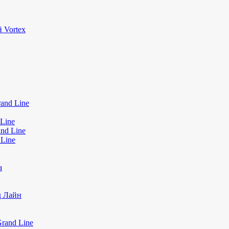
 Vortex
and Line
Line
nd Line
 Line
а
д Лайн
rand Line