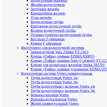
Водосточные воронки
Желоба водосточные
Заглушки желоба
Кронштейны желоба
Углы желоба
Водосточные трубы
Крепление водосточной трубы
Колени водосточной трубы
Отливы (отметы) водосточной трубы
Костыли Т-образные
Крюки Г-образные
Инструмент для водосточной системы
Зажим ручной Yato 250мм YT-2453
Клещи «Гофра» прямые EDMA 030055
Клещи «Гофра» прямые Yato (5 лезвий) YT-22
Клещи для подвесных желобов Stubai 282701
Клещи «Гофра» прямые усиленные EDMA 03
Водосточная система Vortex прямоугольная
Труба водосточная Vortex 1м
Труба водосточная Vortex 3м
Труба водосточная с коленом Vortex 1м
Труба водосточная с коленом Vortex 3м
Воронка врезная Vortex
Воронка водосборная Vortex
Желоб прямоугольный Vortex