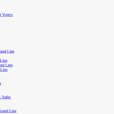
 Vortex
and Line
Line
nd Line
 Line
а
д Лайн
rand Line