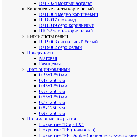
Ral 7024 мокрый асфальт
Коричневые листы
коричневый
Ral 8004 медно-коричневый
Ral 8017 шоколад
Ral 8019 серо-коричневый
RR 32 темно-коричневый
Белые листы
белый
Ral 9003 сигнальный белый
Ral 9002 серо-белый
Поверхность
Матовая
Глянцевая
Лист оцинкованный
0.35х1250 мм
0.4х1250 мм
0.45х1250 мм
0.5х1250 мм
0.55х1250 мм
0.7х1250 мм
0.8х1250 мм
0.9х1250 мм
Полимерные покрытия
Покрытие "Drap TX"
Покрытие "PE (полиэстер)"
Покрытие "PE-Double (полиэстер двухсторон