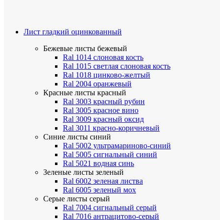
Лист гладкий оцинкованный
Бежевые листы
бежевый
Ral 1014 слоновая кость
Ral 1015 светлая слоновая кость
Ral 1018 цинково-желтый
Ral 2004 оранжевый
Красные листы
красный
Ral 3003 красный рубин
Ral 3005 красное вино
Ral 3009 красный оксид
Ral 3011 красно-коричневый
Синие листы
синий
Ral 5002 ультрамариново-синий
Ral 5005 сигнальный синий
Ral 5021 водная синь
Зеленые листы
зеленый
Ral 6002 зеленая листва
Ral 6005 зеленый мох
Серые листы
серый
Ral 7004 сигнальный серый
Ral 7016 антрацитово-серый