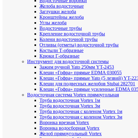
Водосточные воронки
Желоба водосточные
Заглушки желоба
Кронштейны желоба
Углы желоба
Водосточные трубы
Крепление водосточной трубы
Колени водосточной трубы
Отливы (отметы) водосточной трубы
Костыли Т-образные
Крюки Г-образные
Инструмент для водосточной системы
Зажим ручной Yato 250мм YT-2453
Клещи «Гофра» прямые EDMA 030055
Клещи «Гофра» прямые Yato (5 лезвий) YT-22
Клещи для подвесных желобов Stubai 282701
Клещи «Гофра» прямые усиленные EDMA 03
Водосточная система Vortex прямоугольная
Труба водосточная Vortex 1м
Труба водосточная Vortex 3м
Труба водосточная с коленом Vortex 1м
Труба водосточная с коленом Vortex 3м
Воронка врезная Vortex
Воронка водосборная Vortex
Желоб прямоугольный Vortex