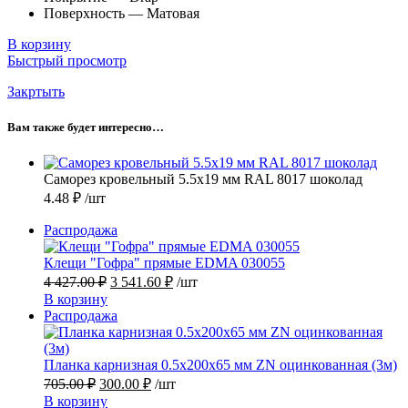
Поверхность — Матовая
В корзину
Быстрый просмотр
Закртыть
Вам также будет интересно…
Саморез кровельный 5.5х19 мм RAL 8017 шоколад
4.48
₽
/шт
Продаваемый
Распродажа
товар
Клещи "Гофра" прямые EDMA 030055
Первоначальная
Текущая
4 427.00
₽
3 541.60
₽
/шт
цена
цена:
В корзину
составляла
3
Продаваемый
Распродажа
4
541.60 ₽.
товар
427.00 ₽.
Планка карнизная 0.5х200х65 мм ZN оцинкованная (3м)
Первоначальная
Текущая
705.00
₽
300.00
₽
/шт
цена
цена:
В корзину