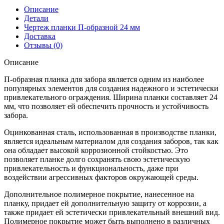
образная
Описание
заборная
Детали
24
Чертеж планки П-образной 24 мм
0,45
Доставка
Drap
Отзывы (0)
с
пленкой
Описание
RAL
8017
П-образная планка для забора является одним из наиболее
шоколад
популярных элементов для создания надежного и эстетически
(3м)
привлекательного ограждения. Ширина планки составляет 24
мм, что позволяет ей обеспечить прочность и устойчивость
забора.
Оцинкованная сталь, использованная в производстве планки,
является идеальным материалом для создания заборов, так как
она обладает высокой коррозионной стойкостью. Это
позволяет планке долго сохранять свою эстетическую
привлекательность и функциональность, даже при
воздействии агрессивных факторов окружающей среды.
Дополнительное полимерное покрытие, нанесенное на
планку, придает ей дополнительную защиту от коррозии, а
также придает ей эстетически привлекательный внешний вид.
Полимерное покрытие может быть выполнено в различных