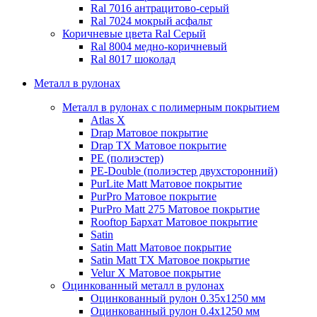
Ral 7016 антрацитово-серый
Ral 7024 мокрый асфальт
Коричневые цвета Ral
Серый
Ral 8004 медно-коричневый
Ral 8017 шоколад
Металл в рулонах
Металл в рулонах с полимерным покрытием
Atlas X
Drap
Матовое покрытие
Drap TX
Матовое покрытие
PE (полиэстер)
PE-Double (полиэстер двухсторонний)
PurLite Мatt
Матовое покрытие
PurPro
Матовое покрытие
PurPro Matt 275
Матовое покрытие
Rooftop Бархат
Матовое покрытие
Satin
Satin Мatt
Матовое покрытие
Satin Matt TX
Матовое покрытие
Velur X
Матовое покрытие
Оцинкованный металл в рулонах
Оцинкованный рулон 0.35х1250 мм
Оцинкованный рулон 0.4х1250 мм