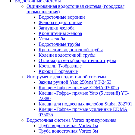
Водосточные системы
Оцинкованная водосточная система (городская,
промышленная)
Водосточные воронки
Желоба водосточные
Заглушки желоба
Кронштейны желоба
Углы желоба
Водосточные трубы
Крепление водосточной трубы
Колени водосточной трубы
Отливы (отметы) водосточной трубы
Костыли Т-образные
Крюки Г-образные
Инструмент для водосточной системы
Зажим ручной Yato 250мм YT-2453
Клещи «Гофра» прямые EDMA 030055
Клещи «Гофра» прямые Yato (5 лезвий) YT-
22380
Клещи для подвесных желобов Stubai 282701
Клещи «Гофра» прямые усиленные EDMA
035055
Водосточная система Vortex прямоугольная
Труба водосточная Vortex 1м
Труба водосточная Vortex 3м