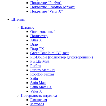
Покрытие "PurPro"
Покрытие "Rooftop Бархат"
Покрытие "Velur X"
Штрипс
Штрипс
Оцинкованный
Полиэстер
Atlas X
Drap
Drap TX
GreenCoat Pural BT, matt
PE-Double (полиэстер двухсторонний)
PurLite Мatt
PurPro
PurPro Matt 275
Rooftop Бархат
Satin
Satin Мatt
Satin Matt TX
Velur X
Поверхность штрипса
Глянцевая
Матовая