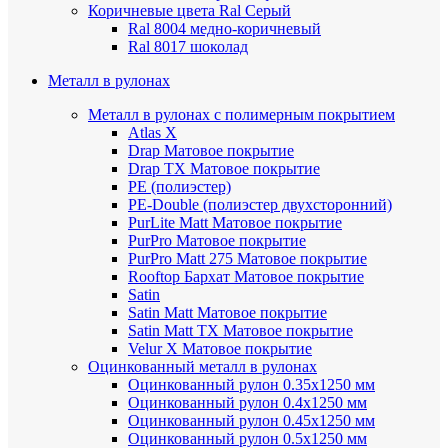
Коричневые цвета Ral
Серый
Ral 8004 медно-коричневый
Ral 8017 шоколад
Металл в рулонах
Металл в рулонах с полимерным покрытием
Atlas X
Drap
Матовое покрытие
Drap TX
Матовое покрытие
PE (полиэстер)
PE-Double (полиэстер двухсторонний)
PurLite Мatt
Матовое покрытие
PurPro
Матовое покрытие
PurPro Matt 275
Матовое покрытие
Rooftop Бархат
Матовое покрытие
Satin
Satin Мatt
Матовое покрытие
Satin Matt TX
Матовое покрытие
Velur X
Матовое покрытие
Оцинкованный металл в рулонах
Оцинкованный рулон 0.35х1250 мм
Оцинкованный рулон 0.4х1250 мм
Оцинкованный рулон 0.45х1250 мм
Оцинкованный рулон 0.5х1250 мм