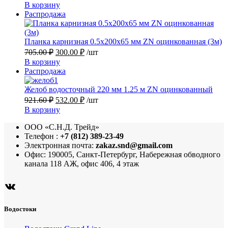
цена
цена:
В корзину
составляла
3
Продаваемый
Распродажа
4
541.60 ₽.
товар
427.00 ₽.
Планка карнизная 0.5х200х65 мм ZN оцинкованная (3м)
Первоначальная
Текущая
705.00
₽
300.00
₽
/шт
цена
цена:
В корзину
составляла
300.00 ₽.
Продаваемый
Распродажа
705.00 ₽.
товар
Желоб водосточный 220 мм 1.25 м ZN оцинкованный
Первоначальная
Текущая
921.60
₽
532.00
₽
/шт
цена
цена:
В корзину
составляла
532.00 ₽.
ООО «С.Н.Д. Трейд»
921.60 ₽.
Телефон :
+7 (812) 389-23-49
Электронная почта:
zakaz.snd@gmail.com
Офис: 190005, Санкт-Петербург, Набережная обводного
канала 118 АЖ, офис 406, 4 этаж
ВКонтакте
Водостоки