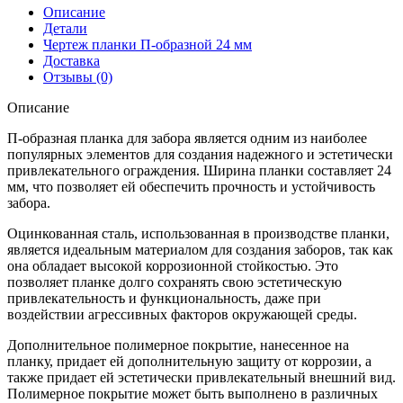
образная
Описание
заборная
Детали
24
Чертеж планки П-образной 24 мм
0,45
Доставка
PE
Отзывы (0)
с
пленкой
Описание
RAL
8017
П-образная планка для забора является одним из наиболее
шоколад
популярных элементов для создания надежного и эстетически
(3м)
привлекательного ограждения. Ширина планки составляет 24
мм, что позволяет ей обеспечить прочность и устойчивость
забора.
Оцинкованная сталь, использованная в производстве планки,
является идеальным материалом для создания заборов, так как
она обладает высокой коррозионной стойкостью. Это
позволяет планке долго сохранять свою эстетическую
привлекательность и функциональность, даже при
воздействии агрессивных факторов окружающей среды.
Дополнительное полимерное покрытие, нанесенное на
планку, придает ей дополнительную защиту от коррозии, а
также придает ей эстетически привлекательный внешний вид.
Полимерное покрытие может быть выполнено в различных