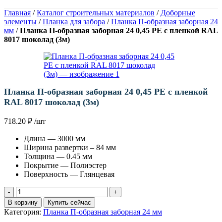
Главная
/
Каталог строительных материалов
/
Доборные
элементы
/
Планка для забора
/
Планка П-образная заборная 24
мм
/
Планка П-образная заборная 24 0,45 PE с пленкой RAL
8017 шоколад (3м)
Планка П-образная заборная 24 0,45 PE с пленкой
RAL 8017 шоколад (3м)
718.20
₽
/шт
Длина — 3000 мм
Ширина развертки – 84 мм
Толщина — 0.45 мм
Покрытие — Полиэстер
Поверхность — Глянцевая
Количество
товара
В корзину
Купить сейчас
Планка
Категория:
Планка П-образная заборная 24 мм
П-