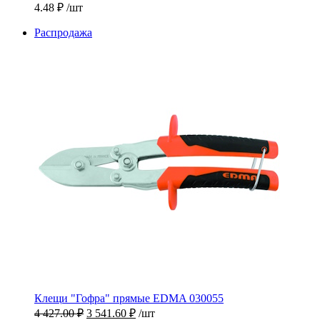
4.48
₽
/шт
Продаваемый
Распродажа
товар
Клещи "Гофра" прямые EDMA 030055
Первоначальная
Текущая
4 427.00
₽
3 541.60
₽
/шт