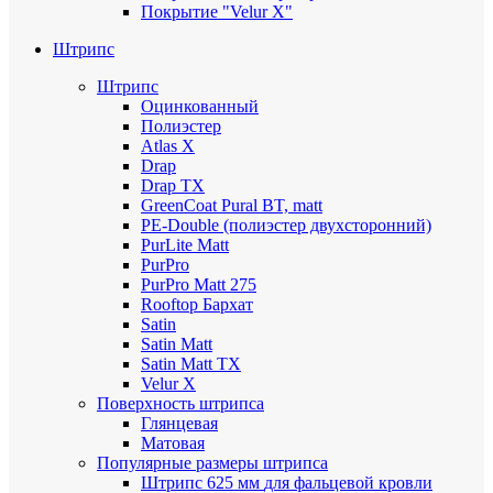
Покрытие "Velur X"
Штрипс
Штрипс
Оцинкованный
Полиэстер
Atlas X
Drap
Drap TX
GreenCoat Pural BT, matt
PE-Double (полиэстер двухсторонний)
PurLite Мatt
PurPro
PurPro Matt 275
Rooftop Бархат
Satin
Satin Мatt
Satin Matt TX
Velur X
Поверхность штрипса
Глянцевая
Матовая
Популярные размеры штрипса
Штрипс 625 мм
для фальцевой кровли