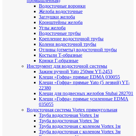
промышленная)
Водосточные воронки
Желоба водосточные
Заглушки желоба
Кронштейны желоба
Углы желоба
Водосточные трубы
Крепление водосточной трубы
Колени водосточной трубы
Отливы (отметы) водосточной трубы
Костыли Т-образные
Крюки Г-образные
Инструмент для водосточной системы
Зажим ручной Yato 250мм YT-2453
Клещи «Гофра» прямые EDMA 030055
Клещи «Гофра» прямые Yato (5 лезвий) YT-
22380
Клещи для подвесных желобов Stubai 282701
Клещи «Гофра» прямые усиленные EDMA
035055
Водосточная система Vortex прямоугольная
Труба водосточная Vortex 1м
Труба водосточная Vortex 3м
Труба водосточная с коленом Vortex 1м
Труба водосточная с коленом Vortex 3м