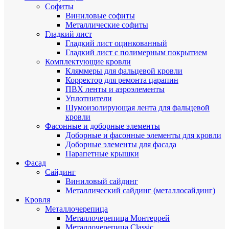
Cофиты
Виниловые софиты
Металлические софиты
Гладкий лист
Гладкий лист оцинкованный
Гладкий лист с полимерным покрытием
Комплектующие кровли
Кляммеры для фальцевой кровли
Корректор для ремонта царапин
ПВХ ленты и аэроэлементы
Уплотнители
Шумоизолирующая лента для фальцевой
кровли
Фасонные и доборные элементы
Доборные и фасонные элементы для кровли
Доборные элементы для фасада
Парапетные крышки
Фасад
Сайдинг
Виниловый сайдинг
Металлический сайдинг (металлосайдинг)
Кровля
Металлочерепица
Металлочерепица Монтеррей
Металлочерепица Classic