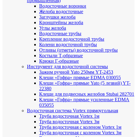
промышленная)
Водосточные воронки
Желоба водосточные
Заглушки желоба
Кронштейны желоба
Углы желоба
Водосточные трубы
Крепление водосточной трубы
Колени водосточной трубы
Отливы (отметы) водосточной трубы
Костыли Т-образные
Крюки Г-образные
Инструмент для водосточной системы
Зажим ручной Yato 250мм YT-2453
Клещи «Гофра» прямые EDMA 030055
Клещи «Гофра» прямые Yato (5 лезвий) YT-
22380
Клещи для подвесных желобов Stubai 282701
Клещи «Гофра» прямые усиленные EDMA
035055
Водосточная система Vortex прямоугольная
Труба водосточная Vortex 1м
Труба водосточная Vortex 3м
Труба водосточная с коленом Vortex 1м
Труба водосточная с коленом Vortex 3м