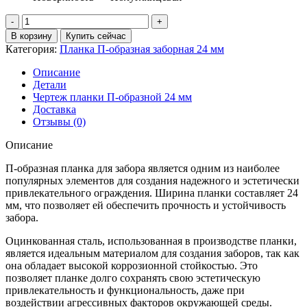
Количество
товара
В корзину
Купить сейчас
Планка
Категория:
Планка П-образная заборная 24 мм
П-
образная
Описание
заборная
Детали
24
Чертеж планки П-образной 24 мм
0,45
Доставка
Print
Отзывы (0)
Premium
с
Описание
пленкой
Pine
П-образная планка для забора является одним из наиболее
Wood
популярных элементов для создания надежного и эстетически
Fresh
привлекательного ограждения. Ширина планки составляет 24
(2,5м)
мм, что позволяет ей обеспечить прочность и устойчивость
забора.
Оцинкованная сталь, использованная в производстве планки,
является идеальным материалом для создания заборов, так как
она обладает высокой коррозионной стойкостью. Это
позволяет планке долго сохранять свою эстетическую
привлекательность и функциональность, даже при
воздействии агрессивных факторов окружающей среды.