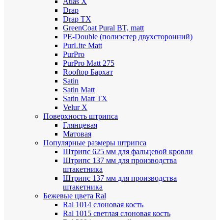
Atlas X
Drap
Drap TX
GreenCoat Pural BT, matt
PE-Double (полиэстер двухсторонний)
PurLite Мatt
PurPro
PurPro Matt 275
Rooftop Бархат
Satin
Satin Мatt
Satin Matt TX
Velur X
Поверхность штрипса
Глянцевая
Матовая
Популярные размеры штрипса
Штрипс 625 мм
для фальцевой кровли
Штрипс 137 мм
для производства
штакетника
Штрипс 137 мм
для производства
штакетника
Бежевые цвета Ral
Ral 1014 слоновая кость
Ral 1015 светлая слоновая кость