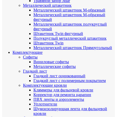
Травяной забор Jidar
Металлический штакетник
Металлический штакетник М-образный
Металлический штакетник М-образный
фигурный
Металлический штакетник полукруглый
фигурный
Штакетник Twin фигурный
Полукруглый металлический штакетник
Штакетник Twin
Металлический штакетник Прямоугольный
Комплектующие
Cофиты
Виниловые софиты
Металлические софиты
Гладкий лист
Гладкий лист оцинкованный
Гладкий лист с полимерным покрытием
Комплектующие кровли
Кляммеры для фальцевой кровли
Корректор для ремонта царапин
ПВХ ленты и аэроэлементы
Уплотнители
Шумоизолирующая лента для фальцевой
кровли