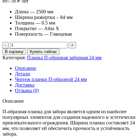
897.50
₽
/шт
Длина — 2500 мм
Ширина развертки – 84 мм
Толщина — 0.5 мм
Покрытие — Atlas X
Поверхность — Глянцевая
Количество
товара
В корзину
Купить сейчас
Планка
Категория:
Планка П-образная заборная 24 мм
П-
образная
Описание
заборная
Детали
24
Чертеж планки П-образной 24 мм
0,5
Доставка
Atlas
Отзывы (0)
X
с
Описание
пленкой
RR
П-образная планка для забора является одним из наиболее
32
популярных элементов для создания надежного и эстетически
темно-
привлекательного ограждения. Ширина планки составляет 24
коричневый
мм, что позволяет ей обеспечить прочность и устойчивость
(2,5м)
забора.