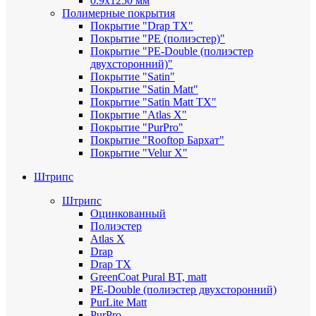
0.9х1250 мм
Полимерные покрытия
Покрытие "Drap TX"
Покрытие "PE (полиэстер)"
Покрытие "PE-Double (полиэстер
двухсторонний)"
Покрытие "Satin"
Покрытие "Satin Мatt"
Покрытие "Satin Matt TX"
Покрытие "Atlas X"
Покрытие "PurPro"
Покрытие "Rooftop Бархат"
Покрытие "Velur X"
Штрипс
Штрипс
Оцинкованный
Полиэстер
Atlas X
Drap
Drap TX
GreenCoat Pural BT, matt
PE-Double (полиэстер двухсторонний)
PurLite Мatt
PurPro