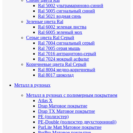
Синие цвета Ral
Ral 5002 ультрамариново-синий
Ral 5005 сигнальный синий
Ral 5021 водная синь
Зеленые цвета Ral
Ral 6002 зеленая листва
Ral 6005 зеленый мох
Серые цвета Ral
Серый
Ral 7004 сигнальный серый
Ral 7005 серая мышь
Ral 7016 антрацитово-серый
Ral 7024 мокрый асфальт
Коричневые цвета Ral
Серый
Ral 8004 медно-коричневый
Ral 8017 шоколад
Металл в рулонах
Металл в рулонах с полимерным покрытием
Atlas X
Drap
Матовое покрытие
Drap TX
Матовое покрытие
PE (полиэстер)
PE-Double (полиэстер двухсторонний)
PurLite Мatt
Матовое покрытие
PurPro
Матовое покрытие