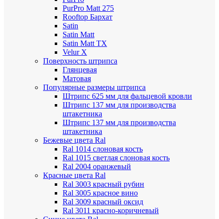
PurPro Matt 275
Rooftop Бархат
Satin
Satin Мatt
Satin Matt TX
Velur X
Поверхность штрипса
Глянцевая
Матовая
Популярные размеры штрипса
Штрипс 625 мм
для фальцевой кровли
Штрипс 137 мм
для производства
штакетника
Штрипс 137 мм
для производства
штакетника
Бежевые цвета Ral
Ral 1014 слоновая кость
Ral 1015 светлая слоновая кость
Ral 2004 оранжевый
Красные цвета Ral
Ral 3003 красный рубин
Ral 3005 красное вино
Ral 3009 красный оксид
Ral 3011 красно-коричневый