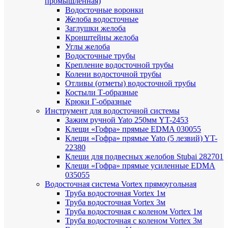
промышленная)
Водосточные воронки
Желоба водосточные
Заглушки желоба
Кронштейны желоба
Углы желоба
Водосточные трубы
Крепление водосточной трубы
Колени водосточной трубы
Отливы (отметы) водосточной трубы
Костыли Т-образные
Крюки Г-образные
Инструмент для водосточной системы
Зажим ручной Yato 250мм YT-2453
Клещи «Гофра» прямые EDMA 030055
Клещи «Гофра» прямые Yato (5 лезвий) YT-
22380
Клещи для подвесных желобов Stubai 282701
Клещи «Гофра» прямые усиленные EDMA
035055
Водосточная система Vortex прямоугольная
Труба водосточная Vortex 1м
Труба водосточная Vortex 3м
Труба водосточная с коленом Vortex 1м
Труба водосточная с коленом Vortex 3м