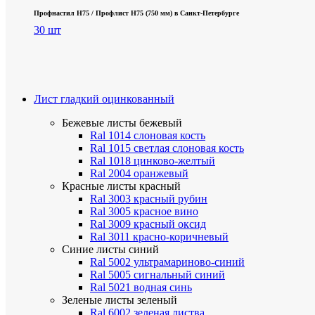
Профнастил Н75 / Профлист Н75 (750 мм) в Санкт-Петербурге
30 шт
Лист гладкий оцинкованный
Бежевые листы
бежевый
Ral 1014 слоновая кость
Ral 1015 светлая слоновая кость
Ral 1018 цинково-желтый
Ral 2004 оранжевый
Красные листы
красный
Ral 3003 красный рубин
Ral 3005 красное вино
Ral 3009 красный оксид
Ral 3011 красно-коричневый
Синие листы
синий
Ral 5002 ультрамариново-синий
Ral 5005 сигнальный синий
Ral 5021 водная синь
Зеленые листы
зеленый
Ral 6002 зеленая листва