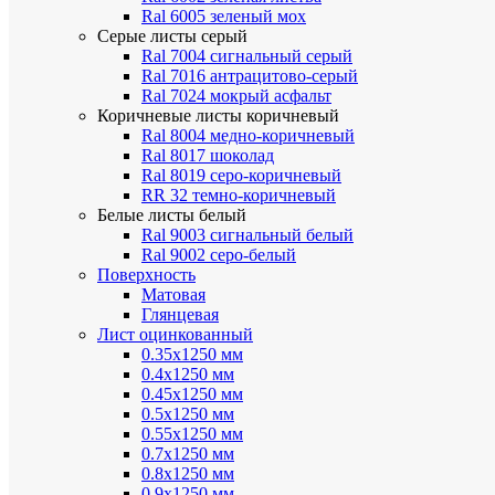
Ral 6005 зеленый мох
Серые листы
серый
Ral 7004 сигнальный серый
Ral 7016 антрацитово-серый
Ral 7024 мокрый асфальт
Коричневые листы
коричневый
Ral 8004 медно-коричневый
Ral 8017 шоколад
Ral 8019 серо-коричневый
RR 32 темно-коричневый
Белые листы
белый
Ral 9003 сигнальный белый
Ral 9002 серо-белый
Поверхность
Матовая
Глянцевая
Лист оцинкованный
0.35х1250 мм
0.4х1250 мм
0.45х1250 мм
0.5х1250 мм
0.55х1250 мм
0.7х1250 мм
0.8х1250 мм
0.9х1250 мм