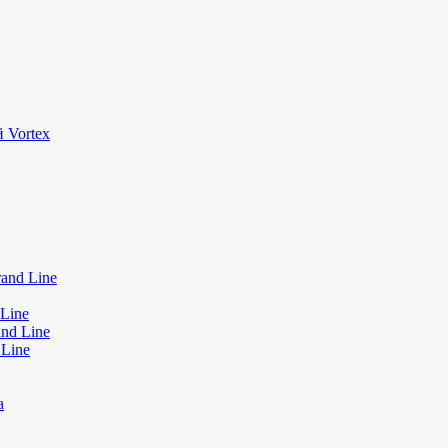
 Vortex
and Line
Line
nd Line
 Line
а