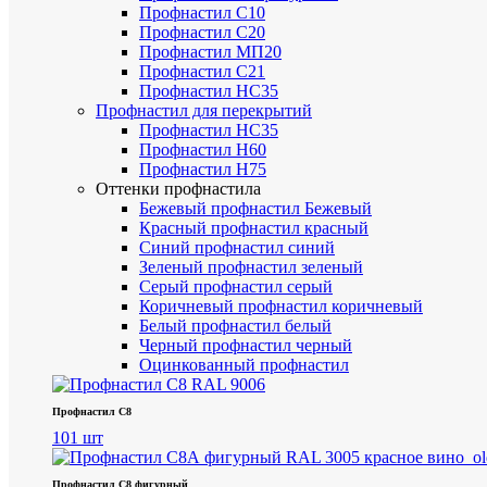
Профнастил С10
Профнастил С20
Профнастил МП20
Профнастил С21
Профнастил НС35
Профнастил для перекрытий
Профнастил НС35
Профнастил Н60
Профнастил Н75
Оттенки профнастила
Бежевый профнастил
Бежевый
Красный профнастил
красный
Синий профнастил
синий
Зеленый профнастил
зеленый
Серый профнастил
серый
Коричневый профнастил
коричневый
Белый профнастил
белый
Черный профнастил
черный
Оцинкованный профнастил
Профнастил С8
101 шт
Профнастил С8 фигурный