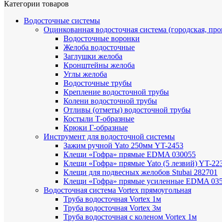
Категории товаров
Водосточные системы
Оцинкованная водосточная система (городская, пр
Водосточные воронки
Желоба водосточные
Заглушки желоба
Кронштейны желоба
Углы желоба
Водосточные трубы
Крепление водосточной трубы
Колени водосточной трубы
Отливы (отметы) водосточной трубы
Костыли Т-образные
Крюки Г-образные
Инструмент для водосточной системы
Зажим ручной Yato 250мм YT-2453
Клещи «Гофра» прямые EDMA 030055
Клещи «Гофра» прямые Yato (5 лезвий) YT-22
Клещи для подвесных желобов Stubai 282701
Клещи «Гофра» прямые усиленные EDMA 03
Водосточная система Vortex прямоугольная
Труба водосточная Vortex 1м
Труба водосточная Vortex 3м
Труба водосточная с коленом Vortex 1м