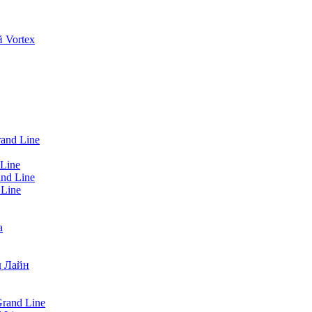
 Vortex
and Line
Line
nd Line
 Line
а
д Лайн
rand Line