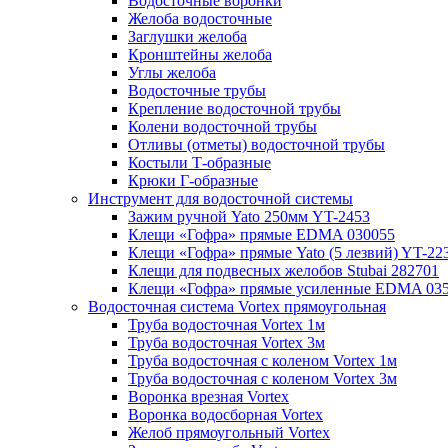
Водосточные воронки
Желоба водосточные
Заглушки желоба
Кронштейны желоба
Углы желоба
Водосточные трубы
Крепление водосточной трубы
Колени водосточной трубы
Отливы (отметы) водосточной трубы
Костыли Т-образные
Крюки Г-образные
Инструмент для водосточной системы
Зажим ручной Yato 250мм YT-2453
Клещи «Гофра» прямые EDMA 030055
Клещи «Гофра» прямые Yato (5 лезвий) YT-22
Клещи для подвесных желобов Stubai 282701
Клещи «Гофра» прямые усиленные EDMA 03
Водосточная система Vortex прямоугольная
Труба водосточная Vortex 1м
Труба водосточная Vortex 3м
Труба водосточная с коленом Vortex 1м
Труба водосточная с коленом Vortex 3м
Воронка врезная Vortex
Воронка водосборная Vortex
Желоб прямоугольный Vortex