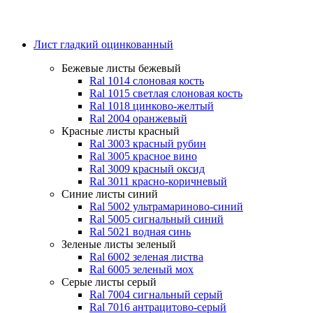
Лист гладкий оцинкованный
Бежевые листы
бежевый
Ral 1014 слоновая кость
Ral 1015 светлая слоновая кость
Ral 1018 цинково-желтый
Ral 2004 оранжевый
Красные листы
красный
Ral 3003 красный рубин
Ral 3005 красное вино
Ral 3009 красный оксид
Ral 3011 красно-коричневый
Синие листы
синий
Ral 5002 ультрамариново-синий
Ral 5005 сигнальный синий
Ral 5021 водная синь
Зеленые листы
зеленый
Ral 6002 зеленая листва
Ral 6005 зеленый мох
Серые листы
серый
Ral 7004 сигнальный серый
Ral 7016 антрацитово-серый