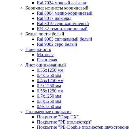
Ral 7024 мокрый асфальт
Коричневые листы
коричневый
Ral 8004 медно-коричневый
Ral 8017 шоколад
Ral 8019 серо-коричневый
RR 32 темно-коричневый
Белые листы
белый
Ral 9003 сигнальный белый
Ral 9002 серо-белый
Поверхность
Матовая
Глянцевая
Лист оцинкованный
0.35х1250 мм
0.4х1250 мм
0.45х1250 мм
0.5х1250 мм
0.55х1250 мм
0.7х1250 мм
0.8х1250 мм
0.9х1250 мм
Полимерные покрытия
Покрытие "Drap TX"
Покрытие "PE (полиэстер)"
Покрытие "PE-Double (полиэстер двухсторон