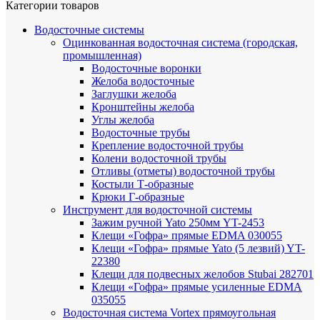
Категории товаров
Водосточные системы
Оцинкованная водосточная система (городская,
промышленная)
Водосточные воронки
Желоба водосточные
Заглушки желоба
Кронштейны желоба
Углы желоба
Водосточные трубы
Крепление водосточной трубы
Колени водосточной трубы
Отливы (отметы) водосточной трубы
Костыли Т-образные
Крюки Г-образные
Инструмент для водосточной системы
Зажим ручной Yato 250мм YT-2453
Клещи «Гофра» прямые EDMA 030055
Клещи «Гофра» прямые Yato (5 лезвий) YT-
22380
Клещи для подвесных желобов Stubai 282701
Клещи «Гофра» прямые усиленные EDMA
035055
Водосточная система Vortex прямоугольная