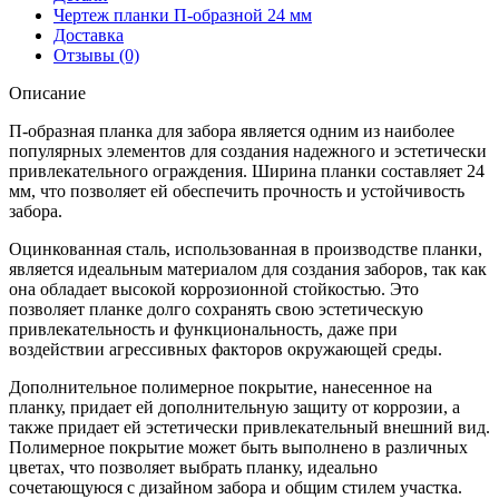
24
Чертеж планки П-образной 24 мм
0,5
Доставка
PurPro
Отзывы (0)
Matt
275
Описание
с
пленкой
П-образная планка для забора является одним из наиболее
RAL
популярных элементов для создания надежного и эстетически
8017
привлекательного ограждения. Ширина планки составляет 24
шоколад
мм, что позволяет ей обеспечить прочность и устойчивость
(2м)
забора.
Оцинкованная сталь, использованная в производстве планки,
является идеальным материалом для создания заборов, так как
она обладает высокой коррозионной стойкостью. Это
позволяет планке долго сохранять свою эстетическую
привлекательность и функциональность, даже при
воздействии агрессивных факторов окружающей среды.
Дополнительное полимерное покрытие, нанесенное на
планку, придает ей дополнительную защиту от коррозии, а
также придает ей эстетически привлекательный внешний вид.
Полимерное покрытие может быть выполнено в различных
цветах, что позволяет выбрать планку, идеально
сочетающуюся с дизайном забора и общим стилем участка.