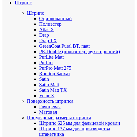
Штрипс
Штрипс
Оцинкованный
Полиэстер
Atlas X
Drap
Drap TX
GreenCoat Pural BT, matt
PE-Double (полиэстер двухсторонний)
PurLite Мatt
PurPro
PurPro Matt 275
Rooftop Бархат
Satin
Satin Мatt
Satin Matt TX
Velur X
Поверхность штрипса
Глянцевая
Матовая
Популярные размеры штрипса
Штрипс 625 мм
для фальцевой кровли
Штрипс 137 мм
для производства
штакетника