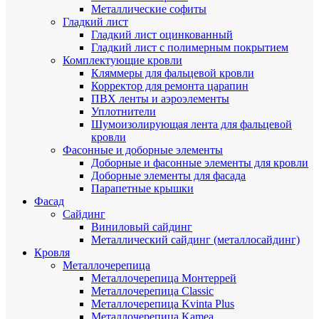
Металлические софиты
Гладкий лист
Гладкий лист оцинкованный
Гладкий лист с полимерным покрытием
Комплектующие кровли
Кляммеры для фальцевой кровли
Корректор для ремонта царапин
ПВХ ленты и аэроэлементы
Уплотнители
Шумоизолирующая лента для фальцевой
кровли
Фасонные и доборные элементы
Доборные и фасонные элементы для кровли
Доборные элементы для фасада
Парапетные крышки
Фасад
Сайдинг
Виниловый сайдинг
Металлический сайдинг (металлосайдинг)
Кровля
Металлочерепица
Металлочерепица Монтеррей
Металлочерепица Classic
Металлочерепица Kvinta Plus
Металлочерепица Kamea