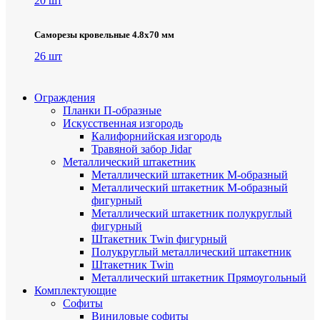
20 шт
Саморезы кровельные 4.8х70 мм
26 шт
Ограждения
Планки П-образные
Искусственная изгородь
Калифорнийская изгородь
Травяной забор Jidar
Металлический штакетник
Металлический штакетник М-образный
Металлический штакетник М-образный
фигурный
Металлический штакетник полукруглый
фигурный
Штакетник Twin фигурный
Полукруглый металлический штакетник
Штакетник Twin
Металлический штакетник Прямоугольный
Комплектующие
Cофиты
Виниловые софиты