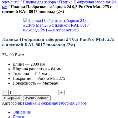
элементы
/
Планка для забора
/
Планка П-образная заборная 24
мм
/
Планка П-образная заборная 24 0,5 PurPro Matt 275 с
пленкой RAL 8017 шоколад (2м)
Планка П-образная заборная 24 0,5 PurPro Matt 275
с пленкой RAL 8017 шоколад (2м)
774.90
₽
/шт
Длина — 2000 мм
Ширина развертки – 84 мм
Толщина — 0.5 мм
Покрытие — PurPro Matt 275
Поверхность — Матовая
Количество
товара
В корзину
Купить сейчас
Планка
Категория:
Планка П-образная заборная 24 мм
П-
образная
Описание
заборная
Детали