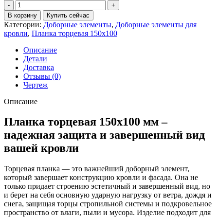
Количество
товара
В корзину
Купить сейчас
Планка
Категории:
Доборные элементы
,
Доборные элементы для
торцевая
кровли
,
Планка торцевая 150х100
150х100
0,4
Описание
ПЭ
Детали
с
Доставка
пленкой
Отзывы (0)
RAL
Чертеж
8017
шоколад
Описание
(2м)
Планка торцевая 150х100 мм –
надежная защита и завершенный вид
вашей кровли
Торцевая планка — это важнейший доборный элемент,
который завершает конструкцию кровли и фасада. Она не
только придает строению эстетичный и завершенный вид, но
и берет на себя основную ударную нагрузку от ветра, дождя и
снега, защищая торцы стропильной системы и подкровельное
пространство от влаги, пыли и мусора. Изделие подходит для