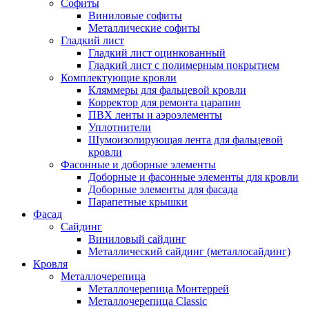
Cофиты
Виниловые софиты
Металлические софиты
Гладкий лист
Гладкий лист оцинкованный
Гладкий лист с полимерным покрытием
Комплектующие кровли
Кляммеры для фальцевой кровли
Корректор для ремонта царапин
ПВХ ленты и аэроэлементы
Уплотнители
Шумоизолирующая лента для фальцевой
кровли
Фасонные и доборные элементы
Доборные и фасонные элементы для кровли
Доборные элементы для фасада
Парапетные крышки
Фасад
Сайдинг
Виниловый сайдинг
Металлический сайдинг (металлосайдинг)
Кровля
Металлочерепица
Металлочерепица Монтеррей
Металлочерепица Classic