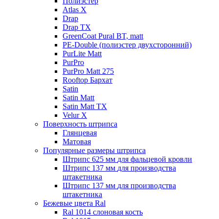
Полиэстер
Atlas X
Drap
Drap TX
GreenCoat Pural BT, matt
PE-Double (полиэстер двухсторонний)
PurLite Мatt
PurPro
PurPro Matt 275
Rooftop Бархат
Satin
Satin Мatt
Satin Matt TX
Velur X
Поверхность штрипса
Глянцевая
Матовая
Популярные размеры штрипса
Штрипс 625 мм
для фальцевой кровли
Штрипс 137 мм
для производства
штакетника
Штрипс 137 мм
для производства
штакетника
Бежевые цвета Ral
Ral 1014 слоновая кость