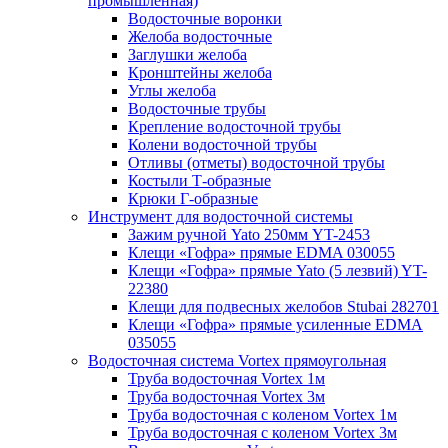
промышленная)
Водосточные воронки
Желоба водосточные
Заглушки желоба
Кронштейны желоба
Углы желоба
Водосточные трубы
Крепление водосточной трубы
Колени водосточной трубы
Отливы (отметы) водосточной трубы
Костыли Т-образные
Крюки Г-образные
Инструмент для водосточной системы
Зажим ручной Yato 250мм YT-2453
Клещи «Гофра» прямые EDMA 030055
Клещи «Гофра» прямые Yato (5 лезвий) YT-
22380
Клещи для подвесных желобов Stubai 282701
Клещи «Гофра» прямые усиленные EDMA
035055
Водосточная система Vortex прямоугольная
Труба водосточная Vortex 1м
Труба водосточная Vortex 3м
Труба водосточная с коленом Vortex 1м
Труба водосточная с коленом Vortex 3м