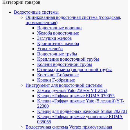
Категории товаров
Водосточные системы
Оцинкованная водосточная система (городская,
промышленная)
Водосточные воронки
Желоба водосточные
Заглушки желоба
Кронштейны желоба
Углы желоба
Водосточные трубы
Крепление водосточной трубы
Колени водосточной трубы
Отливы (отметы) водосточной трубы
Костыли Т-образные
Крюки Г-образные
Инструмент для водосточной системы
Зажим ручной Yato 250мм YT-2453
Клещи «Гофра» прямые EDMA 030055
Клещи «Гофра» прямые Yato (5 лезвий) YT-
22380
Клещи для подвесных желобов Stubai 282701
Клещи «Гофра» прямые усиленные EDMA
035055
Водосточная система Vortex прямоугольная