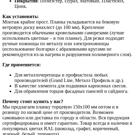
Покрытия
: Полиэстер, Пурал, Матовый, Пластизол,
Цинк.
Как установить:
Монтаж крайне прост. Планка укладывается на боковую
ветровую доску внахлест (до 100 мм). Крепление
производится обычными кровельными саморезами (лучше
использовать цветные – в тон планке). Для резки подходят
ручные ножницы по металлу или электроножницы
(использование болгарки с абразивными кругами не
рекомендуется из-за нагрева и разрушения полимерного слоя).
Где применяется:
Для металлочерепицы и профнастила любых
производителей (Grand Line, Металл Профиль и др.).
В качестве элемента для подшивки карнизных свесов.
Для обрамления торцов фасадных панелей и сайдинга.
Почему стоит купить у нас?
Мы предлагаем планку торцевую 150х100 мм оптом и в
розницу по низкой цене от производителя. Возможен
самовывоз или доставка по городу и области. Вся продукция
сертифицирована и имеет гарантию. Товар всегда в наличии в
популярных цветах RAL (шоколад, графит, коричневый,
зеленый, белый, терракота).