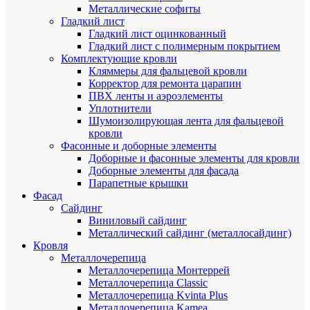
Металлические софиты
Гладкий лист
Гладкий лист оцинкованный
Гладкий лист с полимерным покрытием
Комплектующие кровли
Кляммеры для фальцевой кровли
Корректор для ремонта царапин
ПВХ ленты и аэроэлементы
Уплотнители
Шумоизолирующая лента для фальцевой
кровли
Фасонные и доборные элементы
Доборные и фасонные элементы для кровли
Доборные элементы для фасада
Парапетные крышки
Фасад
Сайдинг
Виниловый сайдинг
Металлический сайдинг (металлосайдинг)
Кровля
Металлочерепица
Металлочерепица Монтеррей
Металлочерепица Classic
Металлочерепица Kvinta Plus
Металлочерепица Kamea