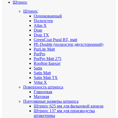
Штрипс
Штрипс
Оцинкованный
Полиэстер
Atlas X
Drap
Drap TX
GreenCoat Pural BT, matt
PE-Double (полиэстер двухсторонний)
PurLite Мatt
PurPro
PurPro Matt 275
Rooftop Бархат
Satin
Satin Мatt
Satin Matt TX
Velur X
Поверхность штрипса
Глянцевая
Матовая
Популярные размеры штрипса
Штрипс 625 мм
для фальцевой кровли
Штрипс 137 мм
для производства
штакетника