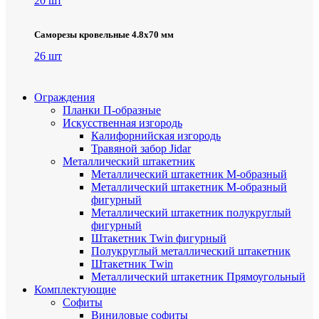
20 шт
Саморезы кровельные 4.8х70 мм
26 шт
Ограждения
Планки П-образные
Искусственная изгородь
Калифорнийская изгородь
Травяной забор Jidar
Металлический штакетник
Металлический штакетник М-образный
Металлический штакетник М-образный
фигурный
Металлический штакетник полукруглый
фигурный
Штакетник Twin фигурный
Полукруглый металлический штакетник
Штакетник Twin
Металлический штакетник Прямоугольный
Комплектующие
Cофиты
Виниловые софиты