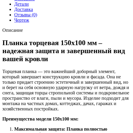
ПЭ
Детали
с
Доставка
пленкой
Отзывы (0)
RAL
Чертеж
1015
светлая
Описание
слоновая
кость
Планка торцевая 150х100 мм –
(2м)
надежная защита и завершенный вид
вашей кровли
Торцевая планка — это важнейший доборный элемент,
который завершает конструкцию кровли и фасада. Она не
только придает строению эстетичный и завершенный вид, но
и берет на себя основную ударную нагрузку от ветра, дождя и
снега, защищая торцы стропильной системы и подкровельное
пространство от влаги, пыли и мусора. Изделие подходит для
монтажа на частных домах, коттеджах, дачах, гаражах и
хозяйственных постройках.
Преимущества модели 150х100 мм:
Максимальная защита: Планка полностью