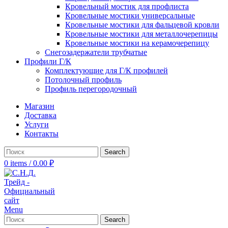
Кровельный мостик для профлиста
Кровельные мостики универсальные
Кровельные мостики для фальцевой кровли
Кровельные мостики для металлочерепицы
Кровельные мостики на керамочерепицу
Снегозадержатели трубчатые
Профили Г/К
Комплектующие для Г/К профилей
Потолочный профиль
Профиль перегородочный
Магазин
Доставка
Услуги
Контакты
Search
0
items
/
0.00
₽
Menu
Search