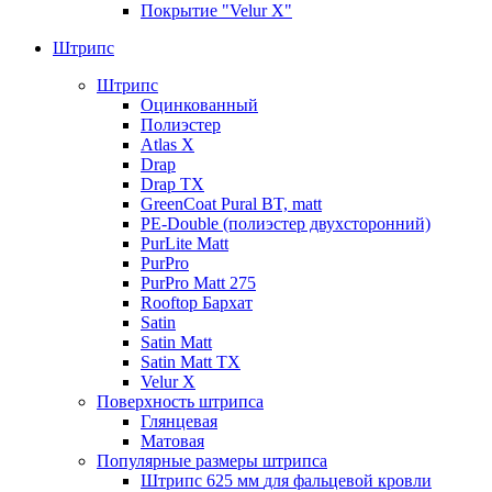
Покрытие "Velur X"
Штрипс
Штрипс
Оцинкованный
Полиэстер
Atlas X
Drap
Drap TX
GreenCoat Pural BT, matt
PE-Double (полиэстер двухсторонний)
PurLite Мatt
PurPro
PurPro Matt 275
Rooftop Бархат
Satin
Satin Мatt
Satin Matt TX
Velur X
Поверхность штрипса
Глянцевая
Матовая
Популярные размеры штрипса
Штрипс 625 мм
для фальцевой кровли