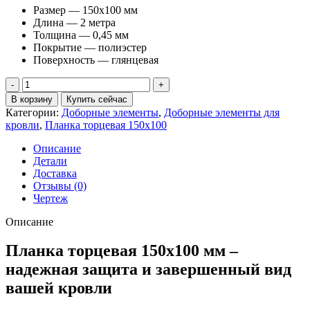
Размер — 150х100 мм
Длина — 2 метра
Толщина — 0,45 мм
Покрытие — полиэстер
Поверхность — глянцевая
Количество
товара
В корзину
Купить сейчас
Планка
Категории:
Доборные элементы
,
Доборные элементы для
торцевая
кровли
,
Планка торцевая 150х100
150х100
0,45
Описание
ПЭ
Детали
с
Доставка
пленкой
Отзывы (0)
RAL
Чертеж
3005
красное
Описание
вино
(2м)
Планка торцевая 150х100 мм –
надежная защита и завершенный вид
вашей кровли