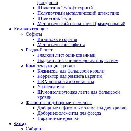
фигурный
Штакетник Twin фигурный
Полукруглый металлический штакетник
Штакетник Twin
Металлический штакетник Прямоугольный
Комплектующие
Cофиты
Виниловые софиты
Металлические софиты
Гладкий лист
Гладкий лист оцинкованный
Гладкий лист с полимерным покрытием
Комплектующие кровли
Кляммеры для фальцевой кровли
Корректор для ремонта царапин
ПВХ ленты и аэроэлементы
Уплотнители
Шумоизолирующая лента для фальцевой
кровли
Фасонные и доборные элементы
Доборные и фасонные элементы для кровли
Доборные элементы для фасада
Парапетные крышки
Фасад
Сайдинг