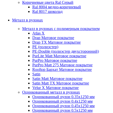
Коричневые цвета Ral
Серый
Ral 8004 медно-коричневый
Ral 8017 шоколад
Металл в рулонах
Металл в рулонах с полимерным покрытием
Atlas X
Drap
Матовое покрытие
Drap TX
Матовое покрытие
PE (полиэстер)
PE-Double (полиэстер двухсторонний)
PurLite Мatt
Матовое покрытие
PurPro
Матовое покрытие
PurPro Matt 275
Матовое покрытие
Rooftop Бархат
Матовое покрытие
Satin
Satin Мatt
Матовое покрытие
Satin Matt TX
Матовое покрытие
Velur X
Матовое покрытие
Оцинкованный металл в рулонах
Оцинкованный рулон 0.35х1250 мм
Оцинкованный рулон 0.4х1250 мм
Оцинкованный рулон 0.45х1250 мм
Оцинкованный рулон 0.5х1250 мм