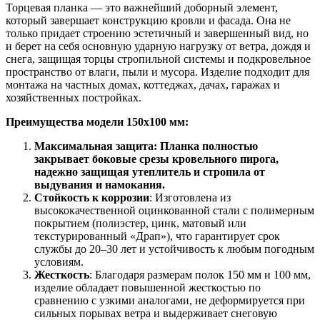
Торцевая планка — это важнейший доборный элемент,
который завершает конструкцию кровли и фасада. Она не
только придает строению эстетичный и завершенный вид, но
и берет на себя основную ударную нагрузку от ветра, дождя и
снега, защищая торцы стропильной системы и подкровельное
пространство от влаги, пыли и мусора. Изделие подходит для
монтажа на частных домах, коттеджах, дачах, гаражах и
хозяйственных постройках.
Преимущества модели 150х100 мм:
Максимальная защита: Планка полностью
закрывает боковые срезы кровельного пирога,
надежно защищая утеплитель и стропила от
выдувания и намокания.
Стойкость к коррозии
: Изготовлена из
высококачественной оцинкованной стали с полимерным
покрытием (полиэстер, цинк, матовый или
текстурированный «Драп»), что гарантирует срок
службы до 20–30 лет и устойчивость к любым погодным
условиям.
Жесткость
: Благодаря размерам полок 150 мм и 100 мм,
изделие обладает повышенной жесткостью по
сравнению с узкими аналогами, не деформируется при
сильных порывах ветра и выдерживает снеговую