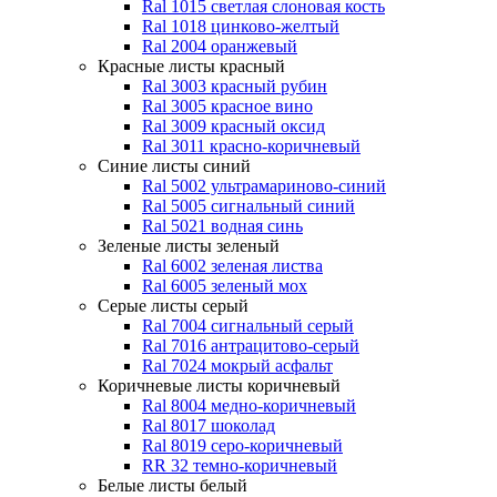
Ral 1015 светлая слоновая кость
Ral 1018 цинково-желтый
Ral 2004 оранжевый
Красные листы
красный
Ral 3003 красный рубин
Ral 3005 красное вино
Ral 3009 красный оксид
Ral 3011 красно-коричневый
Синие листы
синий
Ral 5002 ультрамариново-синий
Ral 5005 сигнальный синий
Ral 5021 водная синь
Зеленые листы
зеленый
Ral 6002 зеленая листва
Ral 6005 зеленый мох
Серые листы
серый
Ral 7004 сигнальный серый
Ral 7016 антрацитово-серый
Ral 7024 мокрый асфальт
Коричневые листы
коричневый
Ral 8004 медно-коричневый
Ral 8017 шоколад
Ral 8019 серо-коричневый
RR 32 темно-коричневый
Белые листы
белый