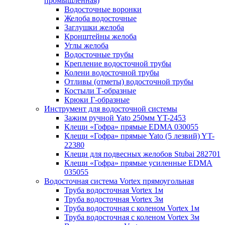
промышленная)
Водосточные воронки
Желоба водосточные
Заглушки желоба
Кронштейны желоба
Углы желоба
Водосточные трубы
Крепление водосточной трубы
Колени водосточной трубы
Отливы (отметы) водосточной трубы
Костыли Т-образные
Крюки Г-образные
Инструмент для водосточной системы
Зажим ручной Yato 250мм YT-2453
Клещи «Гофра» прямые EDMA 030055
Клещи «Гофра» прямые Yato (5 лезвий) YT-
22380
Клещи для подвесных желобов Stubai 282701
Клещи «Гофра» прямые усиленные EDMA
035055
Водосточная система Vortex прямоугольная
Труба водосточная Vortex 1м
Труба водосточная Vortex 3м
Труба водосточная с коленом Vortex 1м
Труба водосточная с коленом Vortex 3м