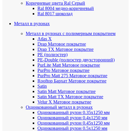
Коричневые цвета Ral
Серый
Ral 8004 медно-коричневый
Ral 8017 шоколад
Металл в рулонах
Металл в рулонах с полимерным покрытием
Atlas X
Drap
Матовое покрытие
Drap TX
Матовое покрытие
PE (полиэстер)
PE-Double (полиэстер двухсторонний)
PurLite Мatt
Матовое покрытие
PurPro
Матовое покрытие
PurPro Matt 275
Матовое покрытие
Rooftop Бархат
Матовое покрытие
Satin
Satin Мatt
Матовое покрытие
Satin Matt TX
Матовое покрытие
Velur X
Матовое покрытие
Оцинкованный металл в рулонах
Оцинкованный рулон 0.35х1250 мм
Оцинкованный рулон 0.4х1250 мм
Оцинкованный рулон 0.45х1250 мм
Оцинкованный рулон 0.5х1250 мм