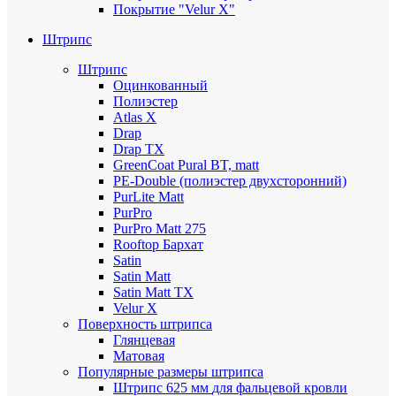
Покрытие "Velur X"
Штрипс
Штрипс
Оцинкованный
Полиэстер
Atlas X
Drap
Drap TX
GreenCoat Pural BT, matt
PE-Double (полиэстер двухсторонний)
PurLite Мatt
PurPro
PurPro Matt 275
Rooftop Бархат
Satin
Satin Мatt
Satin Matt TX
Velur X
Поверхность штрипса
Глянцевая
Матовая
Популярные размеры штрипса
Штрипс 625 мм
для фальцевой кровли