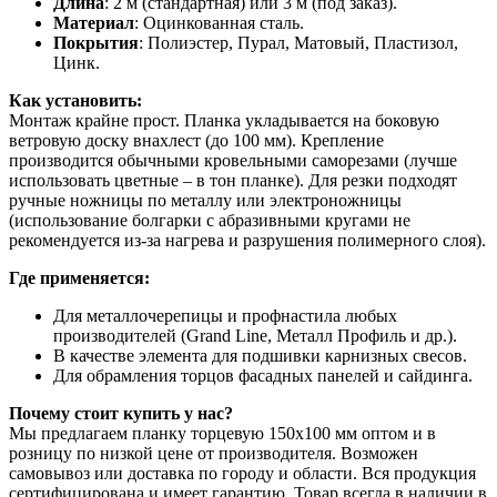
Длина
: 2 м (стандартная) или 3 м (под заказ).
Материал
: Оцинкованная сталь.
Покрытия
: Полиэстер, Пурал, Матовый, Пластизол,
Цинк.
Как установить:
Монтаж крайне прост. Планка укладывается на боковую
ветровую доску внахлест (до 100 мм). Крепление
производится обычными кровельными саморезами (лучше
использовать цветные – в тон планке). Для резки подходят
ручные ножницы по металлу или электроножницы
(использование болгарки с абразивными кругами не
рекомендуется из-за нагрева и разрушения полимерного слоя).
Где применяется:
Для металлочерепицы и профнастила любых
производителей (Grand Line, Металл Профиль и др.).
В качестве элемента для подшивки карнизных свесов.
Для обрамления торцов фасадных панелей и сайдинга.
Почему стоит купить у нас?
Мы предлагаем планку торцевую 150х100 мм оптом и в
розницу по низкой цене от производителя. Возможен
самовывоз или доставка по городу и области. Вся продукция
сертифицирована и имеет гарантию. Товар всегда в наличии в