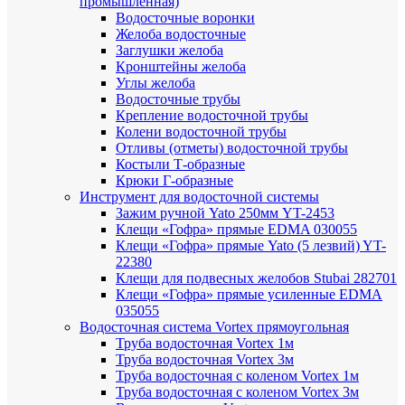
промышленная)
Водосточные воронки
Желоба водосточные
Заглушки желоба
Кронштейны желоба
Углы желоба
Водосточные трубы
Крепление водосточной трубы
Колени водосточной трубы
Отливы (отметы) водосточной трубы
Костыли Т-образные
Крюки Г-образные
Инструмент для водосточной системы
Зажим ручной Yato 250мм YT-2453
Клещи «Гофра» прямые EDMA 030055
Клещи «Гофра» прямые Yato (5 лезвий) YT-
22380
Клещи для подвесных желобов Stubai 282701
Клещи «Гофра» прямые усиленные EDMA
035055
Водосточная система Vortex прямоугольная
Труба водосточная Vortex 1м
Труба водосточная Vortex 3м
Труба водосточная с коленом Vortex 1м
Труба водосточная с коленом Vortex 3м