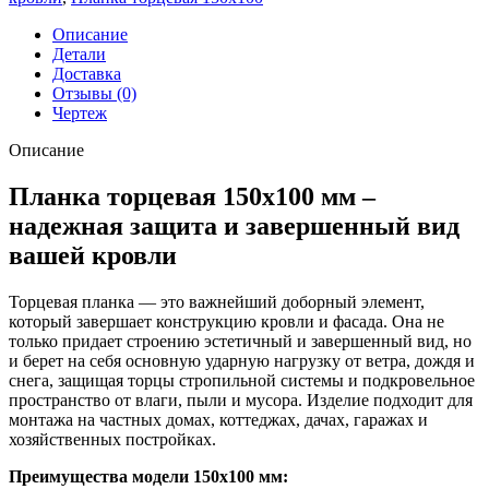
150х100
0,7
Описание
ПЭ
Детали
с
Доставка
пленкой
Отзывы (0)
RAL
Чертеж
6005
зеленый
Описание
мох
(2м)
Планка торцевая 150х100 мм –
надежная защита и завершенный вид
вашей кровли
Торцевая планка — это важнейший доборный элемент,
который завершает конструкцию кровли и фасада. Она не
только придает строению эстетичный и завершенный вид, но
и берет на себя основную ударную нагрузку от ветра, дождя и
снега, защищая торцы стропильной системы и подкровельное
пространство от влаги, пыли и мусора. Изделие подходит для
монтажа на частных домах, коттеджах, дачах, гаражах и
хозяйственных постройках.
Преимущества модели 150х100 мм: