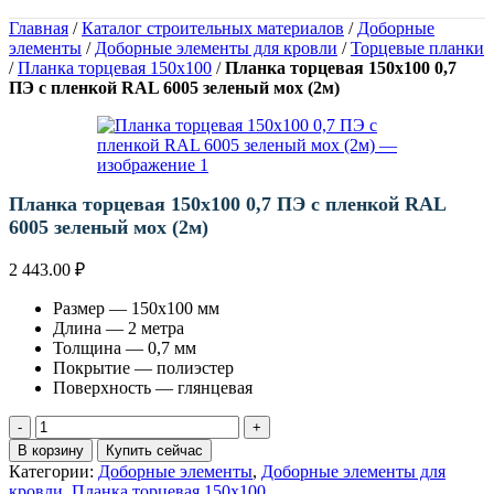
Главная
/
Каталог строительных материалов
/
Доборные
элементы
/
Доборные элементы для кровли
/
Торцевые планки
/
Планка торцевая 150х100
/
Планка торцевая 150х100 0,7
ПЭ с пленкой RAL 6005 зеленый мох (2м)
Планка торцевая 150х100 0,7 ПЭ с пленкой RAL
6005 зеленый мох (2м)
2 443.00
₽
Размер — 150х100 мм
Длина — 2 метра
Толщина — 0,7 мм
Покрытие — полиэстер
Поверхность — глянцевая
Количество
товара
В корзину
Купить сейчас
Планка
Категории:
Доборные элементы
,
Доборные элементы для
торцевая
кровли
,
Планка торцевая 150х100