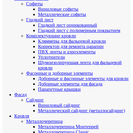
Cофиты
Виниловые софиты
Металлические софиты
Гладкий лист
Гладкий лист оцинкованный
Гладкий лист с полимерным покрытием
Комплектующие кровли
Кляммеры для фальцевой кровли
Корректор для ремонта царапин
ПВХ ленты и аэроэлементы
Уплотнители
Шумоизолирующая лента для фальцевой
кровли
Фасонные и доборные элементы
Доборные и фасонные элементы для кровли
Доборные элементы для фасада
Парапетные крышки
Фасад
Сайдинг
Виниловый сайдинг
Металлический сайдинг (металлосайдинг)
Кровля
Металлочерепица
Металлочерепица Монтеррей
Металлочерепица Classic