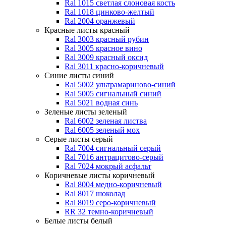
Ral 1015 светлая слоновая кость
Ral 1018 цинково-желтый
Ral 2004 оранжевый
Красные листы
красный
Ral 3003 красный рубин
Ral 3005 красное вино
Ral 3009 красный оксид
Ral 3011 красно-коричневый
Синие листы
синий
Ral 5002 ультрамариново-синий
Ral 5005 сигнальный синий
Ral 5021 водная синь
Зеленые листы
зеленый
Ral 6002 зеленая листва
Ral 6005 зеленый мох
Серые листы
серый
Ral 7004 сигнальный серый
Ral 7016 антрацитово-серый
Ral 7024 мокрый асфальт
Коричневые листы
коричневый
Ral 8004 медно-коричневый
Ral 8017 шоколад
Ral 8019 серо-коричневый
RR 32 темно-коричневый
Белые листы
белый