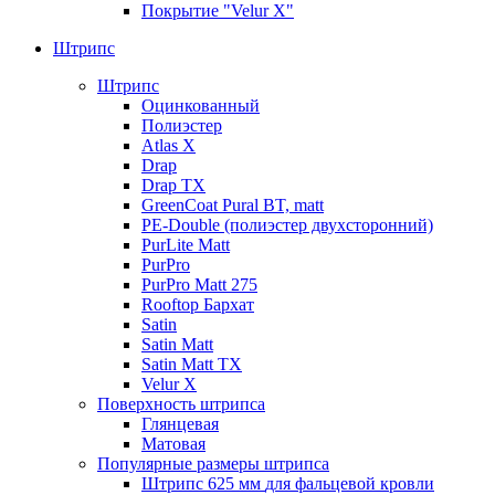
Покрытие "Velur X"
Штрипс
Штрипс
Оцинкованный
Полиэстер
Atlas X
Drap
Drap TX
GreenCoat Pural BT, matt
PE-Double (полиэстер двухсторонний)
PurLite Мatt
PurPro
PurPro Matt 275
Rooftop Бархат
Satin
Satin Мatt
Satin Matt TX
Velur X
Поверхность штрипса
Глянцевая
Матовая
Популярные размеры штрипса
Штрипс 625 мм
для фальцевой кровли