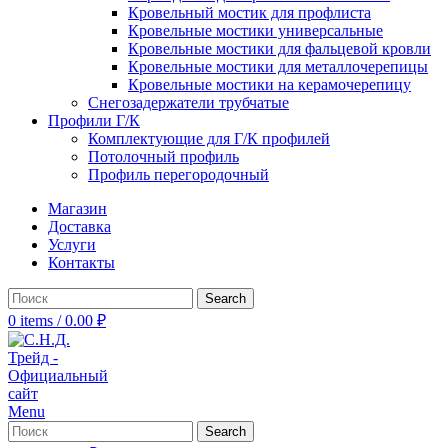
Кровельный мостик для профлиста
Кровельные мостики универсальные
Кровельные мостики для фальцевой кровли
Кровельные мостики для металлочерепицы
Кровельные мостики на керамочерепицу
Снегозадержатели трубчатые
Профили Г/К
Комплектующие для Г/К профилей
Потолочный профиль
Профиль перегородочный
Магазин
Доставка
Услуги
Контакты
Search
0
items
/
0.00
₽
Menu
Search