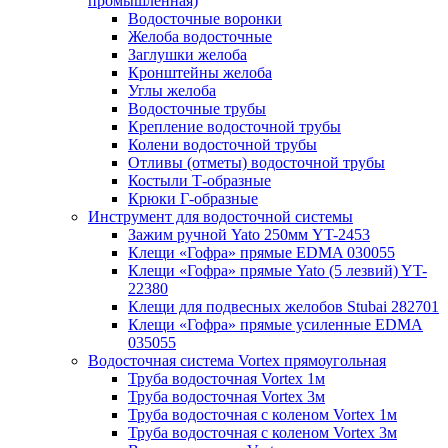
промышленная)
Водосточные воронки
Желоба водосточные
Заглушки желоба
Кронштейны желоба
Углы желоба
Водосточные трубы
Крепление водосточной трубы
Колени водосточной трубы
Отливы (отметы) водосточной трубы
Костыли Т-образные
Крюки Г-образные
Инструмент для водосточной системы
Зажим ручной Yato 250мм YT-2453
Клещи «Гофра» прямые EDMA 030055
Клещи «Гофра» прямые Yato (5 лезвий) YT-
22380
Клещи для подвесных желобов Stubai 282701
Клещи «Гофра» прямые усиленные EDMA
035055
Водосточная система Vortex прямоугольная
Труба водосточная Vortex 1м
Труба водосточная Vortex 3м
Труба водосточная с коленом Vortex 1м
Труба водосточная с коленом Vortex 3м