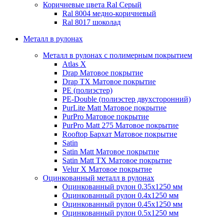
Коричневые цвета Ral
Серый
Ral 8004 медно-коричневый
Ral 8017 шоколад
Металл в рулонах
Металл в рулонах с полимерным покрытием
Atlas X
Drap
Матовое покрытие
Drap TX
Матовое покрытие
PE (полиэстер)
PE-Double (полиэстер двухсторонний)
PurLite Мatt
Матовое покрытие
PurPro
Матовое покрытие
PurPro Matt 275
Матовое покрытие
Rooftop Бархат
Матовое покрытие
Satin
Satin Мatt
Матовое покрытие
Satin Matt TX
Матовое покрытие
Velur X
Матовое покрытие
Оцинкованный металл в рулонах
Оцинкованный рулон 0.35х1250 мм
Оцинкованный рулон 0.4х1250 мм
Оцинкованный рулон 0.45х1250 мм
Оцинкованный рулон 0.5х1250 мм