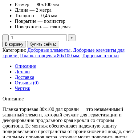
Размер — 80х100 мм
Длина — 2 метра
Толщина — 0,45 мм
Покрытие — полиэстер
Поверхность — глянцевая
Количество
товара
В корзину
Купить сейчас
Планка
Категории:
Доборные элементы
,
Доборные элементы для
торцевая
кровли
,
Планка торцевая 80х100 мм
,
Торцевые планки
80х100
0,45
Описание
ПЭ
Детали
с
Доставка
пленкой
Отзывы (0)
RR
Чертеж
32
темно-
Описание
коричневый
(2м)
Планка торцевая 80х100 для кровли — это незаменимый
защитный элемент, который служит для герметизации и
декорирования продольного края кровли со стороны
фронтона. Ее монтаж обеспечивает надежную защиту
подкровельного пространства от проникновения дождя, снега
и сильных порывов ветра, которые могут повредить листы