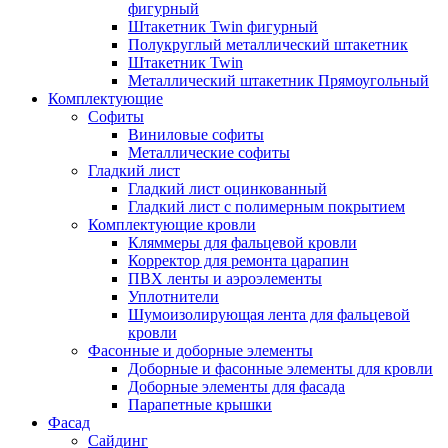
фигурный
Штакетник Twin фигурный
Полукруглый металлический штакетник
Штакетник Twin
Металлический штакетник Прямоугольный
Комплектующие
Cофиты
Виниловые софиты
Металлические софиты
Гладкий лист
Гладкий лист оцинкованный
Гладкий лист с полимерным покрытием
Комплектующие кровли
Кляммеры для фальцевой кровли
Корректор для ремонта царапин
ПВХ ленты и аэроэлементы
Уплотнители
Шумоизолирующая лента для фальцевой
кровли
Фасонные и доборные элементы
Доборные и фасонные элементы для кровли
Доборные элементы для фасада
Парапетные крышки
Фасад
Сайдинг