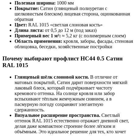
Полезная ширина:
1000 мм
Покрытие:
Сатин (глянцевый полиуретан с
шелковистым блеском) лицевая сторона, оцинкованная
обратная
Цвет:
RAL 1015 «светлая слоновая кость»
Длина листа:
от 0,5 до 12 м (под заказ)
Примерный вес 1 м²:
≈ 5,2 кг (с полимерным слоем)
Область применения:
кровля, заборы, фасады, стеновая
облицовка, беседки, хозяйственные постройки
Почему выбирают профлист НС44 0.5 Сатин
RAL 1015
Глянцевый шёлк слоновой кости.
В отличие от
матовых покрытий, Сатин дарит поверхности мягкий
лаковый блеск, который подчёркивает чистоту
кремового оттенка. На солнце кровля или забор
вспыхивают тёплым жемчужным сиянием, а в
пасмурную погоду сохраняют элегантную
сдержанность.
Визуальное расширение пространства.
Светлый
оттенок RAL 1015 естественно отражает дневной свет,
делая даже компактное строение более лёгким и
объёмным. Это идеальное решение для тех, кто хочет