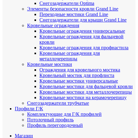
Снегозадержатели Optima
Элементы безопасности кровли Grand Line
Переходные мостики Grand Line
Снегозадержатели для крыши Grand Line
Кровельные ограждения
Кровельные ограждения универсальные
Кровельные ограждения для фальцевой
кровли
Кровельные ограждения для профнастила
Кровельные ограждения для
металлочерепицы
Кровельные мостики
Ограждения для кровельного мостика
Кровельный мостик для профлиста
Кровельные мостики универсальные
Кровельные мостики для фальцевой кровли
Кровельные мостики для металлочерепицы
Кровельные мостики на керамочерепицу
Снегозадержатели трубчатые
Профили Г/К
Комплектующие для Г/К профилей
Потолочный профиль
Профиль перегородочный
Магазин