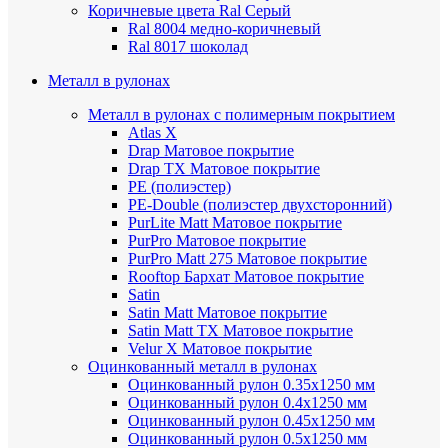
Коричневые цвета Ral
Серый
Ral 8004 медно-коричневый
Ral 8017 шоколад
Металл в рулонах
Металл в рулонах с полимерным покрытием
Atlas X
Drap
Матовое покрытие
Drap TX
Матовое покрытие
PE (полиэстер)
PE-Double (полиэстер двухсторонний)
PurLite Мatt
Матовое покрытие
PurPro
Матовое покрытие
PurPro Matt 275
Матовое покрытие
Rooftop Бархат
Матовое покрытие
Satin
Satin Мatt
Матовое покрытие
Satin Matt TX
Матовое покрытие
Velur X
Матовое покрытие
Оцинкованный металл в рулонах
Оцинкованный рулон 0.35х1250 мм
Оцинкованный рулон 0.4х1250 мм
Оцинкованный рулон 0.45х1250 мм
Оцинкованный рулон 0.5х1250 мм