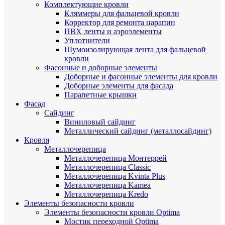
Комплектующие кровли
Кляммеры для фальцевой кровли
Корректор для ремонта царапин
ПВХ ленты и аэроэлементы
Уплотнители
Шумоизолирующая лента для фальцевой
кровли
Фасонные и доборные элементы
Доборные и фасонные элементы для кровли
Доборные элементы для фасада
Парапетные крышки
Фасад
Сайдинг
Виниловый сайдинг
Металлический сайдинг (металлосайдинг)
Кровля
Металлочерепица
Металлочерепица Монтеррей
Металлочерепица Classic
Металлочерепица Kvinta Plus
Металлочерепица Kamea
Металлочерепица Kredo
Элементы безопасности кровли
Элементы безопасности кровли Optima
Мостик переходной Optima