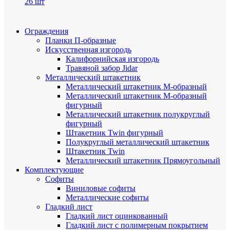
26 шт
Ограждения
Планки П-образные
Искусственная изгородь
Калифорнийская изгородь
Травяной забор Jidar
Металлический штакетник
Металлический штакетник М-образный
Металлический штакетник М-образный
фигурный
Металлический штакетник полукруглый
фигурный
Штакетник Twin фигурный
Полукруглый металлический штакетник
Штакетник Twin
Металлический штакетник Прямоугольный
Комплектующие
Cофиты
Виниловые софиты
Металлические софиты
Гладкий лист
Гладкий лист оцинкованный
Гладкий лист с полимерным покрытием