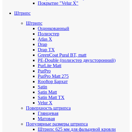
Покрытие "Velur X"
Штрипс
Штрипс
Оцинкованный
Полиэстер
Atlas X
Drap
Drap TX
GreenCoat Pural BT, matt
PE-Double (полиэстер двухсторонний)
PurLite Мatt
PurPro
PurPro Matt 275
Rooftop Бархат
Satin
Satin Мatt
Satin Matt TX
Velur X
Поверхность штрипса
Глянцевая
Матовая
Популярные размеры штрипса
Штрипс 625 мм
для фальцевой кровли