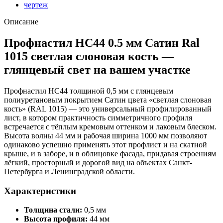
светлая
чертеж
слоновая
кость
Описание
Профнастил НС44 0.5 мм Сатин Ral
1015 светлая слоновая кость —
глянцевый свет на вашем участке
Профнастил НС44 толщиной 0,5 мм с глянцевым
полиуретановым покрытием Сатин цвета «светлая слоновая
кость» (RAL 1015) — это универсальный профилированный
лист, в котором практичность симметричного профиля
встречается с тёплым кремовым оттенком и лаковым блеском.
Высота волны 44 мм и рабочая ширина 1000 мм позволяют
одинаково успешно применять этот профлист и на скатной
крыше, и в заборе, и в облицовке фасада, придавая строениям
лёгкий, просторный и дорогой вид на объектах Санкт-
Петербурга и Ленинградской области.
Характеристики
Толщина стали:
0,5 мм
Высота профиля:
44 мм