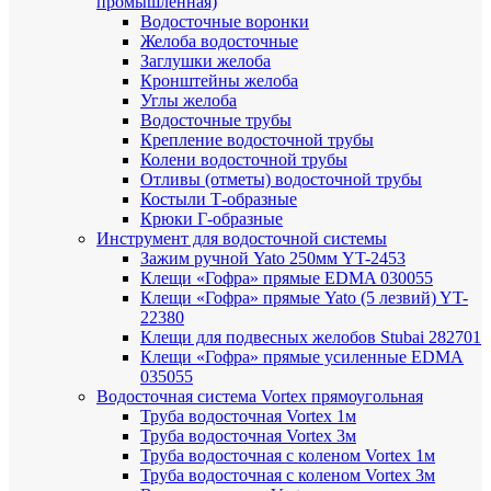
промышленная)
Водосточные воронки
Желоба водосточные
Заглушки желоба
Кронштейны желоба
Углы желоба
Водосточные трубы
Крепление водосточной трубы
Колени водосточной трубы
Отливы (отметы) водосточной трубы
Костыли Т-образные
Крюки Г-образные
Инструмент для водосточной системы
Зажим ручной Yato 250мм YT-2453
Клещи «Гофра» прямые EDMA 030055
Клещи «Гофра» прямые Yato (5 лезвий) YT-
22380
Клещи для подвесных желобов Stubai 282701
Клещи «Гофра» прямые усиленные EDMA
035055
Водосточная система Vortex прямоугольная
Труба водосточная Vortex 1м
Труба водосточная Vortex 3м
Труба водосточная с коленом Vortex 1м
Труба водосточная с коленом Vortex 3м