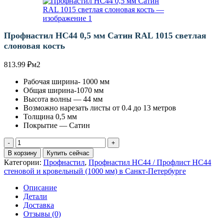
Профнастил НС44 0,5 мм Сатин RAL 1015 светлая
слоновая кость
813.99
₽
м2
Рабочая ширина- 1000 мм
Общая ширина-1070 мм
Высота волны — 44 мм
Возможно нарезать листы от 0.4 до 13 метров
Толщина 0,5 мм
Покрытие — Сатин
Количество
товара
В корзину
Купить сейчас
Профнастил
Категории:
Профнастил
,
Профнастил НС44 / Профлист НС44
НС44
стеновой и кровельный (1000 мм) в Санкт-Петербурге
0,5
мм
Описание
Сатин
Детали
RAL
Доставка
1015
Отзывы (0)