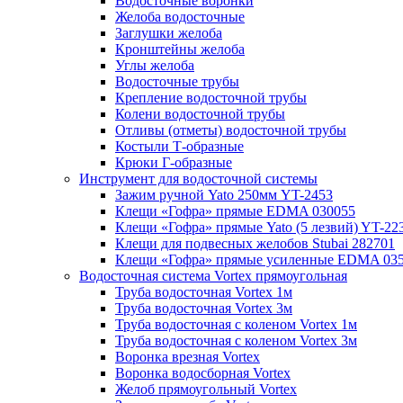
Водосточные воронки
Желоба водосточные
Заглушки желоба
Кронштейны желоба
Углы желоба
Водосточные трубы
Крепление водосточной трубы
Колени водосточной трубы
Отливы (отметы) водосточной трубы
Костыли Т-образные
Крюки Г-образные
Инструмент для водосточной системы
Зажим ручной Yato 250мм YT-2453
Клещи «Гофра» прямые EDMA 030055
Клещи «Гофра» прямые Yato (5 лезвий) YT-22
Клещи для подвесных желобов Stubai 282701
Клещи «Гофра» прямые усиленные EDMA 03
Водосточная система Vortex прямоугольная
Труба водосточная Vortex 1м
Труба водосточная Vortex 3м
Труба водосточная с коленом Vortex 1м
Труба водосточная с коленом Vortex 3м
Воронка врезная Vortex
Воронка водосборная Vortex
Желоб прямоугольный Vortex