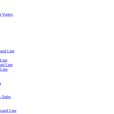
 Vortex
and Line
Line
nd Line
 Line
а
д Лайн
rand Line