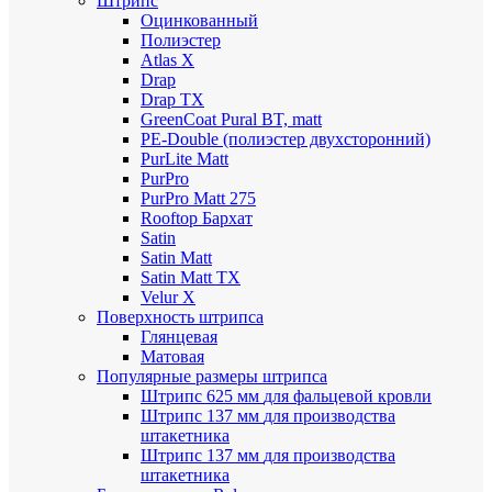
Штрипс
Оцинкованный
Полиэстер
Atlas X
Drap
Drap TX
GreenCoat Pural BT, matt
PE-Double (полиэстер двухсторонний)
PurLite Мatt
PurPro
PurPro Matt 275
Rooftop Бархат
Satin
Satin Мatt
Satin Matt TX
Velur X
Поверхность штрипса
Глянцевая
Матовая
Популярные размеры штрипса
Штрипс 625 мм
для фальцевой кровли
Штрипс 137 мм
для производства
штакетника
Штрипс 137 мм
для производства
штакетника