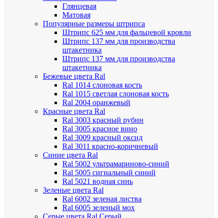
Глянцевая
Матовая
Популярные размеры штрипса
Штрипс 625 мм
для фальцевой кровли
Штрипс 137 мм
для производства
штакетника
Штрипс 137 мм
для производства
штакетника
Бежевые цвета Ral
Ral 1014 слоновая кость
Ral 1015 светлая слоновая кость
Ral 2004 оранжевый
Красные цвета Ral
Ral 3003 красный рубин
Ral 3005 красное вино
Ral 3009 красный оксид
Ral 3011 красно-коричневый
Синие цвета Ral
Ral 5002 ультрамариново-синий
Ral 5005 сигнальный синий
Ral 5021 водная синь
Зеленые цвета Ral
Ral 6002 зеленая листва
Ral 6005 зеленый мох
Серые цвета Ral
Серый