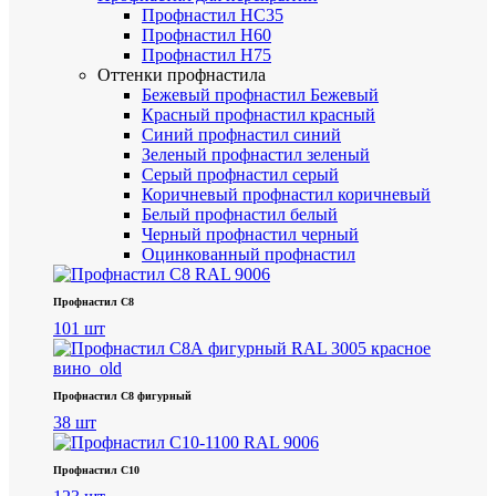
Профнастил НС35
Профнастил Н60
Профнастил Н75
Оттенки профнастила
Бежевый профнастил
Бежевый
Красный профнастил
красный
Синий профнастил
синий
Зеленый профнастил
зеленый
Серый профнастил
серый
Коричневый профнастил
коричневый
Белый профнастил
белый
Черный профнастил
черный
Оцинкованный профнастил
Профнастил С8
101 шт
Профнастил С8 фигурный
38 шт
Профнастил С10