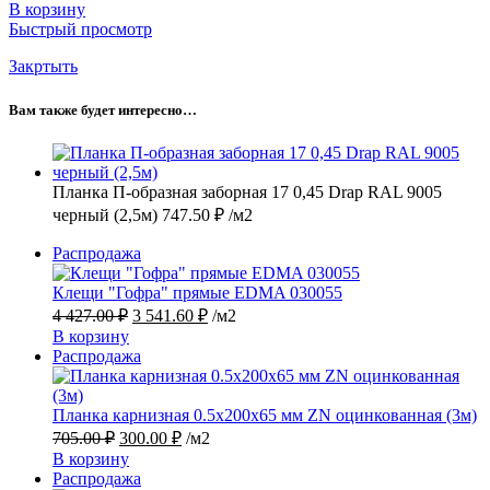
В корзину
Быстрый просмотр
Закртыть
Вам также будет интересно…
Планка П-образная заборная 17 0,45 Drap RAL 9005
черный (2,5м)
747.50
₽
/м2
Продаваемый
Распродажа
товар
Клещи "Гофра" прямые EDMA 030055
Первоначальная
Текущая
4 427.00
₽
3 541.60
₽
/м2
цена
цена:
В корзину
составляла
3
Продаваемый
Распродажа
4
541.60 ₽.
товар
427.00 ₽.
Планка карнизная 0.5х200х65 мм ZN оцинкованная (3м)
Первоначальная
Текущая
705.00
₽
300.00
₽
/м2
цена
цена:
В корзину
составляла
300.00 ₽.
Продаваемый
Распродажа