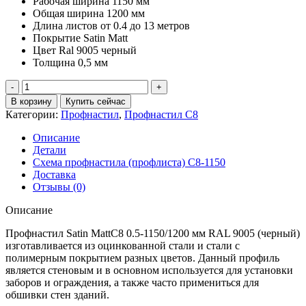
Рабочая ширина 1150 мм
Общая ширина 1200 мм
Длина листов от 0.4 до 13 метров
Покрытие Satin Matt
Цвет Ral 9005 черный
Толщина 0,5 мм
Количество
товара
В корзину
Купить сейчас
Профнастил
Категории:
Профнастил
,
Профнастил С8
С8
Satin
Описание
Matt
Детали
0.5
Схема профнастила (профлиста) С8-1150
мм
Доставка
RAL
Отзывы (0)
9005
черный
Описание
Профнастил
Satin MattС8 0.5-1150/1200 мм RAL 9005 (черный)
изготавливается из оцинкованной стали и стали с
полимерным покрытием разных цветов. Данный профиль
является стеновым и в основном используется для установки
заборов и ограждения, а также часто примениться для
обшивки стен зданий.