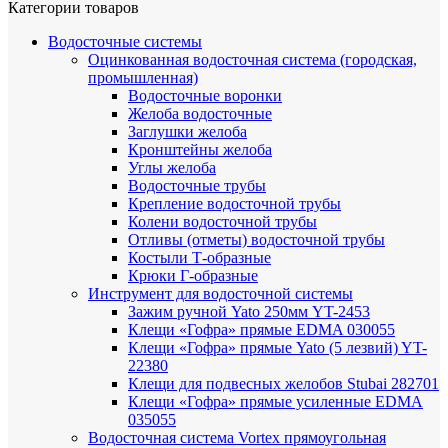
Категории товаров
Водосточные системы
Оцинкованная водосточная система (городская,
промышленная)
Водосточные воронки
Желоба водосточные
Заглушки желоба
Кронштейны желоба
Углы желоба
Водосточные трубы
Крепление водосточной трубы
Колени водосточной трубы
Отливы (отметы) водосточной трубы
Костыли Т-образные
Крюки Г-образные
Инструмент для водосточной системы
Зажим ручной Yato 250мм YT-2453
Клещи «Гофра» прямые EDMA 030055
Клещи «Гофра» прямые Yato (5 лезвий) YT-
22380
Клещи для подвесных желобов Stubai 282701
Клещи «Гофра» прямые усиленные EDMA
035055
Водосточная система Vortex прямоугольная