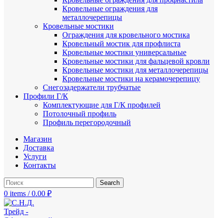
Кровельные ограждения для
металлочерепицы
Кровельные мостики
Ограждения для кровельного мостика
Кровельный мостик для профлиста
Кровельные мостики универсальные
Кровельные мостики для фальцевой кровли
Кровельные мостики для металлочерепицы
Кровельные мостики на керамочерепицу
Снегозадержатели трубчатые
Профили Г/К
Комплектующие для Г/К профилей
Потолочный профиль
Профиль перегородочный
Магазин
Доставка
Услуги
Контакты
Search
0
items
/
0.00
₽