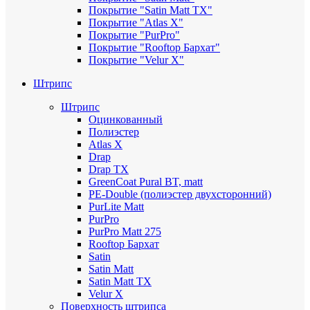
Покрытие "Satin Matt TX"
Покрытие "Atlas X"
Покрытие "PurPro"
Покрытие "Rooftop Бархат"
Покрытие "Velur X"
Штрипс
Штрипс
Оцинкованный
Полиэстер
Atlas X
Drap
Drap TX
GreenCoat Pural BT, matt
PE-Double (полиэстер двухсторонний)
PurLite Мatt
PurPro
PurPro Matt 275
Rooftop Бархат
Satin
Satin Мatt
Satin Matt TX
Velur X
Поверхность штрипса