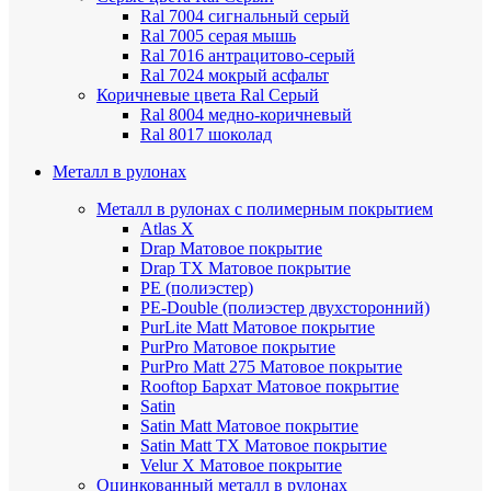
Ral 7004 сигнальный серый
Ral 7005 серая мышь
Ral 7016 антрацитово-серый
Ral 7024 мокрый асфальт
Коричневые цвета Ral
Серый
Ral 8004 медно-коричневый
Ral 8017 шоколад
Металл в рулонах
Металл в рулонах с полимерным покрытием
Atlas X
Drap
Матовое покрытие
Drap TX
Матовое покрытие
PE (полиэстер)
PE-Double (полиэстер двухсторонний)
PurLite Мatt
Матовое покрытие
PurPro
Матовое покрытие
PurPro Matt 275
Матовое покрытие
Rooftop Бархат
Матовое покрытие
Satin
Satin Мatt
Матовое покрытие
Satin Matt TX
Матовое покрытие
Velur X
Матовое покрытие
Оцинкованный металл в рулонах