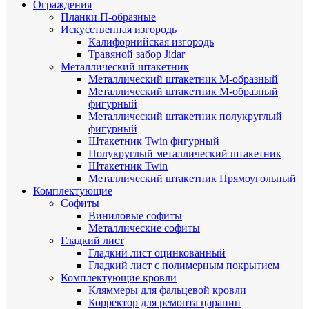
Ограждения
Планки П-образные
Искусственная изгородь
Калифорнийская изгородь
Травяной забор Jidar
Металлический штакетник
Металлический штакетник М-образный
Металлический штакетник М-образный
фигурный
Металлический штакетник полукруглый
фигурный
Штакетник Twin фигурный
Полукруглый металлический штакетник
Штакетник Twin
Металлический штакетник Прямоугольный
Комплектующие
Cофиты
Виниловые софиты
Металлические софиты
Гладкий лист
Гладкий лист оцинкованный
Гладкий лист с полимерным покрытием
Комплектующие кровли
Кляммеры для фальцевой кровли
Корректор для ремонта царапин