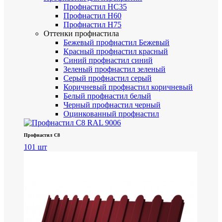
Профнастил НС35
Профнастил Н60
Профнастил Н75
Оттенки профнастила
Бежевый профнастил
Бежевый
Красный профнастил
красный
Синий профнастил
синий
Зеленый профнастил
зеленый
Серый профнастил
серый
Коричневый профнастил
коричневый
Белый профнастил
белый
Черный профнастил
черный
Оцинкованный профнастил
Профнастил С8
101 шт