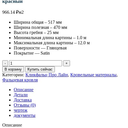
красный
966.14
₽
м2
Ширина общая – 517 мм
Ширина полезная – 470 мм
Высота гребня – 25 мм
Минимальная длина картины – 1.0 м
Максимальная длина картины – 12.0 м
Поверхности — Глянцевая
Покрытие — Satin
Количество
товара
В корзину
Купить сейчас
Кликфальц
Категории:
Кликфальц Про Лайн
,
Кровельные материалы
,
Pro
Фальцевая кровля
Line
0,5
Описание
Satin
Детали
RAL
Доставка
3009
Отзывы (0)
оксидно-
чертеж
красный
документы
Описание