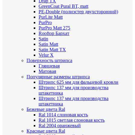
Drap TX
GreenCoat Pural BT, matt
PE-Double (полиэстер двухсторонний)
PurLite Мatt
PurPro
PurPro Matt 275
Rooftop Бархат
Satin
Satin Мatt
Satin Matt TX
Velur X
Поверхность штрипса
Глянцевая
Матовая
Популярные размеры штрипса
Штрипс 625 мм
для фальцевой кровли
Штрипс 137 мм
для производства
штакетника
Штрипс 137 мм
для производства
штакетника
Бежевые цвета Ral
Ral 1014 слоновая кость
Ral 1015 светлая слоновая кость
Ral 2004 оранжевый
Красные цвета Ral