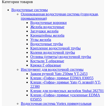
Категории товаров
Водосточные системы
Оцинкованная водосточная система (городская,
промышленная)
Водосточные воронки
Желоба водосточные
Заглушки желоба
Кронштейны желоба
Углы желоба
Водосточные трубы
Крепление водосточной трубы
Колени водосточной трубы
Отливы (отметы) водосточной трубы
Костыли Т-образные
Крюки Г-образные
Инструмент для водосточной системы
Зажим ручной Yato 250мм YT-2453
Клещи «Гофра» прямые EDMA 030055
Клещи «Гофра» прямые Yato (5 лезвий) YT-
22380
Клещи для подвесных желобов Stubai 282701
Клещи «Гофра» прямые усиленные EDMA
035055
Водосточная система Vortex прямоугольная