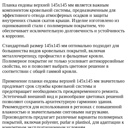
(3м)
Планка ендовы верхней 145х145 мм является важным
компонентом кровельной системы, предназначенным для
эффективного отвода атмосферных осадков и защиты
внутренних стыков скатов крыши. Изделие изготовлено из
оцинкованной стали с полимерным покрытием, что
обеспечивает исключительную долговечность и устойчивость
к коррозии.
Стандартный размер 145х145 мм оптимально подходит для
большинства видов кровельных покрытий, включая
металлочерепицу, профнастил и фальцевые кровли.
Полимерное покрытие не только усиливает антикоррозийные
свойства, но и позволяет выбрать цветовое решение в
соответствии с общей гаммой кровли.
Применение планки ендовы верхней 145х145 мм значительно
продлевает срок службы кровельной системы и
предотвращает необходимость преждевременного ремонта.
Эстетичный внешний вид и разнообразие цветовых решений
позволяют сохранить архитектурную гармонию здания.
Рекомендуется для использования в регионах с повышенной
влажностью и значительными снеговыми нагрузками.
Производитель предлагает различные варианты полимерных
покрытий, включая polyester, purlar и plastisol, для адаптации к
конкретным эксплуатационным условиям.