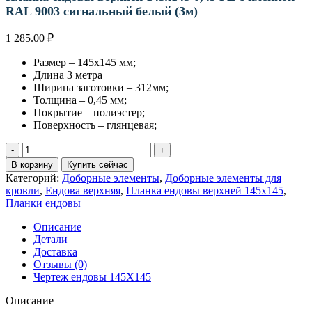
RAL 9003 сигнальный белый (3м)
1 285.00
₽
Размер – 145х145 мм;
Длина 3 метра
Ширина заготовки – 312мм;
Толщина – 0,45 мм;
Покрытие – полиэстер;
Поверхность – глянцевая;
Количество
товара
В корзину
Купить сейчас
Планка
Категорий:
Доборные элементы
,
Доборные элементы для
ендовы
кровли
,
Ендова верхняя
,
Планка ендовы верхней 145х145
,
верхней
Планки ендовы
145х145
0,45
Описание
PE
Детали
с
Доставка
пленкой
Отзывы (0)
RAL
Чертеж ендовы 145Х145
9003
сигнальный
Описание
белый