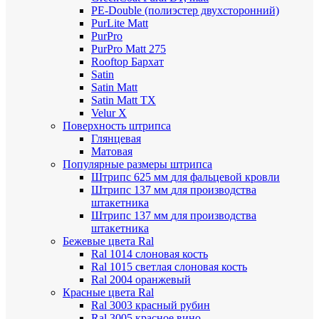
PE-Double (полиэстер двухсторонний)
PurLite Мatt
PurPro
PurPro Matt 275
Rooftop Бархат
Satin
Satin Мatt
Satin Matt TX
Velur X
Поверхность штрипса
Глянцевая
Матовая
Популярные размеры штрипса
Штрипс 625 мм
для фальцевой кровли
Штрипс 137 мм
для производства
штакетника
Штрипс 137 мм
для производства
штакетника
Бежевые цвета Ral
Ral 1014 слоновая кость
Ral 1015 светлая слоновая кость
Ral 2004 оранжевый
Красные цвета Ral
Ral 3003 красный рубин
Ral 3005 красное вино