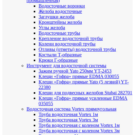
промышленная)
Водосточные воронки
Желоба водосточные
Заглушки желоба
Кронштейны желоба
Углы желоба
Водосточные трубы
Крепление водосточной трубы
Колени водосточной трубы
Отливы (отметы) водосточной трубы
Костыли Т-образные
Крюки Г-образные
Инструмент для водосточной системы
Зажим ручной Yato 250мм YT-2453
Клещи «Гофра» прямые EDMA 030055
Клещи «Гофра» прямые Yato (5 лезвий) YT-
22380
Клещи для подвесных желобов Stubai 282701
Клещи «Гофра» прямые усиленные EDMA
035055
Водосточная система Vortex прямоугольная
Труба водосточная Vortex 1м
Труба водосточная Vortex 3м
Труба водосточная с коленом Vortex 1м
Труба водосточная с коленом Vortex 3м