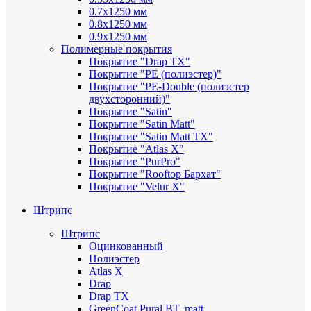
0.7х1250 мм
0.8х1250 мм
0.9х1250 мм
Полимерные покрытия
Покрытие "Drap TX"
Покрытие "PE (полиэстер)"
Покрытие "PE-Double (полиэстер
двухсторонний)"
Покрытие "Satin"
Покрытие "Satin Мatt"
Покрытие "Satin Matt TX"
Покрытие "Atlas X"
Покрытие "PurPro"
Покрытие "Rooftop Бархат"
Покрытие "Velur X"
Штрипс
Штрипс
Оцинкованный
Полиэстер
Atlas X
Drap
Drap TX
GreenCoat Pural BT, matt