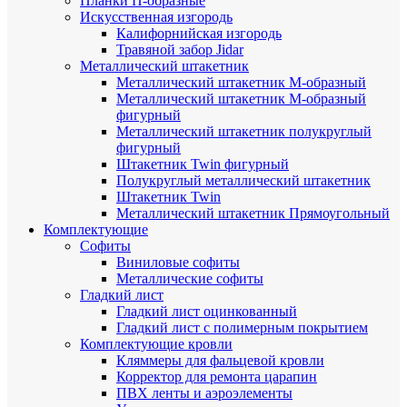
Планки П-образные
Искусственная изгородь
Калифорнийская изгородь
Травяной забор Jidar
Металлический штакетник
Металлический штакетник М-образный
Металлический штакетник М-образный
фигурный
Металлический штакетник полукруглый
фигурный
Штакетник Twin фигурный
Полукруглый металлический штакетник
Штакетник Twin
Металлический штакетник Прямоугольный
Комплектующие
Cофиты
Виниловые софиты
Металлические софиты
Гладкий лист
Гладкий лист оцинкованный
Гладкий лист с полимерным покрытием
Комплектующие кровли
Кляммеры для фальцевой кровли
Корректор для ремонта царапин
ПВХ ленты и аэроэлементы