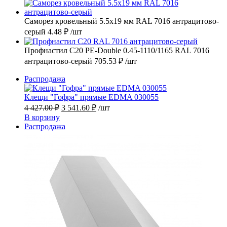
Саморез кровельный 5.5х19 мм RAL 7016 антрацитово-
серый
4.48
₽
/шт
Профнастил С20 PE-Double 0.45-1110/1165 RAL 7016
антрацитово-серый
705.53
₽
/шт
Продаваемый
Распродажа
товар
Клещи "Гофра" прямые EDMA 030055
Первоначальная
Текущая
4 427.00
₽
3 541.60
₽
/шт
цена
цена:
В корзину
составляла
3
Продаваемый
Распродажа
4
541.60 ₽.
товар
427.00 ₽.