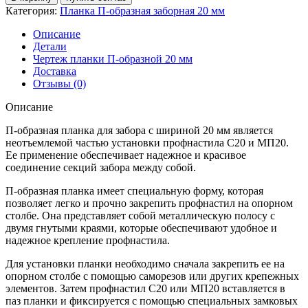
Планка
Категория:
Планка П-образная заборная 20 мм
П-
образная
Описание
заборная
Детали
20
Чертеж планки П-образной 20 мм
PE-
Доставка
Double
Отзывы (0)
0,45
мм
Описание
RAL
7016
П-образная планка для забора с шириной 20 мм является
антрацитово-
неотъемлемой частью установки профнастила С20 и МП20.
серый
Ее применение обеспечивает надежное и красивое
(2,5м)
соединение секций забора между собой.
П-образная планка имеет специальную форму, которая
позволяет легко и прочно закрепить профнастил на опорном
столбе. Она представляет собой металлическую полосу с
двумя гнутыми краями, которые обеспечивают удобное и
надежное крепление профнастила.
Для установки планки необходимо сначала закрепить ее на
опорном столбе с помощью саморезов или других крепежных
элементов. Затем профнастил С20 или МП20 вставляется в
паз планки и фиксируется с помощью специальных замковых