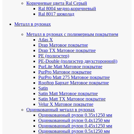
Коричневые цвета Ral
Серый
Ral 8004 медно-коричневый
Ral 8017 шоколад
Металл в рулонах
Металл в рулонах с полимерным покрытием
Atlas X
Drap
Матовое покрытие
Drap TX
Матовое покрытие
PE (полиэстер)
PE-Double (полиэстер двухсторонний)
PurLite Мatt
Матовое покрытие
PurPro
Матовое покрытие
PurPro Matt 275
Матовое покрытие
Rooftop Бархат
Матовое покрытие
Satin
Satin Мatt
Матовое покрытие
Satin Matt TX
Матовое покрытие
Velur X
Матовое покрытие
Оцинкованный металл в рулонах
Оцинкованный рулон 0.35х1250 мм
Оцинкованный рулон 0.4х1250 мм
Оцинкованный рулон 0.45х1250 мм
Оцинкованный рулон 0.5х1250 мм