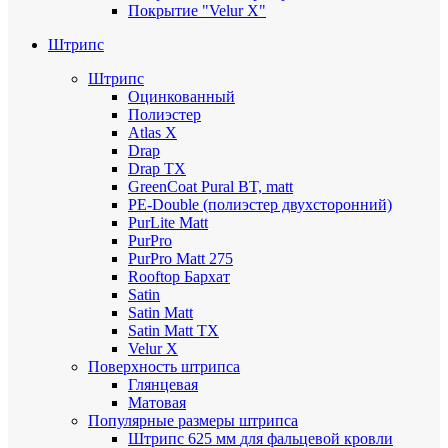
Покрытие "Velur X"
Штрипс
Штрипс
Оцинкованный
Полиэстер
Atlas X
Drap
Drap TX
GreenCoat Pural BT, matt
PE-Double (полиэстер двухсторонний)
PurLite Мatt
PurPro
PurPro Matt 275
Rooftop Бархат
Satin
Satin Мatt
Satin Matt TX
Velur X
Поверхность штрипса
Глянцевая
Матовая
Популярные размеры штрипса
Штрипс 625 мм
для фальцевой кровли