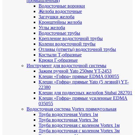
промышленная)
Водосточные воронки
Желоба водосточные
Заглушки желоба
Кронштейны желоба
Углы желоба
Водосточные трубы
Крепление водосточной трубы
Колени водосточной трубы
Отливы (отметы) водосточной трубы
Костыли Т-образные
Крюки Г-образные
Инструмент для водосточной системы
Зажим ручной Yato 250мм YT-2453
Клещи «Гофра» прямые EDMA 030055
Клещи «Гофра» прямые Yato (5 лезвий) YT-
22380
Клещи для подвесных желобов Stubai 282701
Клещи «Гофра» прямые усиленные EDMA
035055
Водосточная система Vortex прямоугольная
Труба водосточная Vortex 1м
Труба водосточная Vortex 3м
Труба водосточная с коленом Vortex 1м
Труба водосточная с коленом Vortex 3м