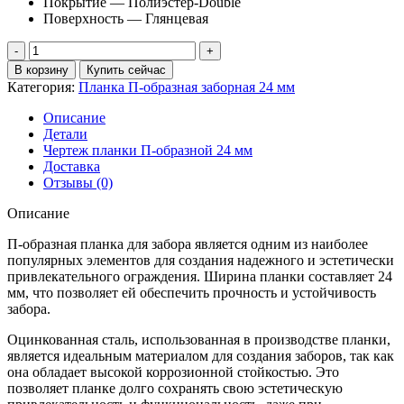
Покрытие — Полиэстер-Double
Поверхность — Глянцевая
Количество
товара
В корзину
Купить сейчас
Планка
Категория:
Планка П-образная заборная 24 мм
П-
образная
Описание
заборная
Детали
24
Чертеж планки П-образной 24 мм
0,45
Доставка
PE-
Отзывы (0)
Double
с
Описание
пленкой
RR
П-образная планка для забора является одним из наиболее
32
популярных элементов для создания надежного и эстетически
темно-
привлекательного ограждения. Ширина планки составляет 24
коричневый
мм, что позволяет ей обеспечить прочность и устойчивость
(2,5м)
забора.
Оцинкованная сталь, использованная в производстве планки,
является идеальным материалом для создания заборов, так как
она обладает высокой коррозионной стойкостью. Это
позволяет планке долго сохранять свою эстетическую