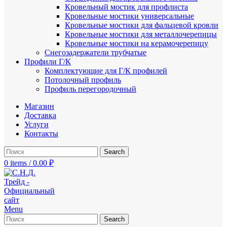
Кровельный мостик для профлиста
Кровельные мостики универсальные
Кровельные мостики для фальцевой кровли
Кровельные мостики для металлочерепицы
Кровельные мостики на керамочерепицу
Снегозадержатели трубчатые
Профили Г/К
Комплектующие для Г/К профилей
Потолочный профиль
Профиль перегородочный
Магазин
Доставка
Услуги
Контакты
Search
0
items
/
0.00
₽
Menu
Search