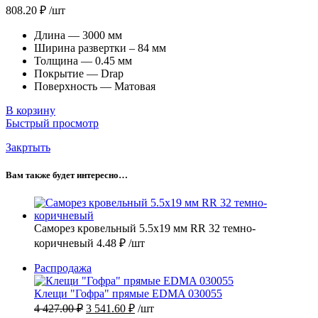
808.20
₽
/шт
Длина — 3000 мм
Ширина развертки – 84 мм
Толщина — 0.45 мм
Покрытие — Drap
Поверхность — Матовая
В корзину
Быстрый просмотр
Закртыть
Вам также будет интересно…
Саморез кровельный 5.5х19 мм RR 32 темно-
коричневый
4.48
₽
/шт
Продаваемый
Распродажа
товар
Клещи "Гофра" прямые EDMA 030055
Первоначальная
Текущая
4 427.00
₽
3 541.60
₽
/шт