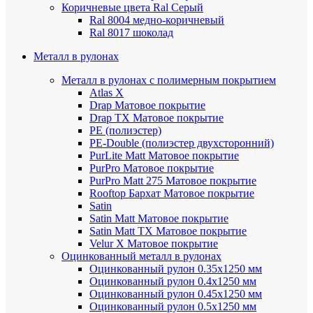
Коричневые цвета Ral
Серый
Ral 8004 медно-коричневый
Ral 8017 шоколад
Металл в рулонах
Металл в рулонах с полимерным покрытием
Atlas X
Drap
Матовое покрытие
Drap TX
Матовое покрытие
PE (полиэстер)
PE-Double (полиэстер двухсторонний)
PurLite Мatt
Матовое покрытие
PurPro
Матовое покрытие
PurPro Matt 275
Матовое покрытие
Rooftop Бархат
Матовое покрытие
Satin
Satin Мatt
Матовое покрытие
Satin Matt TX
Матовое покрытие
Velur X
Матовое покрытие
Оцинкованный металл в рулонах
Оцинкованный рулон 0.35х1250 мм
Оцинкованный рулон 0.4х1250 мм
Оцинкованный рулон 0.45х1250 мм
Оцинкованный рулон 0.5х1250 мм