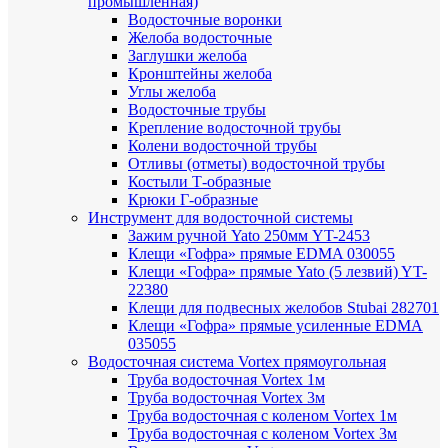
промышленная)
Водосточные воронки
Желоба водосточные
Заглушки желоба
Кронштейны желоба
Углы желоба
Водосточные трубы
Крепление водосточной трубы
Колени водосточной трубы
Отливы (отметы) водосточной трубы
Костыли Т-образные
Крюки Г-образные
Инструмент для водосточной системы
Зажим ручной Yato 250мм YT-2453
Клещи «Гофра» прямые EDMA 030055
Клещи «Гофра» прямые Yato (5 лезвий) YT-
22380
Клещи для подвесных желобов Stubai 282701
Клещи «Гофра» прямые усиленные EDMA
035055
Водосточная система Vortex прямоугольная
Труба водосточная Vortex 1м
Труба водосточная Vortex 3м
Труба водосточная с коленом Vortex 1м
Труба водосточная с коленом Vortex 3м