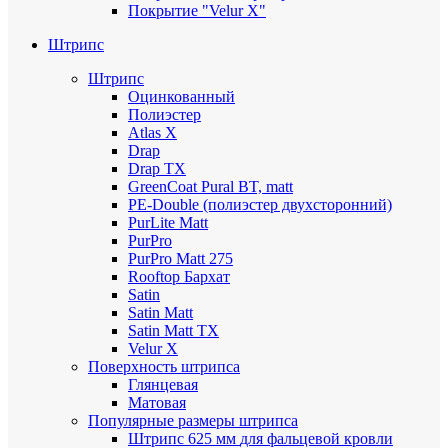
Покрытие "Velur X"
Штрипс
Штрипс
Оцинкованный
Полиэстер
Atlas X
Drap
Drap TX
GreenCoat Pural BT, matt
PE-Double (полиэстер двухсторонний)
PurLite Мatt
PurPro
PurPro Matt 275
Rooftop Бархат
Satin
Satin Мatt
Satin Matt TX
Velur X
Поверхность штрипса
Глянцевая
Матовая
Популярные размеры штрипса
Штрипс 625 мм
для фальцевой кровли