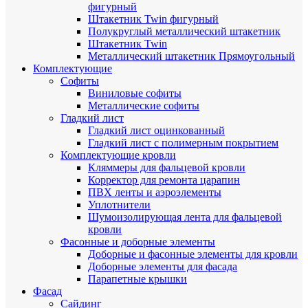
фигурный
Штакетник Twin фигурный
Полукруглый металлический штакетник
Штакетник Twin
Металлический штакетник Прямоугольный
Комплектующие
Cофиты
Виниловые софиты
Металлические софиты
Гладкий лист
Гладкий лист оцинкованный
Гладкий лист с полимерным покрытием
Комплектующие кровли
Кляммеры для фальцевой кровли
Корректор для ремонта царапин
ПВХ ленты и аэроэлементы
Уплотнители
Шумоизолирующая лента для фальцевой
кровли
Фасонные и доборные элементы
Доборные и фасонные элементы для кровли
Доборные элементы для фасада
Парапетные крышки
Фасад
Сайдинг