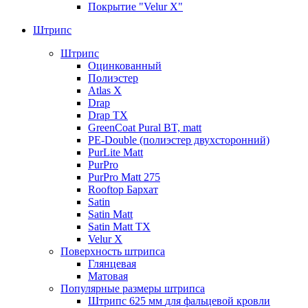
Покрытие "Velur X"
Штрипс
Штрипс
Оцинкованный
Полиэстер
Atlas X
Drap
Drap TX
GreenCoat Pural BT, matt
PE-Double (полиэстер двухсторонний)
PurLite Мatt
PurPro
PurPro Matt 275
Rooftop Бархат
Satin
Satin Мatt
Satin Matt TX
Velur X
Поверхность штрипса
Глянцевая
Матовая
Популярные размеры штрипса
Штрипс 625 мм
для фальцевой кровли