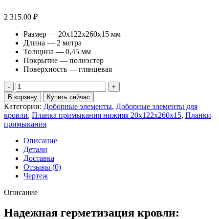
2 315.00
₽
Размер — 20х122х260х15 мм
Длина — 2 метра
Толщина — 0,45 мм
Покрытие — полиэстер
Поверхность — глянцевая
Количество
товара
В корзину
Купить сейчас
Планка
Категории:
Доборные элементы
,
Доборные элементы для
примыкания
кровли
,
Планка примыкания нижняя 20х122х260х15
,
Планки
нижняя
примыкания
20х122х260х15
0,45
Описание
ПЭ
Детали
с
Доставка
пленкой
Отзывы (0)
RAL
Чертеж
9005
черный
Описание
(2м)
Надежная герметизация кровли: