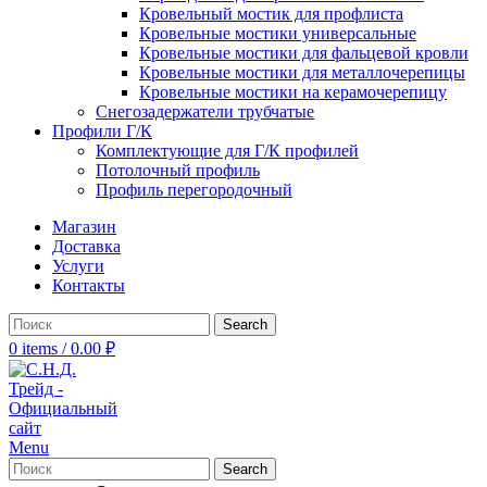
Кровельный мостик для профлиста
Кровельные мостики универсальные
Кровельные мостики для фальцевой кровли
Кровельные мостики для металлочерепицы
Кровельные мостики на керамочерепицу
Снегозадержатели трубчатые
Профили Г/К
Комплектующие для Г/К профилей
Потолочный профиль
Профиль перегородочный
Магазин
Доставка
Услуги
Контакты
Search
0
items
/
0.00
₽
Menu
Search