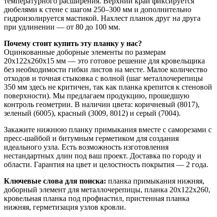
температурного расширения. Верхний край фиксируется
дюбелями к стене с шагом 250–300 мм и дополнительно
гидроизолируется мастикой. Нахлест планок друг на друга
при удлинении — от 80 до 100 мм.
Почему стоит купить эту планку у нас?
Оцинкованные доборные элементы по размерам
20х122х260х15 мм — это готовое решение для кровельщика
без необходимости гибки листов на месте. Малое количество
отходов и точная стыковка с волной (шаг металлочерепицы
350 мм здесь не критичен, так как планка крепится к стеновой
поверхности). Мы предлагаем продукцию, прошедшую
контроль геометрии. В наличии цвета: коричневый (8017),
зеленый (6005), красный (3009, 8012) и серый (7004).
Закажите нижнюю планку примыкания вместе с саморезами с
пресс-шайбой и битумным герметиком для создания
идеального узла. Есть возможность изготовления
нестандартных длин под ваш проект. Доставка по городу и
области. Гарантия на цвет и целостность покрытия — 2 года.
Ключевые слова для поиска:
планка примыкания нижняя,
доборный элемент для металлочерепицы, планка 20х122х260,
кровельная планка под профнастил, пристенная планка
нижняя, герметизация узлов кровли.