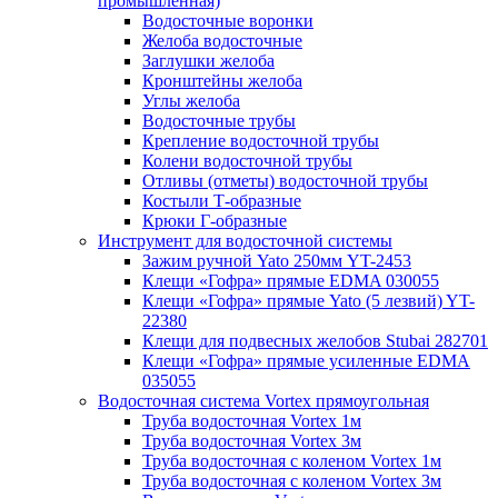
промышленная)
Водосточные воронки
Желоба водосточные
Заглушки желоба
Кронштейны желоба
Углы желоба
Водосточные трубы
Крепление водосточной трубы
Колени водосточной трубы
Отливы (отметы) водосточной трубы
Костыли Т-образные
Крюки Г-образные
Инструмент для водосточной системы
Зажим ручной Yato 250мм YT-2453
Клещи «Гофра» прямые EDMA 030055
Клещи «Гофра» прямые Yato (5 лезвий) YT-
22380
Клещи для подвесных желобов Stubai 282701
Клещи «Гофра» прямые усиленные EDMA
035055
Водосточная система Vortex прямоугольная
Труба водосточная Vortex 1м
Труба водосточная Vortex 3м
Труба водосточная с коленом Vortex 1м
Труба водосточная с коленом Vortex 3м