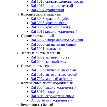
Ral 1015 светлая слоновая кость
Ral 1018 цинково-желтый
Ral 2004 оранжевый
Красные листы
красный
Ral 3003 красный рубин
Ral 3005 красное вино
Ral 3009 красный оксид
Ral 3011 красно-коричневый
Синие листы
синий
Ral 5002 ультрамариново-синий
Ral 5005 сигнальный синий
Ral 5021 водная синь
Зеленые листы
зеленый
Ral 6002 зеленая листва
Ral 6005 зеленый мох
Серые листы
серый
Ral 7004 сигнальный серый
Ral 7016 антрацитово-серый
Ral 7024 мокрый асфальт
Коричневые листы
коричневый
Ral 8004 медно-коричневый
Ral 8017 шоколад
Ral 8019 серо-коричневый
RR 32 темно-коричневый
Белые листы
белый