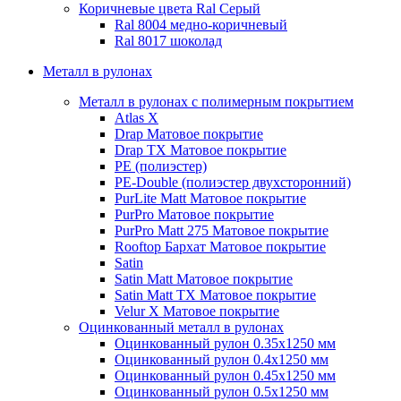
Коричневые цвета Ral
Серый
Ral 8004 медно-коричневый
Ral 8017 шоколад
Металл в рулонах
Металл в рулонах с полимерным покрытием
Atlas X
Drap
Матовое покрытие
Drap TX
Матовое покрытие
PE (полиэстер)
PE-Double (полиэстер двухсторонний)
PurLite Мatt
Матовое покрытие
PurPro
Матовое покрытие
PurPro Matt 275
Матовое покрытие
Rooftop Бархат
Матовое покрытие
Satin
Satin Мatt
Матовое покрытие
Satin Matt TX
Матовое покрытие
Velur X
Матовое покрытие
Оцинкованный металл в рулонах
Оцинкованный рулон 0.35х1250 мм
Оцинкованный рулон 0.4х1250 мм
Оцинкованный рулон 0.45х1250 мм
Оцинкованный рулон 0.5х1250 мм