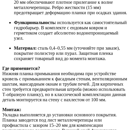
20 мм обеспечивают плотное прилегание к волне
металлочерепицы. Ребро жесткости (15 мм)
предотвращает деформацию планки при осадках здания.
Функциональность:
используется как самостоятельный
гидробарьер. В комплекте с ендовым ковром и
герметиком создает абсолютно водонепроницаемый
узел.
Материал:
сталь 0,4–0,55 мм (уточняйте при заказе),
покрытие полиэстер или пурал. Защитная пленка
сохраняет товарный вид до момента монтажа.
Где применяется?
Нижняя планка примыкания необходима при устройстве
кровель с примыканием к фасадным стенам, вентиляционным
шахтам, мансардным окнам и трубам печей. Для кирпичных
стен требуется предварительная штроба (можно использовать
Т-образную планку), но в классической комплектации данная
деталь монтируется на стену с нахлестом от 100 мм.
Монтаж:
Укладка выполняется до установки основного покрытия.
Планка заводится под лист металлочерепицы или
профнастила с зазором 15–20 мм для компенсации