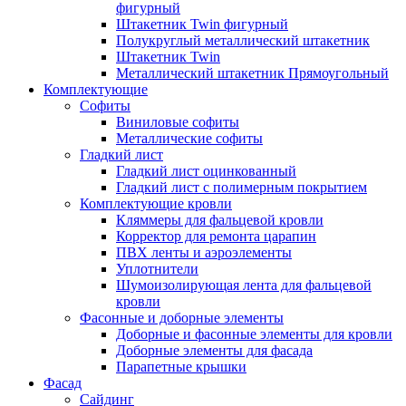
фигурный
Штакетник Twin фигурный
Полукруглый металлический штакетник
Штакетник Twin
Металлический штакетник Прямоугольный
Комплектующие
Cофиты
Виниловые софиты
Металлические софиты
Гладкий лист
Гладкий лист оцинкованный
Гладкий лист с полимерным покрытием
Комплектующие кровли
Кляммеры для фальцевой кровли
Корректор для ремонта царапин
ПВХ ленты и аэроэлементы
Уплотнители
Шумоизолирующая лента для фальцевой
кровли
Фасонные и доборные элементы
Доборные и фасонные элементы для кровли
Доборные элементы для фасада
Парапетные крышки
Фасад
Сайдинг