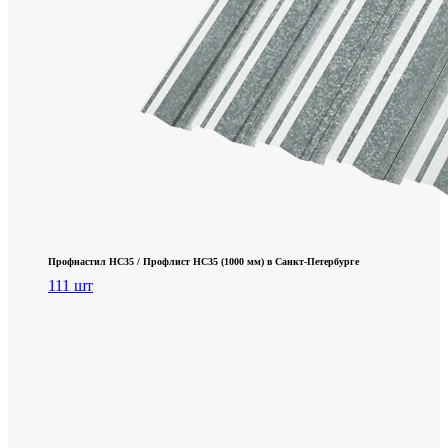
Профнастил НС35 / Профлист НС35 (1000 мм) в Санкт‑Петербурге
111 шт