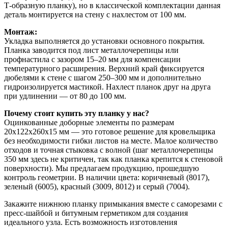
Т-образную планку), но в классической комплектации данная
деталь монтируется на стену с нахлестом от 100 мм.
Монтаж:
Укладка выполняется до установки основного покрытия.
Планка заводится под лист металлочерепицы или
профнастила с зазором 15–20 мм для компенсации
температурного расширения. Верхний край фиксируется
дюбелями к стене с шагом 250–300 мм и дополнительно
гидроизолируется мастикой. Нахлест планок друг на друга
при удлинении — от 80 до 100 мм.
Почему стоит купить эту планку у нас?
Оцинкованные доборные элементы по размерам
20х122х260х15 мм — это готовое решение для кровельщика
без необходимости гибки листов на месте. Малое количество
отходов и точная стыковка с волной (шаг металлочерепицы
350 мм здесь не критичен, так как планка крепится к стеновой
поверхности). Мы предлагаем продукцию, прошедшую
контроль геометрии. В наличии цвета: коричневый (8017),
зеленый (6005), красный (3009, 8012) и серый (7004).
Закажите нижнюю планку примыкания вместе с саморезами с
пресс-шайбой и битумным герметиком для создания
идеального узла. Есть возможность изготовления