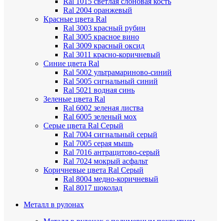
Ral 1015 светлая слоновая кость
Ral 2004 оранжевый
Красные цвета Ral
Ral 3003 красный рубин
Ral 3005 красное вино
Ral 3009 красный оксид
Ral 3011 красно-коричневый
Синие цвета Ral
Ral 5002 ультрамариново-синий
Ral 5005 сигнальный синий
Ral 5021 водная синь
Зеленые цвета Ral
Ral 6002 зеленая листва
Ral 6005 зеленый мох
Серые цвета Ral
Серый
Ral 7004 сигнальный серый
Ral 7005 серая мышь
Ral 7016 антрацитово-серый
Ral 7024 мокрый асфальт
Коричневые цвета Ral
Серый
Ral 8004 медно-коричневый
Ral 8017 шоколад
Металл в рулонах