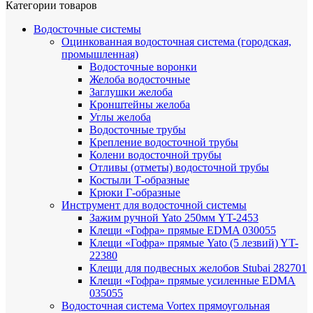
Категории товаров
Водосточные системы
Оцинкованная водосточная система (городская,
промышленная)
Водосточные воронки
Желоба водосточные
Заглушки желоба
Кронштейны желоба
Углы желоба
Водосточные трубы
Крепление водосточной трубы
Колени водосточной трубы
Отливы (отметы) водосточной трубы
Костыли Т-образные
Крюки Г-образные
Инструмент для водосточной системы
Зажим ручной Yato 250мм YT-2453
Клещи «Гофра» прямые EDMA 030055
Клещи «Гофра» прямые Yato (5 лезвий) YT-
22380
Клещи для подвесных желобов Stubai 282701
Клещи «Гофра» прямые усиленные EDMA
035055
Водосточная система Vortex прямоугольная