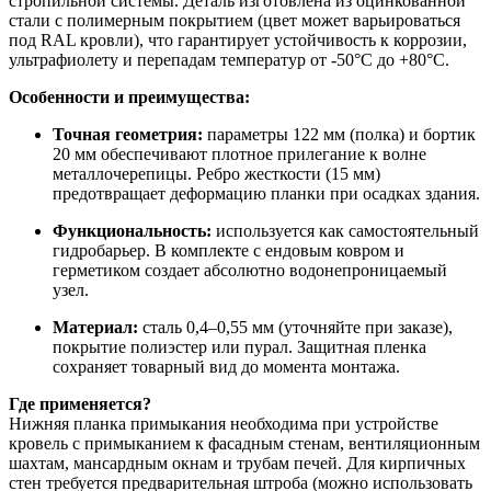
стропильной системы. Деталь изготовлена из оцинкованной
стали с полимерным покрытием (цвет может варьироваться
под RAL кровли), что гарантирует устойчивость к коррозии,
ультрафиолету и перепадам температур от -50°C до +80°C.
Особенности и преимущества:
Точная геометрия:
параметры 122 мм (полка) и бортик
20 мм обеспечивают плотное прилегание к волне
металлочерепицы. Ребро жесткости (15 мм)
предотвращает деформацию планки при осадках здания.
Функциональность:
используется как самостоятельный
гидробарьер. В комплекте с ендовым ковром и
герметиком создает абсолютно водонепроницаемый
узел.
Материал:
сталь 0,4–0,55 мм (уточняйте при заказе),
покрытие полиэстер или пурал. Защитная пленка
сохраняет товарный вид до момента монтажа.
Где применяется?
Нижняя планка примыкания необходима при устройстве
кровель с примыканием к фасадным стенам, вентиляционным
шахтам, мансардным окнам и трубам печей. Для кирпичных
стен требуется предварительная штроба (можно использовать