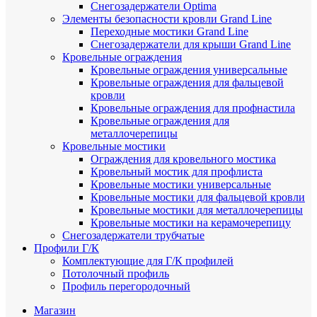
Снегозадержатели Optima
Элементы безопасности кровли Grand Line
Переходные мостики Grand Line
Снегозадержатели для крыши Grand Line
Кровельные ограждения
Кровельные ограждения универсальные
Кровельные ограждения для фальцевой
кровли
Кровельные ограждения для профнастила
Кровельные ограждения для
металлочерепицы
Кровельные мостики
Ограждения для кровельного мостика
Кровельный мостик для профлиста
Кровельные мостики универсальные
Кровельные мостики для фальцевой кровли
Кровельные мостики для металлочерепицы
Кровельные мостики на керамочерепицу
Снегозадержатели трубчатые
Профили Г/К
Комплектующие для Г/К профилей
Потолочный профиль
Профиль перегородочный
Магазин