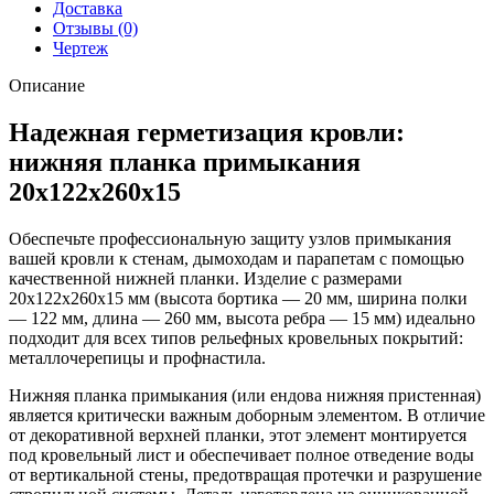
с
Доставка
пленкой
Отзывы (0)
RAL
Чертеж
3005
красное
Описание
вино
(3м)
Надежная герметизация кровли:
нижняя планка примыкания
20х122х260х15
Обеспечьте профессиональную защиту узлов примыкания
вашей кровли к стенам, дымоходам и парапетам с помощью
качественной нижней планки. Изделие с размерами
20х122х260х15 мм (высота бортика — 20 мм, ширина полки
— 122 мм, длина — 260 мм, высота ребра — 15 мм) идеально
подходит для всех типов рельефных кровельных покрытий:
металлочерепицы и профнастила.
Нижняя планка примыкания (или ендова нижняя пристенная)
является критически важным доборным элементом. В отличие
от декоративной верхней планки, этот элемент монтируется
под кровельный лист и обеспечивает полное отведение воды
от вертикальной стены, предотвращая протечки и разрушение