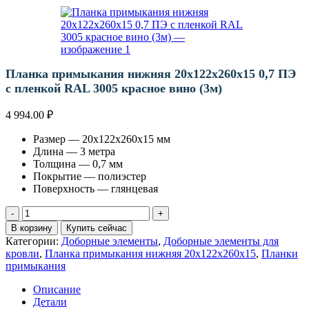
Планка примыкания нижняя 20х122х260х15 0,7 ПЭ
с пленкой RAL 3005 красное вино (3м)
4 994.00
₽
Размер — 20х122х260х15 мм
Длина — 3 метра
Толщина — 0,7 мм
Покрытие — полиэстер
Поверхность — глянцевая
Количество
товара
В корзину
Купить сейчас
Планка
Категории:
Доборные элементы
,
Доборные элементы для
примыкания
кровли
,
Планка примыкания нижняя 20х122х260х15
,
Планки
нижняя
примыкания
20х122х260х15
0,7
Описание
ПЭ
Детали