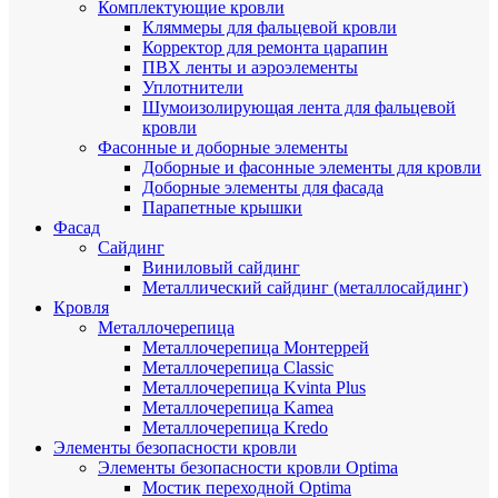
Комплектующие кровли
Кляммеры для фальцевой кровли
Корректор для ремонта царапин
ПВХ ленты и аэроэлементы
Уплотнители
Шумоизолирующая лента для фальцевой
кровли
Фасонные и доборные элементы
Доборные и фасонные элементы для кровли
Доборные элементы для фасада
Парапетные крышки
Фасад
Сайдинг
Виниловый сайдинг
Металлический сайдинг (металлосайдинг)
Кровля
Металлочерепица
Металлочерепица Монтеррей
Металлочерепица Classic
Металлочерепица Kvinta Plus
Металлочерепица Kamea
Металлочерепица Kredo
Элементы безопасности кровли
Элементы безопасности кровли Optima
Мостик переходной Optima