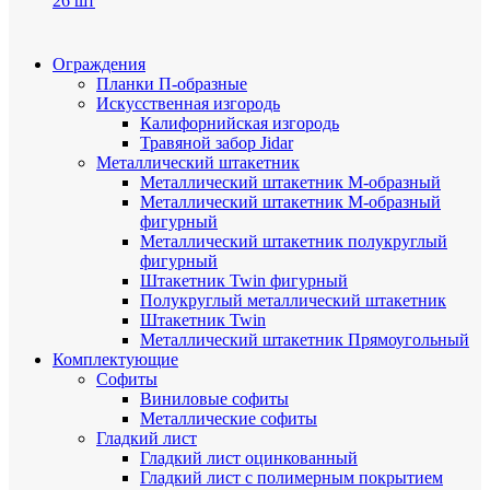
26 шт
Ограждения
Планки П-образные
Искусственная изгородь
Калифорнийская изгородь
Травяной забор Jidar
Металлический штакетник
Металлический штакетник М-образный
Металлический штакетник М-образный
фигурный
Металлический штакетник полукруглый
фигурный
Штакетник Twin фигурный
Полукруглый металлический штакетник
Штакетник Twin
Металлический штакетник Прямоугольный
Комплектующие
Cофиты
Виниловые софиты
Металлические софиты
Гладкий лист
Гладкий лист оцинкованный
Гладкий лист с полимерным покрытием