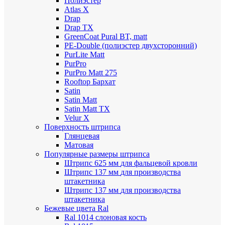
Полиэстер
Atlas X
Drap
Drap TX
GreenCoat Pural BT, matt
PE-Double (полиэстер двухсторонний)
PurLite Мatt
PurPro
PurPro Matt 275
Rooftop Бархат
Satin
Satin Мatt
Satin Matt TX
Velur X
Поверхность штрипса
Глянцевая
Матовая
Популярные размеры штрипса
Штрипс 625 мм
для фальцевой кровли
Штрипс 137 мм
для производства
штакетника
Штрипс 137 мм
для производства
штакетника
Бежевые цвета Ral
Ral 1014 слоновая кость