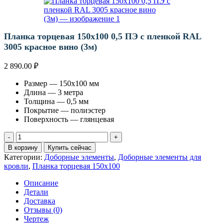
Планка торцевая 150х100 0,5 ПЭ с пленкой RAL
3005 красное вино (3м)
2 890.00
₽
Размер — 150х100 мм
Длина — 3 метра
Толщина — 0,5 мм
Покрытие — полиэстер
Поверхность — глянцевая
Количество
товара
В корзину
Купить сейчас
Планка
Категории:
Доборные элементы
,
Доборные элементы для
торцевая
кровли
,
Планка торцевая 150х100
150х100
0,5
Описание
ПЭ
Детали
с
Доставка
пленкой
Отзывы (0)
RAL
Чертеж