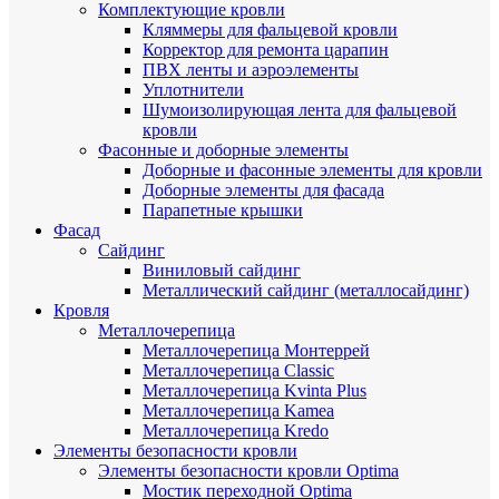
Комплектующие кровли
Кляммеры для фальцевой кровли
Корректор для ремонта царапин
ПВХ ленты и аэроэлементы
Уплотнители
Шумоизолирующая лента для фальцевой
кровли
Фасонные и доборные элементы
Доборные и фасонные элементы для кровли
Доборные элементы для фасада
Парапетные крышки
Фасад
Сайдинг
Виниловый сайдинг
Металлический сайдинг (металлосайдинг)
Кровля
Металлочерепица
Металлочерепица Монтеррей
Металлочерепица Classic
Металлочерепица Kvinta Plus
Металлочерепица Kamea
Металлочерепица Kredo
Элементы безопасности кровли
Элементы безопасности кровли Optima
Мостик переходной Optima