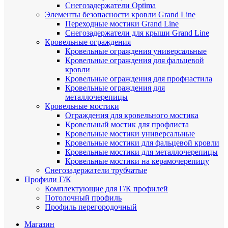
Снегозадержатели Optima
Элементы безопасности кровли Grand Line
Переходные мостики Grand Line
Снегозадержатели для крыши Grand Line
Кровельные ограждения
Кровельные ограждения универсальные
Кровельные ограждения для фальцевой
кровли
Кровельные ограждения для профнастила
Кровельные ограждения для
металлочерепицы
Кровельные мостики
Ограждения для кровельного мостика
Кровельный мостик для профлиста
Кровельные мостики универсальные
Кровельные мостики для фальцевой кровли
Кровельные мостики для металлочерепицы
Кровельные мостики на керамочерепицу
Снегозадержатели трубчатые
Профили Г/К
Комплектующие для Г/К профилей
Потолочный профиль
Профиль перегородочный
Магазин