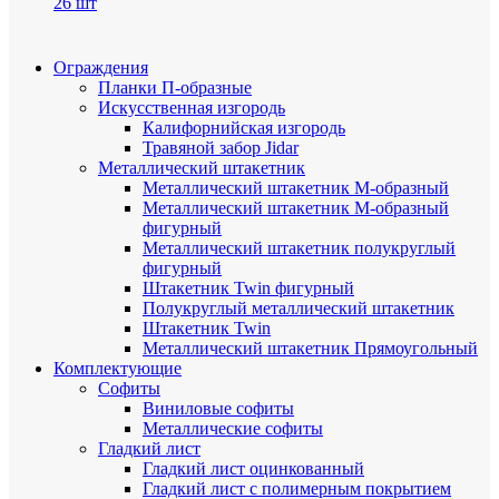
26 шт
Ограждения
Планки П-образные
Искусственная изгородь
Калифорнийская изгородь
Травяной забор Jidar
Металлический штакетник
Металлический штакетник М-образный
Металлический штакетник М-образный
фигурный
Металлический штакетник полукруглый
фигурный
Штакетник Twin фигурный
Полукруглый металлический штакетник
Штакетник Twin
Металлический штакетник Прямоугольный
Комплектующие
Cофиты
Виниловые софиты
Металлические софиты
Гладкий лист
Гладкий лист оцинкованный
Гладкий лист с полимерным покрытием