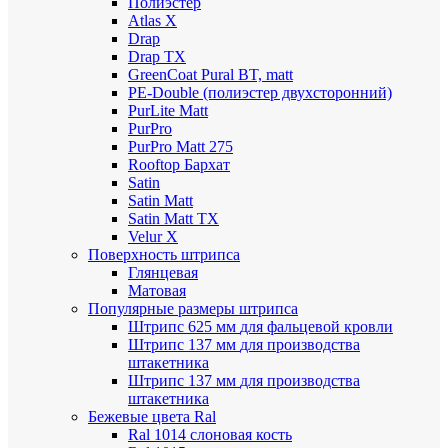
Полиэстер
Atlas X
Drap
Drap TX
GreenCoat Pural BT, matt
PE-Double (полиэстер двухсторонний)
PurLite Мatt
PurPro
PurPro Matt 275
Rooftop Бархат
Satin
Satin Мatt
Satin Matt TX
Velur X
Поверхность штрипса
Глянцевая
Матовая
Популярные размеры штрипса
Штрипс 625 мм
для фальцевой кровли
Штрипс 137 мм
для производства
штакетника
Штрипс 137 мм
для производства
штакетника
Бежевые цвета Ral
Ral 1014 слоновая кость