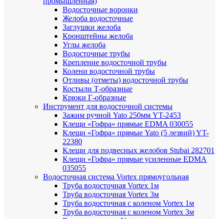
промышленная)
Водосточные воронки
Желоба водосточные
Заглушки желоба
Кронштейны желоба
Углы желоба
Водосточные трубы
Крепление водосточной трубы
Колени водосточной трубы
Отливы (отметы) водосточной трубы
Костыли Т-образные
Крюки Г-образные
Инструмент для водосточной системы
Зажим ручной Yato 250мм YT-2453
Клещи «Гофра» прямые EDMA 030055
Клещи «Гофра» прямые Yato (5 лезвий) YT-
22380
Клещи для подвесных желобов Stubai 282701
Клещи «Гофра» прямые усиленные EDMA
035055
Водосточная система Vortex прямоугольная
Труба водосточная Vortex 1м
Труба водосточная Vortex 3м
Труба водосточная с коленом Vortex 1м
Труба водосточная с коленом Vortex 3м