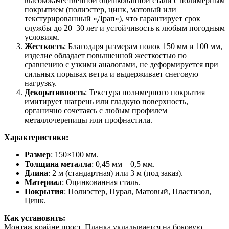
высококачественной оцинкованной стали с полимерным
покрытием (полиэстер, цинк, матовый или
текстурированный «Драп»), что гарантирует срок
службы до 20–30 лет и устойчивость к любым погодным
условиям.
Жесткость
: Благодаря размерам полок 150 мм и 100 мм,
изделие обладает повышенной жесткостью по
сравнению с узкими аналогами, не деформируется при
сильных порывах ветра и выдерживает снеговую
нагрузку.
Декоративность
: Текстура полимерного покрытия
имитирует шагрень или гладкую поверхность,
органично сочетаясь с любым профилем
металлочерепицы или профнастила.
Характеристики:
Размер
: 150×100 мм.
Толщина металла
: 0,45 мм – 0,5 мм.
Длина
: 2 м (стандартная) или 3 м (под заказ).
Материал
: Оцинкованная сталь.
Покрытия
: Полиэстер, Пурал, Матовый, Пластизол,
Цинк.
Как установить:
Монтаж крайне прост. Планка укладывается на боковую