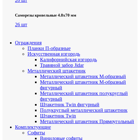
20 шт
Саморезы кровельные 4.8х70 мм
26 шт
Ограждения
Планки П-образные
Искусственная изгородь
Калифорнийская изгородь
Травяной забор Jidar
Металлический штакетник
Металлический штакетник М-образный
Металлический штакетник М-образный
фигурный
Металлический штакетник полукруглый
фигурный
Штакетник Twin фигурный
Полукруглый металлический штакетник
Штакетник Twin
Металлический штакетник Прямоугольный
Комплектующие
Cофиты
Виниловые софиты