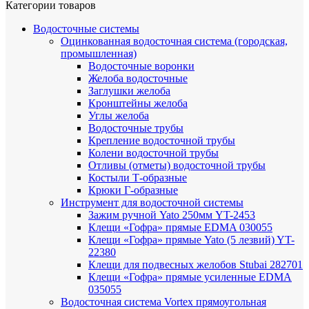
Категории товаров
Водосточные системы
Оцинкованная водосточная система (городская,
промышленная)
Водосточные воронки
Желоба водосточные
Заглушки желоба
Кронштейны желоба
Углы желоба
Водосточные трубы
Крепление водосточной трубы
Колени водосточной трубы
Отливы (отметы) водосточной трубы
Костыли Т-образные
Крюки Г-образные
Инструмент для водосточной системы
Зажим ручной Yato 250мм YT-2453
Клещи «Гофра» прямые EDMA 030055
Клещи «Гофра» прямые Yato (5 лезвий) YT-
22380
Клещи для подвесных желобов Stubai 282701
Клещи «Гофра» прямые усиленные EDMA
035055
Водосточная система Vortex прямоугольная