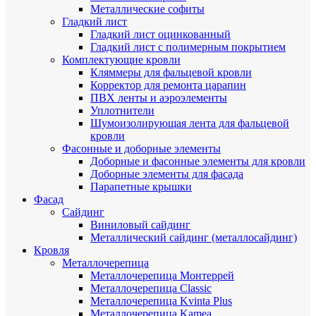
Металлические софиты
Гладкий лист
Гладкий лист оцинкованный
Гладкий лист с полимерным покрытием
Комплектующие кровли
Кляммеры для фальцевой кровли
Корректор для ремонта царапин
ПВХ ленты и аэроэлементы
Уплотнители
Шумоизолирующая лента для фальцевой
кровли
Фасонные и доборные элементы
Доборные и фасонные элементы для кровли
Доборные элементы для фасада
Парапетные крышки
Фасад
Сайдинг
Виниловый сайдинг
Металлический сайдинг (металлосайдинг)
Кровля
Металлочерепица
Металлочерепица Монтеррей
Металлочерепица Classic
Металлочерепица Kvinta Plus
Металлочерепица Kamea