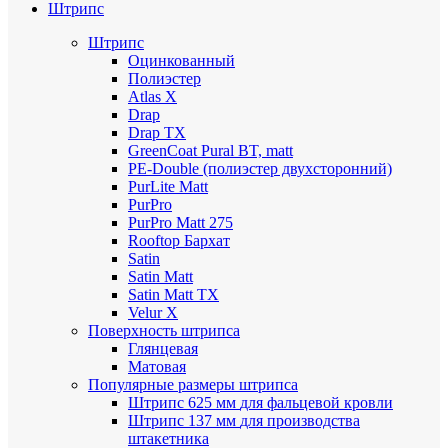
Штрипс
Штрипс
Оцинкованный
Полиэстер
Atlas X
Drap
Drap TX
GreenCoat Pural BT, matt
PE-Double (полиэстер двухсторонний)
PurLite Мatt
PurPro
PurPro Matt 275
Rooftop Бархат
Satin
Satin Мatt
Satin Matt TX
Velur X
Поверхность штрипса
Глянцевая
Матовая
Популярные размеры штрипса
Штрипс 625 мм
для фальцевой кровли
Штрипс 137 мм
для производства
штакетника