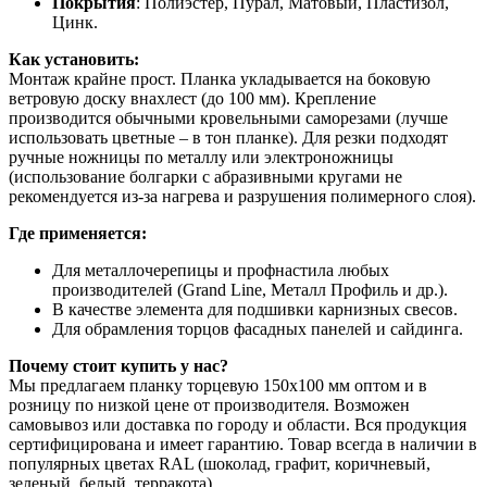
Покрытия
: Полиэстер, Пурал, Матовый, Пластизол,
Цинк.
Как установить:
Монтаж крайне прост. Планка укладывается на боковую
ветровую доску внахлест (до 100 мм). Крепление
производится обычными кровельными саморезами (лучше
использовать цветные – в тон планке). Для резки подходят
ручные ножницы по металлу или электроножницы
(использование болгарки с абразивными кругами не
рекомендуется из-за нагрева и разрушения полимерного слоя).
Где применяется:
Для металлочерепицы и профнастила любых
производителей (Grand Line, Металл Профиль и др.).
В качестве элемента для подшивки карнизных свесов.
Для обрамления торцов фасадных панелей и сайдинга.
Почему стоит купить у нас?
Мы предлагаем планку торцевую 150х100 мм оптом и в
розницу по низкой цене от производителя. Возможен
самовывоз или доставка по городу и области. Вся продукция
сертифицирована и имеет гарантию. Товар всегда в наличии в
популярных цветах RAL (шоколад, графит, коричневый,
зеленый, белый, терракота).