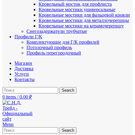
Кровельный мостик для профлиста
Кровельные мостики универсальные
Кровельные мостики для фальцевой кровли
Кровельные мостики для металлочерепицы
Кровельные мостики на керамочерепицу
Снегозадержатели трубчатые
Профили Г/К
Комплектующие для Г/К профилей
Потолочный профиль
Профиль перегородочный
Магазин
Доставка
Услуги
Контакты
Search
0
items
/
0.00
₽
Menu
Search