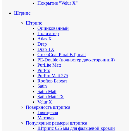
Покрытие "Velur X"
Штрипс
Штрипс
Оцинкованный
Полиэстер
Atlas X
Drap
Drap TX
GreenCoat Pural BT, matt
PE-Double (полиэстер двухсторонний)
PurLite Мatt
PurPro
PurPro Matt 275
Rooftop Бархат
Satin
Satin Мatt
Satin Matt TX
Velur X
Поверхность штрипса
Глянцевая
Матовая
Популярные размеры штрипса
Штрипс 625 мм
для фальцевой кровли