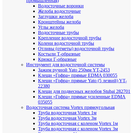
промышленная)
Водосточные воронки
Желоба водосточные
Заглушки желоба
Кронштейны желоба
Углы желоба
Водосточные трубы
Крепление водосточной трубы
Колени водосточной трубы
Отливы (отметы) водосточной трубы
Костыли Т-образные
Крюки Г-образные
Инструмент для водосточной системы
Зажим ручной Yato 250мм YT-2453
Клещи «Гофра» прямые EDMA 030055
Клещи «Гофра» прямые Yato (5 лезвий) YT-
22380
Клещи для подвесных желобов Stubai 282701
Клещи «Гофра» прямые усиленные EDMA
035055
Водосточная система Vortex прямоугольная
Труба водосточная Vortex 1м
Труба водосточная Vortex 3м
Труба водосточная с коленом Vortex 1м
Труба водосточная с коленом Vortex 3м