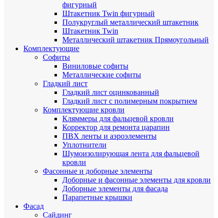
фигурный
Штакетник Twin фигурный
Полукруглый металлический штакетник
Штакетник Twin
Металлический штакетник Прямоугольный
Комплектующие
Cофиты
Виниловые софиты
Металлические софиты
Гладкий лист
Гладкий лист оцинкованный
Гладкий лист с полимерным покрытием
Комплектующие кровли
Кляммеры для фальцевой кровли
Корректор для ремонта царапин
ПВХ ленты и аэроэлементы
Уплотнители
Шумоизолирующая лента для фальцевой
кровли
Фасонные и доборные элементы
Доборные и фасонные элементы для кровли
Доборные элементы для фасада
Парапетные крышки
Фасад
Сайдинг