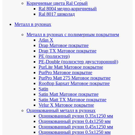
Коричневые цвета Ral
Серый
Ral 8004 медно-коричневый
Ral 8017 шоколад
Металл в рулонах
Металл в рулонах с полимерным покрытием
Atlas X
Drap
Матовое покрытие
Drap TX
Матовое покрытие
PE (полиэстер)
PE-Double (полиэстер двухсторонний)
PurLite Мatt
Матовое покрытие
PurPro
Матовое покрытие
PurPro Matt 275
Матовое покрытие
Rooftop Бархат
Матовое покрытие
Satin
Satin Мatt
Матовое покрытие
Satin Matt TX
Матовое покрытие
Velur X
Матовое покрытие
Оцинкованный металл в рулонах
Оцинкованный рулон 0.35х1250 мм
Оцинкованный рулон 0.4х1250 мм
Оцинкованный рулон 0.45х1250 мм
Оцинкованный рулон 0.5х1250 мм