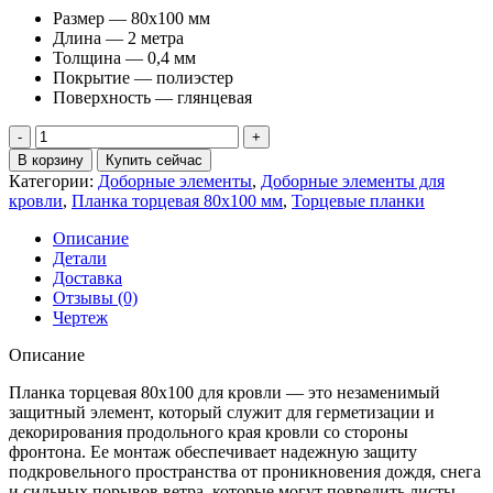
Размер — 80х100 мм
Длина — 2 метра
Толщина — 0,4 мм
Покрытие — полиэстер
Поверхность — глянцевая
Количество
товара
В корзину
Купить сейчас
Планка
Категории:
Доборные элементы
,
Доборные элементы для
торцевая
кровли
,
Планка торцевая 80х100 мм
,
Торцевые планки
80х100
0,4
Описание
ПЭ
Детали
с
Доставка
пленкой
Отзывы (0)
RAL
Чертеж
6005
зеленый
Описание
мох
(2м)
Планка торцевая 80х100 для кровли — это незаменимый
защитный элемент, который служит для герметизации и
декорирования продольного края кровли со стороны
фронтона. Ее монтаж обеспечивает надежную защиту
подкровельного пространства от проникновения дождя, снега
и сильных порывов ветра, которые могут повредить листы