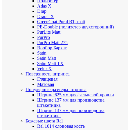
Полиэстер
Atlas X
Drap
Drap TX
GreenCoat Pural BT, matt
PE-Double (полиэстер двухсторонний)
PurLite Мatt
PurPro
PurPro Matt 275
Rooftop Бархат
Satin
Satin Мatt
Satin Matt TX
Velur X
Поверхность штрипса
Глянцевая
Матовая
Популярные размеры штрипса
Штрипс 625 мм
для фальцевой кровли
Штрипс 137 мм
для производства
штакетника
Штрипс 137 мм
для производства
штакетника
Бежевые цвета Ral
Ral 1014 слоновая кость