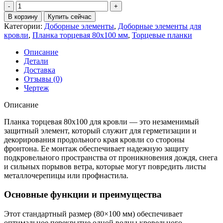
Количество
товара
В корзину
Купить сейчас
Планка
Категории:
Доборные элементы
,
Доборные элементы для
торцевая
кровли
,
Планка торцевая 80х100 мм
,
Торцевые планки
80х100
0,4
Описание
ПЭ
Детали
с
Доставка
пленкой
Отзывы (0)
RAL
Чертеж
7004
сигнальный
Описание
серый
(3м)
Планка торцевая 80х100 для кровли — это незаменимый
защитный элемент, который служит для герметизации и
декорирования продольного края кровли со стороны
фронтона. Ее монтаж обеспечивает надежную защиту
подкровельного пространства от проникновения дождя, снега
и сильных порывов ветра, которые могут повредить листы
металлочерепицы или профнастила.
Основные функции и преимущества
Этот стандартный размер (80×100 мм) обеспечивает
оптимальное перекрытие одной волны кровельного