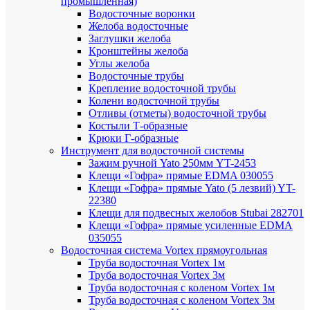
промышленная)
Водосточные воронки
Желоба водосточные
Заглушки желоба
Кронштейны желоба
Углы желоба
Водосточные трубы
Крепление водосточной трубы
Колени водосточной трубы
Отливы (отметы) водосточной трубы
Костыли Т-образные
Крюки Г-образные
Инструмент для водосточной системы
Зажим ручной Yato 250мм YT-2453
Клещи «Гофра» прямые EDMA 030055
Клещи «Гофра» прямые Yato (5 лезвий) YT-
22380
Клещи для подвесных желобов Stubai 282701
Клещи «Гофра» прямые усиленные EDMA
035055
Водосточная система Vortex прямоугольная
Труба водосточная Vortex 1м
Труба водосточная Vortex 3м
Труба водосточная с коленом Vortex 1м
Труба водосточная с коленом Vortex 3м