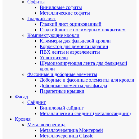
Cофиты
Виниловые софиты
Металлические софиты
Гладкий лист
Гладкий лист оцинкованный
Гладкий лист с полимерным покрытием
Комплектующие кровли
Кляммеры для фальцевой кровли
Корректор для ремонта царапин
ПВХ ленты и аэроэлементы
Уплотнители
Шумоизолирующая лента для фальцевой
кровли
Фасонные и доборные элементы
Доборные и фасонные элементы для кровли
Доборные элементы для фасада
Парапетные крышки
Фасад
Сайдинг
Виниловый сайдинг
Металлический сайдинг (металлосайдинг)
Кровля
Металлочерепица
Металлочерепица Монтеррей
Металлочерепица Classic