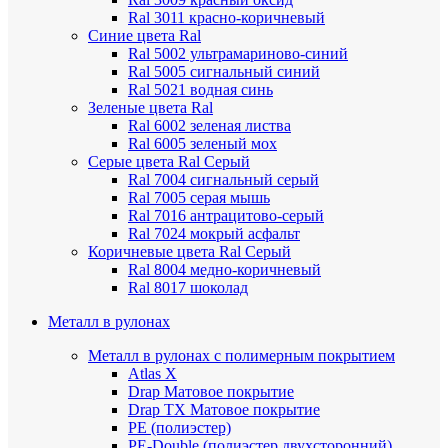
Ral 3011 красно-коричневый
Синие цвета Ral
Ral 5002 ультрамариново-синий
Ral 5005 сигнальный синий
Ral 5021 водная синь
Зеленые цвета Ral
Ral 6002 зеленая листва
Ral 6005 зеленый мох
Серые цвета Ral
Серый
Ral 7004 сигнальный серый
Ral 7005 серая мышь
Ral 7016 антрацитово-серый
Ral 7024 мокрый асфальт
Коричневые цвета Ral
Серый
Ral 8004 медно-коричневый
Ral 8017 шоколад
Металл в рулонах
Металл в рулонах с полимерным покрытием
Atlas X
Drap
Матовое покрытие
Drap TX
Матовое покрытие
PE (полиэстер)
PE-Double (полиэстер двухсторонний)