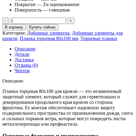
Покрытие — Zn оцинкованное
Поверхность — глянцевая
Количество
товара
В корзину
Купить сейчас
Планка
Категории:
Доборные элементы
,
Доборные элементы для
торцевая
кровли
,
Планка торцевая 80х100 мм
,
Торцевые планки
80х100
0,55
Описание
ПЭ
Детали
с
Доставка
пленкой
Отзывы (0)
ZN
Чертеж
оцинкованная
(3м)
Описание
Планка торцевая 80х100 для кровли — это незаменимый
защитный элемент, который служит для герметизации и
декорирования продольного края кровли со стороны
фронтона. Ее монтаж обеспечивает надежную защиту
подкровельного пространства от проникновения дождя, снега
и сильных порывов ветра, которые могут повредить листы
металлочерепицы или профнастила.
Основные функции и преимущества