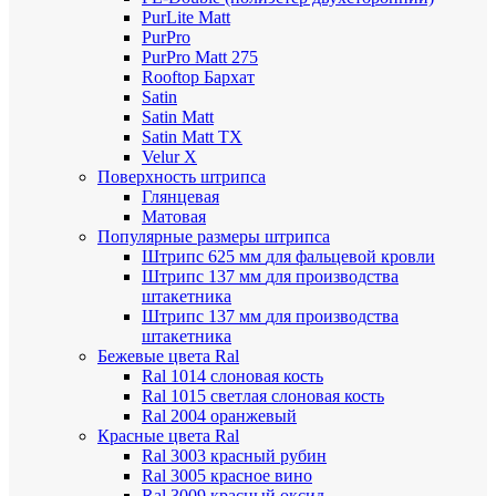
PurLite Мatt
PurPro
PurPro Matt 275
Rooftop Бархат
Satin
Satin Мatt
Satin Matt TX
Velur X
Поверхность штрипса
Глянцевая
Матовая
Популярные размеры штрипса
Штрипс 625 мм
для фальцевой кровли
Штрипс 137 мм
для производства
штакетника
Штрипс 137 мм
для производства
штакетника
Бежевые цвета Ral
Ral 1014 слоновая кость
Ral 1015 светлая слоновая кость
Ral 2004 оранжевый
Красные цвета Ral
Ral 3003 красный рубин
Ral 3005 красное вино
Ral 3009 красный оксид