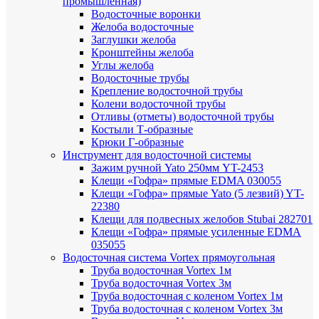
промышленная)
Водосточные воронки
Желоба водосточные
Заглушки желоба
Кронштейны желоба
Углы желоба
Водосточные трубы
Крепление водосточной трубы
Колени водосточной трубы
Отливы (отметы) водосточной трубы
Костыли Т-образные
Крюки Г-образные
Инструмент для водосточной системы
Зажим ручной Yato 250мм YT-2453
Клещи «Гофра» прямые EDMA 030055
Клещи «Гофра» прямые Yato (5 лезвий) YT-
22380
Клещи для подвесных желобов Stubai 282701
Клещи «Гофра» прямые усиленные EDMA
035055
Водосточная система Vortex прямоугольная
Труба водосточная Vortex 1м
Труба водосточная Vortex 3м
Труба водосточная с коленом Vortex 1м
Труба водосточная с коленом Vortex 3м