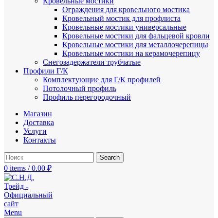
Кровельные мостики
Ограждения для кровельного мостика
Кровельный мостик для профлиста
Кровельные мостики универсальные
Кровельные мостики для фальцевой кровли
Кровельные мостики для металлочерепицы
Кровельные мостики на керамочерепицу
Снегозадержатели трубчатые
Профили Г/К
Комплектующие для Г/К профилей
Потолочный профиль
Профиль перегородочный
Магазин
Доставка
Услуги
Контакты
Search
0
items
/
0.00
₽
Menu