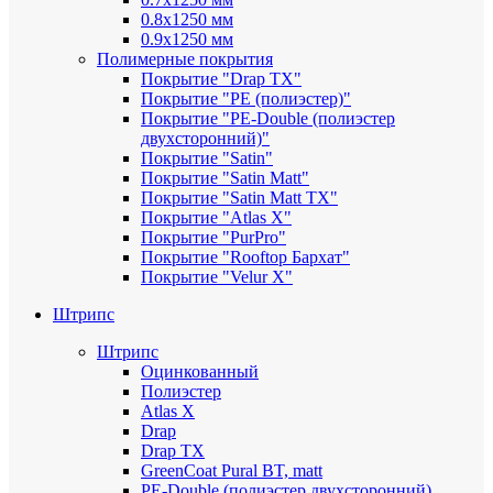
0.8х1250 мм
0.9х1250 мм
Полимерные покрытия
Покрытие "Drap TX"
Покрытие "PE (полиэстер)"
Покрытие "PE-Double (полиэстер
двухсторонний)"
Покрытие "Satin"
Покрытие "Satin Мatt"
Покрытие "Satin Matt TX"
Покрытие "Atlas X"
Покрытие "PurPro"
Покрытие "Rooftop Бархат"
Покрытие "Velur X"
Штрипс
Штрипс
Оцинкованный
Полиэстер
Atlas X
Drap
Drap TX
GreenCoat Pural BT, matt
PE-Double (полиэстер двухсторонний)