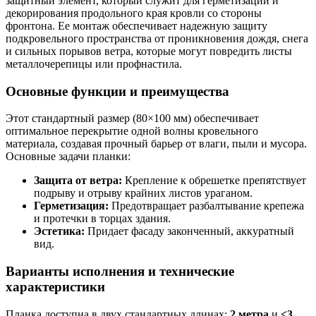
защитный элемент, который служит для герметизации и
декорирования продольного края кровли со стороны
фронтона. Ее монтаж обеспечивает надежную защиту
подкровельного пространства от проникновения дождя, снега
и сильных порывов ветра, которые могут повредить листы
металлочерепицы или профнастила.
Основные функции и преимущества
Этот стандартный размер (80×100 мм) обеспечивает
оптимальное перекрытие одной волны кровельного
материала, создавая прочный барьер от влаги, пыли и мусора.
Основные задачи планки:
Защита от ветра:
Крепление к обрешетке препятствует
подрыву и отрыву крайних листов ураганом.
Герметизация:
Предотвращает разбалтывание крепежа
и протечки в торцах здания.
Эстетика:
Придает фасаду законченный, аккуратный
вид.
Варианты исполнения и технические
характеристики
Планка доступна в двух стандартных длинах:
2 метра
и
<3