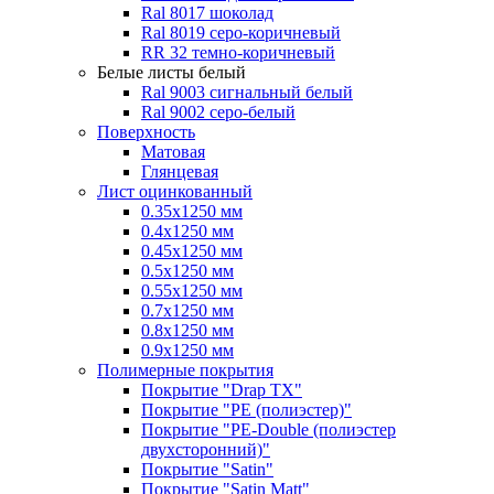
Ral 8017 шоколад
Ral 8019 серо-коричневый
RR 32 темно-коричневый
Белые листы
белый
Ral 9003 сигнальный белый
Ral 9002 серо-белый
Поверхность
Матовая
Глянцевая
Лист оцинкованный
0.35х1250 мм
0.4х1250 мм
0.45х1250 мм
0.5х1250 мм
0.55х1250 мм
0.7х1250 мм
0.8х1250 мм
0.9х1250 мм
Полимерные покрытия
Покрытие "Drap TX"
Покрытие "PE (полиэстер)"
Покрытие "PE-Double (полиэстер
двухсторонний)"
Покрытие "Satin"
Покрытие "Satin Мatt"