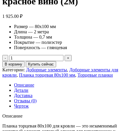
красное вино (2м)
1 925.00
₽
Размер — 80х100 мм
Длина — 2 метра
Толщина — 0,7 мм
Покрытие — полиэстер
Поверхность — глянцевая
Количество
товара
В корзину
Купить сейчас
Планка
Категории:
Доборные элементы
,
Доборные элементы для
торцевая
кровли
,
Планка торцевая 80х100 мм
,
Торцевые планки
80х100
0,7
Описание
ПЭ
Детали
с
Доставка
пленкой
Отзывы (0)
RAL
Чертеж
3005
красное
Описание
вино
(2м)
Планка торцевая 80х100 для кровли — это незаменимый