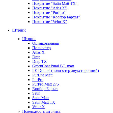
Покрытие "Satin Matt TX"
Покрытие "Atlas X"
Покрытие "PurPro"
Покрытие "Rooftop Бархат"
Покрытие "Velur X"
Штрипс
Штрипс
Оцинкованный
Полиэстер
Atlas X
Drap
Drap TX
GreenCoat Pural BT, matt
PE-Double (полиэстер двухсторонний)
PurLite Мatt
PurPro
PurPro Matt 275
Rooftop Бархат
Satin
Satin Мatt
Satin Matt TX
Velur X
Поверхность штрипса