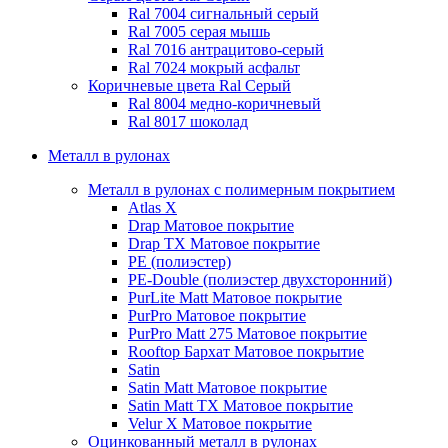
Ral 7004 сигнальный серый
Ral 7005 серая мышь
Ral 7016 антрацитово-серый
Ral 7024 мокрый асфальт
Коричневые цвета Ral
Серый
Ral 8004 медно-коричневый
Ral 8017 шоколад
Металл в рулонах
Металл в рулонах с полимерным покрытием
Atlas X
Drap
Матовое покрытие
Drap TX
Матовое покрытие
PE (полиэстер)
PE-Double (полиэстер двухсторонний)
PurLite Мatt
Матовое покрытие
PurPro
Матовое покрытие
PurPro Matt 275
Матовое покрытие
Rooftop Бархат
Матовое покрытие
Satin
Satin Мatt
Матовое покрытие
Satin Matt TX
Матовое покрытие
Velur X
Матовое покрытие
Оцинкованный металл в рулонах