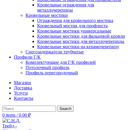
Кровельные ограждения для
металлочерепицы
Кровельные мостики
Ограждения для кровельного мостика
Кровельный мостик для профлиста
Кровельные мостики универсальные
Кровельные мостики для фальцевой кровли
Кровельные мостики для металлочерепицы
Кровельные мостики на керамочерепицу
Снегозадержатели трубчатые
Профили Г/К
Комплектующие для Г/К профилей
Потолочный профиль
Профиль перегородочный
Магазин
Доставка
Услуги
Контакты
Search
0
items
/
0.00
₽