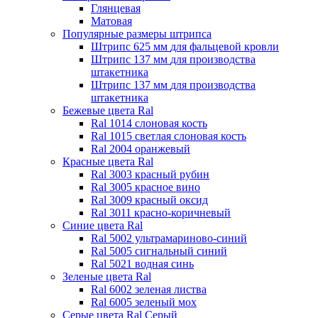
Глянцевая
Матовая
Популярные размеры штрипса
Штрипс 625 мм
для фальцевой кровли
Штрипс 137 мм
для производства
штакетника
Штрипс 137 мм
для производства
штакетника
Бежевые цвета Ral
Ral 1014 слоновая кость
Ral 1015 светлая слоновая кость
Ral 2004 оранжевый
Красные цвета Ral
Ral 3003 красный рубин
Ral 3005 красное вино
Ral 3009 красный оксид
Ral 3011 красно-коричневый
Синие цвета Ral
Ral 5002 ультрамариново-синий
Ral 5005 сигнальный синий
Ral 5021 водная синь
Зеленые цвета Ral
Ral 6002 зеленая листва
Ral 6005 зеленый мох
Серые цвета Ral
Серый