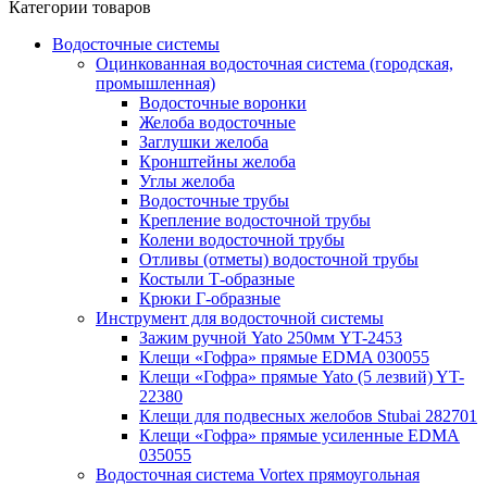
Категории товаров
Водосточные системы
Оцинкованная водосточная система (городская,
промышленная)
Водосточные воронки
Желоба водосточные
Заглушки желоба
Кронштейны желоба
Углы желоба
Водосточные трубы
Крепление водосточной трубы
Колени водосточной трубы
Отливы (отметы) водосточной трубы
Костыли Т-образные
Крюки Г-образные
Инструмент для водосточной системы
Зажим ручной Yato 250мм YT-2453
Клещи «Гофра» прямые EDMA 030055
Клещи «Гофра» прямые Yato (5 лезвий) YT-
22380
Клещи для подвесных желобов Stubai 282701
Клещи «Гофра» прямые усиленные EDMA
035055
Водосточная система Vortex прямоугольная