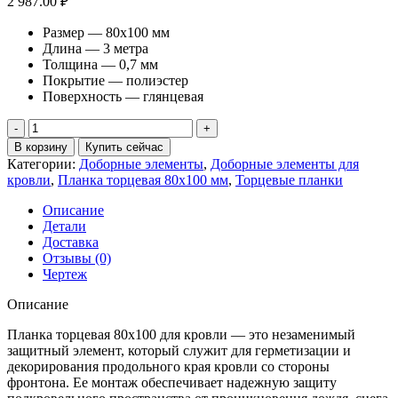
2 987.00
₽
Размер — 80х100 мм
Длина — 3 метра
Толщина — 0,7 мм
Покрытие — полиэстер
Поверхность — глянцевая
Количество
товара
В корзину
Купить сейчас
Планка
Категории:
Доборные элементы
,
Доборные элементы для
торцевая
кровли
,
Планка торцевая 80х100 мм
,
Торцевые планки
80х100
0,7
Описание
ПЭ
Детали
с
Доставка
пленкой
Отзывы (0)
RAL
Чертеж
7024
мокрый
Описание
асфальт
(3м)
Планка торцевая 80х100 для кровли — это незаменимый
защитный элемент, который служит для герметизации и
декорирования продольного края кровли со стороны
фронтона. Ее монтаж обеспечивает надежную защиту