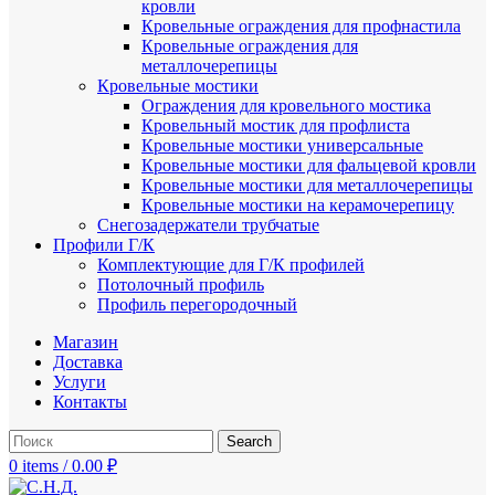
кровли
Кровельные ограждения для профнастила
Кровельные ограждения для
металлочерепицы
Кровельные мостики
Ограждения для кровельного мостика
Кровельный мостик для профлиста
Кровельные мостики универсальные
Кровельные мостики для фальцевой кровли
Кровельные мостики для металлочерепицы
Кровельные мостики на керамочерепицу
Снегозадержатели трубчатые
Профили Г/К
Комплектующие для Г/К профилей
Потолочный профиль
Профиль перегородочный
Магазин
Доставка
Услуги
Контакты
Search
0
items
/
0.00
₽