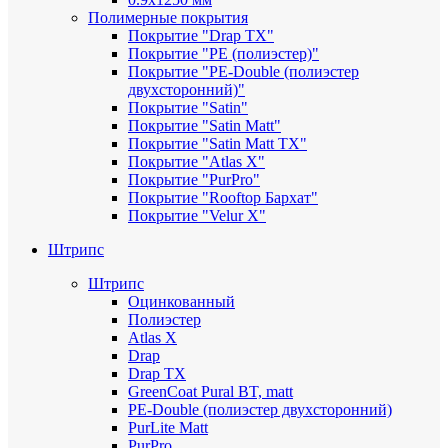
Полимерные покрытия
Покрытие "Drap TX"
Покрытие "PE (полиэстер)"
Покрытие "PE-Double (полиэстер
двухсторонний)"
Покрытие "Satin"
Покрытие "Satin Мatt"
Покрытие "Satin Matt TX"
Покрытие "Atlas X"
Покрытие "PurPro"
Покрытие "Rooftop Бархат"
Покрытие "Velur X"
Штрипс
Штрипс
Оцинкованный
Полиэстер
Atlas X
Drap
Drap TX
GreenCoat Pural BT, matt
PE-Double (полиэстер двухсторонний)
PurLite Мatt
PurPro