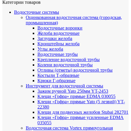
Категории товаров
Водосточные системы
Оцинкованная водосточная система (городская,
промышленная)
Водосточные воронки
Желоба водосточные
Заглушки желоба
Кронштейны желоба
Углы желоба
Водосточные трубы
Крепление водосточной трубы
Колени водосточной трубы
Отливы (отметы) водосточной трубы
Костыли Т-образные
Крюки Г-образные
Инструмент для водосточной системы
Зажим ручной Yato 250мм YT-2453
Клещи «Гофра» прямые EDMA 030055
Клещи «Гофра» прямые Yato (5 лезвий) YT-
22380
Клещи для подвесных желобов Stubai 282701
Клещи «Гофра» прямые усиленные EDMA
035055
Водосточная система Vortex прямоугольная