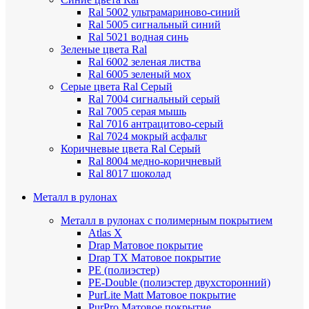
Ral 5002 ультрамариново-синий
Ral 5005 сигнальный синий
Ral 5021 водная синь
Зеленые цвета Ral
Ral 6002 зеленая листва
Ral 6005 зеленый мох
Серые цвета Ral
Серый
Ral 7004 сигнальный серый
Ral 7005 серая мышь
Ral 7016 антрацитово-серый
Ral 7024 мокрый асфальт
Коричневые цвета Ral
Серый
Ral 8004 медно-коричневый
Ral 8017 шоколад
Металл в рулонах
Металл в рулонах с полимерным покрытием
Atlas X
Drap
Матовое покрытие
Drap TX
Матовое покрытие
PE (полиэстер)
PE-Double (полиэстер двухсторонний)
PurLite Мatt
Матовое покрытие
PurPro
Матовое покрытие