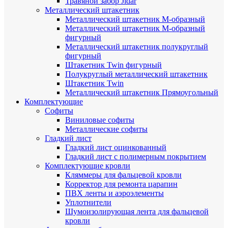
Травяной забор Jidar
Металлический штакетник
Металлический штакетник М-образный
Металлический штакетник М-образный
фигурный
Металлический штакетник полукруглый
фигурный
Штакетник Twin фигурный
Полукруглый металлический штакетник
Штакетник Twin
Металлический штакетник Прямоугольный
Комплектующие
Cофиты
Виниловые софиты
Металлические софиты
Гладкий лист
Гладкий лист оцинкованный
Гладкий лист с полимерным покрытием
Комплектующие кровли
Кляммеры для фальцевой кровли
Корректор для ремонта царапин
ПВХ ленты и аэроэлементы
Уплотнители
Шумоизолирующая лента для фальцевой
кровли