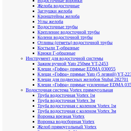
Водосточные воронки
Желоба водосточные
Заглушки желоба
Кронштейны желоба
Углы желоба
Водосточные трубы
Крепление водосточной трубы
Колени водосточной трубы
Отливы (отметы) водосточной трубы
Костыли Т-образные
Крюки Г-образные
Инструмент для водосточной системы
Зажим ручной Yato 250мм YT-2453
Клещи «Гофра» прямые EDMA 030055
Клещи «Гофра» прямые Yato (5 лезвий) YT-22
Клещи для подвесных желобов Stubai 282701
Клещи «Гофра» прямые усиленные EDMA 03
Водосточная система Vortex прямоугольная
Труба водосточная Vortex 1м
Труба водосточная Vortex 3м
Труба водосточная с коленом Vortex 1м
Труба водосточная с коленом Vortex 3м
Воронка врезная Vortex
Воронка водосборная Vortex
Желоб прямоугольный Vortex