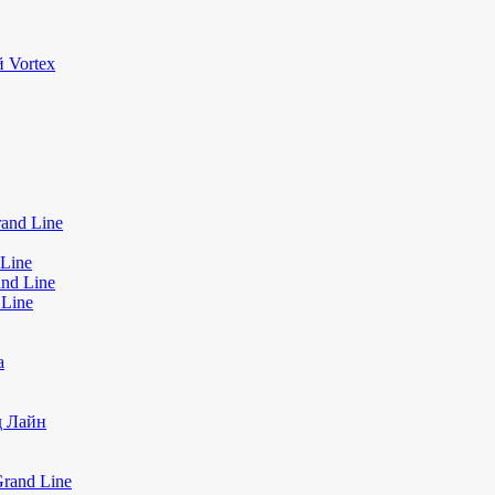
 Vortex
and Line
Line
nd Line
 Line
а
д Лайн
rand Line