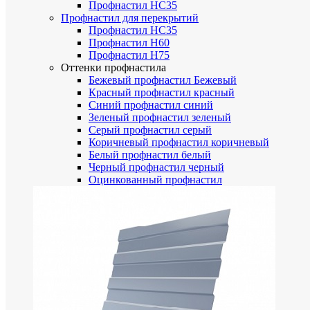
Профнастил НС35
Профнастил для перекрытий
Профнастил НС35
Профнастил Н60
Профнастил Н75
Оттенки профнастила
Бежевый профнастил
Бежевый
Красный профнастил
красный
Синий профнастил
синий
Зеленый профнастил
зеленый
Серый профнастил
серый
Коричневый профнастил
коричневый
Белый профнастил
белый
Черный профнастил
черный
Оцинкованный профнастил