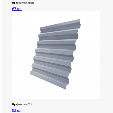
Профнастил МП20
63 шт
Профнастил С21
92 шт