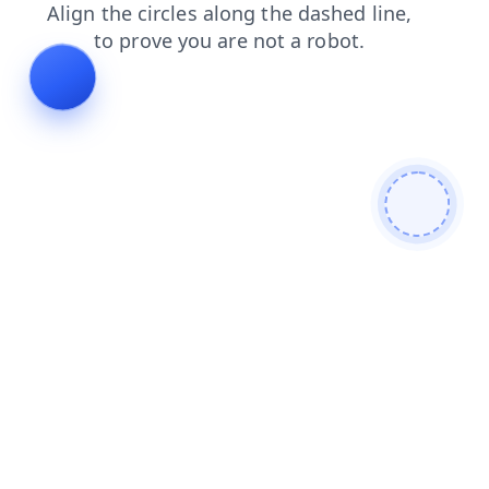
faq
login
blog