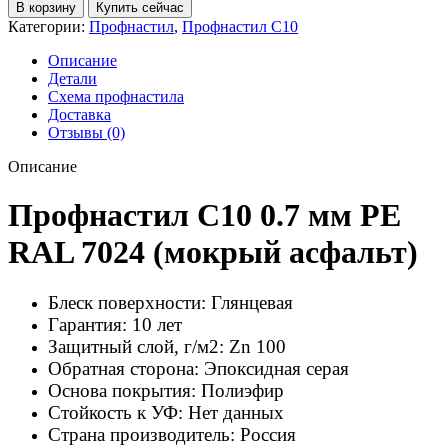
товара
В корзину
Купить сейчас
Профнастил
Категории:
Профнастил
,
Профнастил С10
С10
PE
Описание
0.7-
Детали
1150/1180
Схема профнастила
RAL
Доставка
7024
Отзывы (0)
мокрый
асфальт
Описание
Профнастил С10 0.7 мм PE
RAL 7024 (мокрый асфальт)
Блеск поверхности:
Глянцевая
Гарантия:
10 лет
Защитный слой, г/м2:
Zn 100
Обратная сторона:
Эпоксидная серая
Основа покрытия:
Полиэфир
Стойкость к УФ:
Нет данных
Страна производитель:
Россия