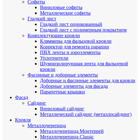
Cофиты
Виниловые софиты
Металлические софиты
Гладкий лист
Гладкий лист оцинкованный
Гладкий лист с полимерным покрытием
Комплектующие кровли
Кляммеры для фальцевой кровли
Корректор для ремонта царапин
ПВХ ленты и аэроэлементы
Уплотнители
Шумоизолирующая лента для фальцевой
кровли
Фасонные и доборные элементы
Доборные и фасонные элементы для кровли
Доборные элементы для фасада
Парапетные крышки
Фасад
Сайдинг
Виниловый сайдинг
Металлический сайдинг (металлосайдинг)
Кровля
Металлочерепица
Металлочерепица Монтеррей
Металлочерепица Classic