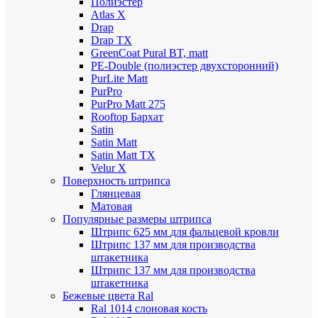
Полиэстер
Atlas X
Drap
Drap TX
GreenCoat Pural BT, matt
PE-Double (полиэстер двухсторонний)
PurLite Мatt
PurPro
PurPro Matt 275
Rooftop Бархат
Satin
Satin Мatt
Satin Matt TX
Velur X
Поверхность штрипса
Глянцевая
Матовая
Популярные размеры штрипса
Штрипс 625 мм
для фальцевой кровли
Штрипс 137 мм
для производства
штакетника
Штрипс 137 мм
для производства
штакетника
Бежевые цвета Ral
Ral 1014 слоновая кость