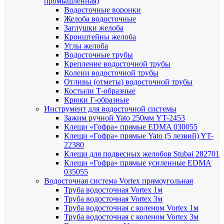
промышленная)
Водосточные воронки
Желоба водосточные
Заглушки желоба
Кронштейны желоба
Углы желоба
Водосточные трубы
Крепление водосточной трубы
Колени водосточной трубы
Отливы (отметы) водосточной трубы
Костыли Т-образные
Крюки Г-образные
Инструмент для водосточной системы
Зажим ручной Yato 250мм YT-2453
Клещи «Гофра» прямые EDMA 030055
Клещи «Гофра» прямые Yato (5 лезвий) YT-
22380
Клещи для подвесных желобов Stubai 282701
Клещи «Гофра» прямые усиленные EDMA
035055
Водосточная система Vortex прямоугольная
Труба водосточная Vortex 1м
Труба водосточная Vortex 3м
Труба водосточная с коленом Vortex 1м
Труба водосточная с коленом Vortex 3м