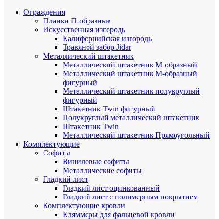
Ограждения
Планки П-образные
Искусственная изгородь
Калифорнийская изгородь
Травяной забор Jidar
Металлический штакетник
Металлический штакетник М-образный
Металлический штакетник М-образный
фигурный
Металлический штакетник полукруглый
фигурный
Штакетник Twin фигурный
Полукруглый металлический штакетник
Штакетник Twin
Металлический штакетник Прямоугольный
Комплектующие
Cофиты
Виниловые софиты
Металлические софиты
Гладкий лист
Гладкий лист оцинкованный
Гладкий лист с полимерным покрытием
Комплектующие кровли
Кляммеры для фальцевой кровли