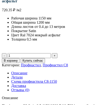
асфальт
720.35
₽
/м2
Рабочая ширина 1150 мм
Общая ширина 1200 мм
Длина листов от 0.4 до 13 метров
Покрытие Satin
Цвет Ral 7024 мокрый асфальт
Толщина 0,5 мм
Количество
товара
В корзину
Купить сейчас
Профнастил
Категории:
Профнастил
,
Профнастил С8
С8
Satin
Описание
0.5
Детали
мм
Схема профнастила С8-1150
RAL
Доставка
7024
Отзывы (0)
мокрый
асфальт
Описание