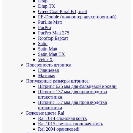
Drap
Drap TX
GreenCoat Pural BT, matt
PE-Double (полиэстер двухсторонний)
PurLite Мatt
PurPro
PurPro Matt 275
Rooftop Бархат
Satin
Satin Мatt
Satin Matt TX
Velur X
Поверхность штрипса
Глянцевая
Матовая
Популярные размеры штрипса
Штрипс 625 мм
для фальцевой кровли
Штрипс 137 мм
для производства
штакетника
Штрипс 137 мм
для производства
штакетника
Бежевые цвета Ral
Ral 1014 слоновая кость
Ral 1015 светлая слоновая кость
Ral 2004 оранжевый