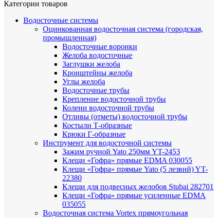
Категории товаров
Водосточные системы
Оцинкованная водосточная система (городская,
промышленная)
Водосточные воронки
Желоба водосточные
Заглушки желоба
Кронштейны желоба
Углы желоба
Водосточные трубы
Крепление водосточной трубы
Колени водосточной трубы
Отливы (отметы) водосточной трубы
Костыли Т-образные
Крюки Г-образные
Инструмент для водосточной системы
Зажим ручной Yato 250мм YT-2453
Клещи «Гофра» прямые EDMA 030055
Клещи «Гофра» прямые Yato (5 лезвий) YT-
22380
Клещи для подвесных желобов Stubai 282701
Клещи «Гофра» прямые усиленные EDMA
035055
Водосточная система Vortex прямоугольная