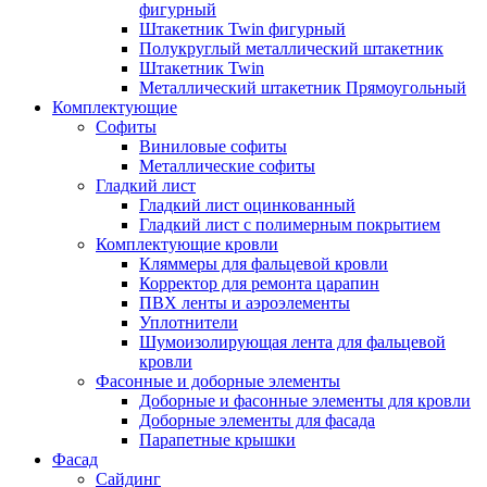
фигурный
Штакетник Twin фигурный
Полукруглый металлический штакетник
Штакетник Twin
Металлический штакетник Прямоугольный
Комплектующие
Cофиты
Виниловые софиты
Металлические софиты
Гладкий лист
Гладкий лист оцинкованный
Гладкий лист с полимерным покрытием
Комплектующие кровли
Кляммеры для фальцевой кровли
Корректор для ремонта царапин
ПВХ ленты и аэроэлементы
Уплотнители
Шумоизолирующая лента для фальцевой
кровли
Фасонные и доборные элементы
Доборные и фасонные элементы для кровли
Доборные элементы для фасада
Парапетные крышки
Фасад
Сайдинг