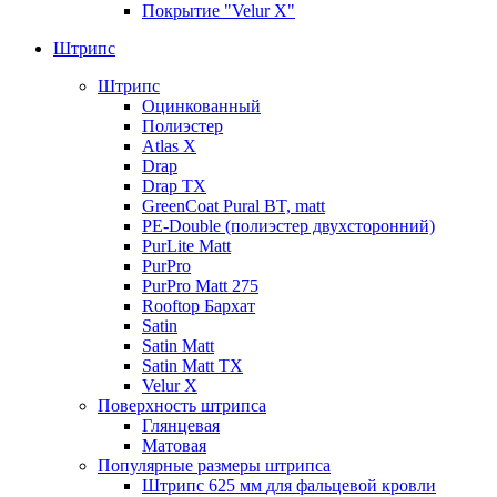
Покрытие "Velur X"
Штрипс
Штрипс
Оцинкованный
Полиэстер
Atlas X
Drap
Drap TX
GreenCoat Pural BT, matt
PE-Double (полиэстер двухсторонний)
PurLite Мatt
PurPro
PurPro Matt 275
Rooftop Бархат
Satin
Satin Мatt
Satin Matt TX
Velur X
Поверхность штрипса
Глянцевая
Матовая
Популярные размеры штрипса
Штрипс 625 мм
для фальцевой кровли