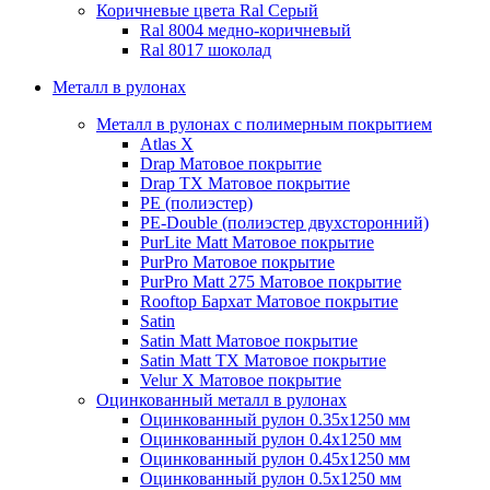
Коричневые цвета Ral
Серый
Ral 8004 медно-коричневый
Ral 8017 шоколад
Металл в рулонах
Металл в рулонах с полимерным покрытием
Atlas X
Drap
Матовое покрытие
Drap TX
Матовое покрытие
PE (полиэстер)
PE-Double (полиэстер двухсторонний)
PurLite Мatt
Матовое покрытие
PurPro
Матовое покрытие
PurPro Matt 275
Матовое покрытие
Rooftop Бархат
Матовое покрытие
Satin
Satin Мatt
Матовое покрытие
Satin Matt TX
Матовое покрытие
Velur X
Матовое покрытие
Оцинкованный металл в рулонах
Оцинкованный рулон 0.35х1250 мм
Оцинкованный рулон 0.4х1250 мм
Оцинкованный рулон 0.45х1250 мм
Оцинкованный рулон 0.5х1250 мм