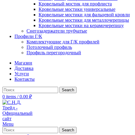
Кровельный мостик для профлиста
Кровельные мостики универсальные
Кровельные мостики для фальцевой кровли
Кровельные мостики для металлочерепицы
Кровельные мостики на керамочерепицу
Снегозадержатели трубчатые
Профили Г/К
Комплектующие для Г/К профилей
Потолочный профиль
Профиль перегородочный
Магазин
Доставка
Услуги
Контакты
Search
0
items
/
0.00
₽
Menu
Search