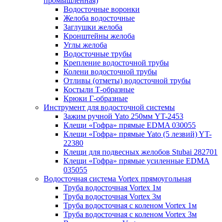
промышленная)
Водосточные воронки
Желоба водосточные
Заглушки желоба
Кронштейны желоба
Углы желоба
Водосточные трубы
Крепление водосточной трубы
Колени водосточной трубы
Отливы (отметы) водосточной трубы
Костыли Т-образные
Крюки Г-образные
Инструмент для водосточной системы
Зажим ручной Yato 250мм YT-2453
Клещи «Гофра» прямые EDMA 030055
Клещи «Гофра» прямые Yato (5 лезвий) YT-
22380
Клещи для подвесных желобов Stubai 282701
Клещи «Гофра» прямые усиленные EDMA
035055
Водосточная система Vortex прямоугольная
Труба водосточная Vortex 1м
Труба водосточная Vortex 3м
Труба водосточная с коленом Vortex 1м
Труба водосточная с коленом Vortex 3м