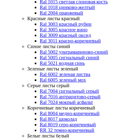
Ral 1015 светлая слоновая кость
Ral 1018 цинково-желтый
Ral 2004 оранжевый
Красные листы
красный
Ral 3003 красный рубин
Ral 3005 красное вино
Ral 3009 красный оксид
Ral 3011 красно-коричневый
Синие листы
синий
Ral 5002 ультрамариново-синий
Ral 5005 сигнальный синий
Ral 5021 водная синь
Зеленые листы
зеленый
Ral 6002 зеленая листва
Ral 6005 зеленый мох
Серые листы
серый
Ral 7004 сигнальный серый
Ral 7016 антрацитово-серый
Ral 7024 мокрый асфальт
Коричневые листы
коричневый
Ral 8004 медно-коричневый
Ral 8017 шоколад
Ral 8019 серо-коричневый
RR 32 темно-коричневый
Белые листы
белый