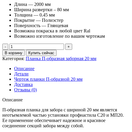
Длина — 2000 мм
Ширина развертки – 80 мм
Толщина — 0.45 мм
Покрытие — Полиэстер
Поверхность — Глянцевая
Возможна покраска в любой цвет Ral
Возможно изготовление по вашим чертежам
Количество
товара
В корзину
Купить сейчас
Планка
Категория:
Планка П-образная заборная 20 мм
П-
образная
Описание
заборная
Детали
20
Чертеж планки П-образной 20 мм
PE
Доставка
0,45
Отзывы (0)
мм
RAL
Описание
7004
сигнальный
П-образная планка для забора с шириной 20 мм является
серый
неотъемлемой частью установки профнастила С20 и МП20.
(2м)
Ее применение обеспечивает надежное и красивое
соединение секций забора между собой.