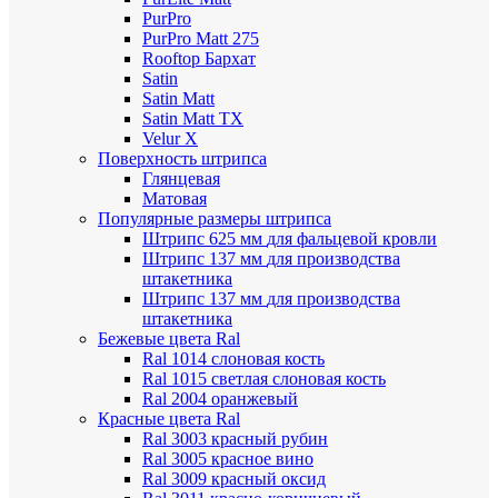
PurPro
PurPro Matt 275
Rooftop Бархат
Satin
Satin Мatt
Satin Matt TX
Velur X
Поверхность штрипса
Глянцевая
Матовая
Популярные размеры штрипса
Штрипс 625 мм
для фальцевой кровли
Штрипс 137 мм
для производства
штакетника
Штрипс 137 мм
для производства
штакетника
Бежевые цвета Ral
Ral 1014 слоновая кость
Ral 1015 светлая слоновая кость
Ral 2004 оранжевый
Красные цвета Ral
Ral 3003 красный рубин
Ral 3005 красное вино
Ral 3009 красный оксид