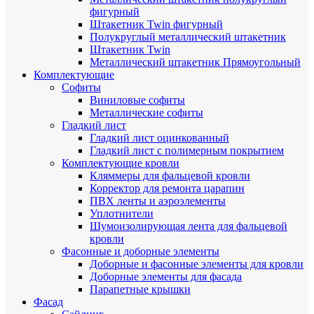
фигурный
Штакетник Twin фигурный
Полукруглый металлический штакетник
Штакетник Twin
Металлический штакетник Прямоугольный
Комплектующие
Cофиты
Виниловые софиты
Металлические софиты
Гладкий лист
Гладкий лист оцинкованный
Гладкий лист с полимерным покрытием
Комплектующие кровли
Кляммеры для фальцевой кровли
Корректор для ремонта царапин
ПВХ ленты и аэроэлементы
Уплотнители
Шумоизолирующая лента для фальцевой
кровли
Фасонные и доборные элементы
Доборные и фасонные элементы для кровли
Доборные элементы для фасада
Парапетные крышки
Фасад