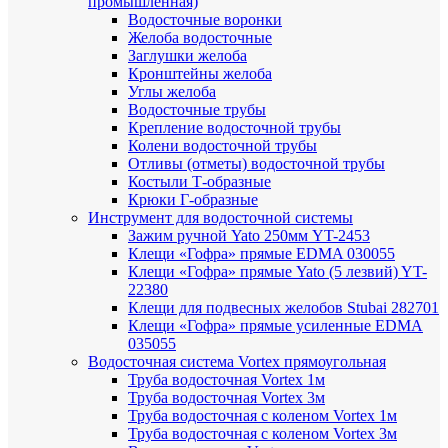
промышленная)
Водосточные воронки
Желоба водосточные
Заглушки желоба
Кронштейны желоба
Углы желоба
Водосточные трубы
Крепление водосточной трубы
Колени водосточной трубы
Отливы (отметы) водосточной трубы
Костыли Т-образные
Крюки Г-образные
Инструмент для водосточной системы
Зажим ручной Yato 250мм YT-2453
Клещи «Гофра» прямые EDMA 030055
Клещи «Гофра» прямые Yato (5 лезвий) YT-
22380
Клещи для подвесных желобов Stubai 282701
Клещи «Гофра» прямые усиленные EDMA
035055
Водосточная система Vortex прямоугольная
Труба водосточная Vortex 1м
Труба водосточная Vortex 3м
Труба водосточная с коленом Vortex 1м
Труба водосточная с коленом Vortex 3м