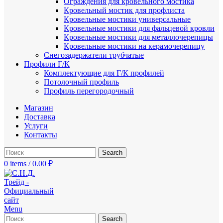
Ограждения для кровельного мостика
Кровельный мостик для профлиста
Кровельные мостики универсальные
Кровельные мостики для фальцевой кровли
Кровельные мостики для металлочерепицы
Кровельные мостики на керамочерепицу
Снегозадержатели трубчатые
Профили Г/К
Комплектующие для Г/К профилей
Потолочный профиль
Профиль перегородочный
Магазин
Доставка
Услуги
Контакты
Search
0
items
/
0.00
₽
Menu
Search