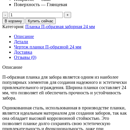
Поверхность — Глянцевая
Количество
товара
В корзину
Купить сейчас
Планка
Категория:
Планка П-образная заборная 24 мм
П-
образная
Описание
заборная
Детали
24
Чертеж планки П-образной 24 мм
0,5
Доставка
Satin
Отзывы (0)
с
пленкой
Описание
RAL
3011
П-образная планка для забора является одним из наиболее
коричнево-
популярных элементов для создания надежного и эстетически
красный
привлекательного ограждения. Ширина планки составляет 24
(3м)
мм, что позволяет ей обеспечить прочность и устойчивость
забора.
Оцинкованная сталь, использованная в производстве планки,
является идеальным материалом для создания заборов, так как
она обладает высокой коррозионной стойкостью. Это
позволяет планке долго сохранять свою эстетическую
привлекательность и функциональность, даже при