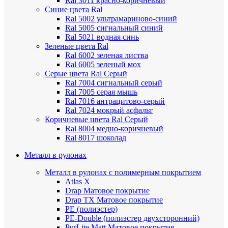
Ral 3011 красно-коричневый
Синие цвета Ral
Ral 5002 ультрамариново-синий
Ral 5005 сигнальный синий
Ral 5021 водная синь
Зеленые цвета Ral
Ral 6002 зеленая листва
Ral 6005 зеленый мох
Серые цвета Ral
Серый
Ral 7004 сигнальный серый
Ral 7005 серая мышь
Ral 7016 антрацитово-серый
Ral 7024 мокрый асфальт
Коричневые цвета Ral
Серый
Ral 8004 медно-коричневый
Ral 8017 шоколад
Металл в рулонах
Металл в рулонах с полимерным покрытием
Atlas X
Drap
Матовое покрытие
Drap TX
Матовое покрытие
PE (полиэстер)
PE-Double (полиэстер двухсторонний)
PurLite Мatt
Матовое покрытие