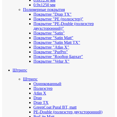
0.8х1250 мм
0.9х1250 мм
Полимерные покрытия
Покрытие "Drap TX"
Покрытие "PE (полиэстер)"
Покрытие "PE-Double (полиэстер
двухсторонний)"
Покрытие "Satin"
Покрытие "Satin Мatt"
Покрытие "Satin Matt TX"
Покрытие "Atlas X"
Покрытие "PurPro"
Покрытие "Rooftop Бархат"
Покрытие "Velur X"
Штрипс
Штрипс
Оцинкованный
Полиэстер
Atlas X
Drap
Drap TX
GreenCoat Pural BT, matt
PE-Double (полиэстер двухсторонний)
PurLite Мatt